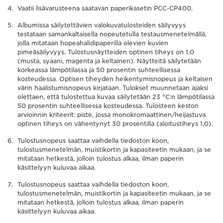
Vaatii lisävarusteena saatavan paperikasetin PCC-CP400.
Albumissa säilytettävien valokuvatulosteiden säilyvyys
testataan samankaltaisella nopeutetulla testausmenetelmällä,
jolla mitataan hopeahalidipaperilla olevien kuvien
pimeäsäilyvyys. Tulostusnäytteiden optinen tiheys on 1,0
(musta, syaani, magenta ja keltainen). Näytteitä säilytetään
korkeassa lämpötilassa ja 50 prosentin suhteellisessa
kosteudessa. Optisen tiheyden heikentymisnopeus ja keltaisen
värin haalistumisnopeus kirjataan. Tulokset muunnetaan ajaksi
olettaen, että tulostettua kuvaa säilytetään 23 °C:n lämpötilassa
50 prosentin suhteellisessa kosteudessa. Tulosteen keston
arvioinnin kriteerit: piste, jossa monokromaattinen/heijastuva
optinen tiheys on vähentynyt 30 prosentilla (aloitustiheys 1,0).
Tulostusnopeus saattaa vaihdella tiedoston koon,
tulostusmenetelmän, muistikortin ja kapasiteetin mukaan, ja se
mitataan hetkestä, jolloin tulostus alkaa, ilman paperin
käsittelyyn kuluvaa aikaa.
Tulostusnopeus saattaa vaihdella tiedoston koon,
tulostusmenetelmän, muistikortin ja kapasiteetin mukaan, ja se
mitataan hetkestä, jolloin tulostus alkaa, ilman paperin
käsittelyyn kuluvaa aikaa.