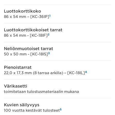
Luottokorttikoko
1
86 x 54 mm – [KC-36IP]
Luottokorttikokoiset tarrat
2
86 x 54 mm - [KC-18IF]
Neliönmuotoiset tarrat
3
50 x 50 mm - [KC-18IS]
Pienoistarrat
4
22,0 x 17,3 mm (8 tarraa arkilla) – [KC-18IL]
Värikasetti
toimitetaan tulostusmateriaalin mukana
Kuvien säilyvyys
5
100 vuotta kestävät tulosteet