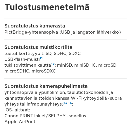
Tulostusmenetelmä
Suoratulostus kamerasta
PictBridge-yhteensopiva (USB ja langaton lähiverkko)
Suoratulostus muistikortilta
tuetut korttityypit: SD, SDHC, SDXC
11
USB-flash-muisti
12
tuki sovittimen kautta
: miniSD, miniSDHC, microSD,
microSDHC, microSDXC
Suoratulostus kamerapuhelimesta
yhteensopiva älypuhelimien, taulutietokoneiden ja
kannettavien laitteiden kanssa Wi-Fi-yhteydellä (suora
13
14
yhteys tai infrapunayhteys)
:
iOS-laitteet:
Canon PRINT Inkjet/SELPHY -sovellus
Apple AirPrint