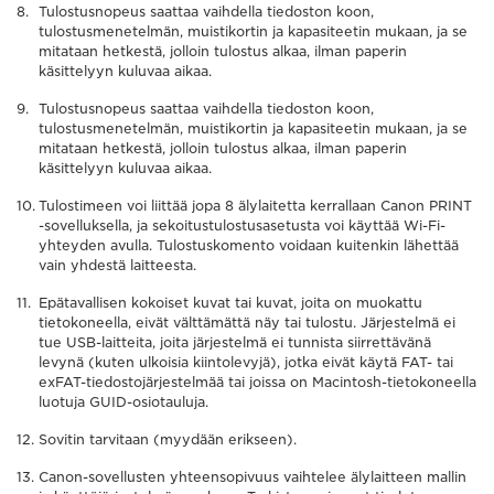
Tulostusnopeus saattaa vaihdella tiedoston koon,
tulostusmenetelmän, muistikortin ja kapasiteetin mukaan, ja se
mitataan hetkestä, jolloin tulostus alkaa, ilman paperin
käsittelyyn kuluvaa aikaa.
Tulostusnopeus saattaa vaihdella tiedoston koon,
tulostusmenetelmän, muistikortin ja kapasiteetin mukaan, ja se
mitataan hetkestä, jolloin tulostus alkaa, ilman paperin
käsittelyyn kuluvaa aikaa.
Tulostimeen voi liittää jopa 8 älylaitetta kerrallaan Canon PRINT
-sovelluksella, ja sekoitustulostusasetusta voi käyttää Wi-Fi-
yhteyden avulla. Tulostuskomento voidaan kuitenkin lähettää
vain yhdestä laitteesta.
Epätavallisen kokoiset kuvat tai kuvat, joita on muokattu
tietokoneella, eivät välttämättä näy tai tulostu. Järjestelmä ei
tue USB-laitteita, joita järjestelmä ei tunnista siirrettävänä
levynä (kuten ulkoisia kiintolevyjä), jotka eivät käytä FAT- tai
exFAT-tiedostojärjestelmää tai joissa on Macintosh-tietokoneella
luotuja GUID-osiotauluja.
Sovitin tarvitaan (myydään erikseen).
Canon-sovellusten yhteensopivuus vaihtelee älylaitteen mallin