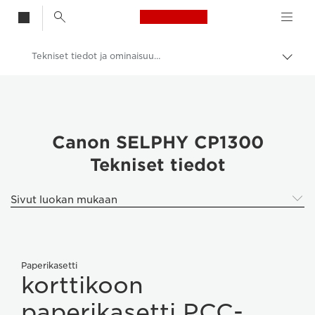
Canon Logo, back t
Tekniset tiedot ja ominaisuudet – Canon SELPHY CP1300
Vaih
navig
Canon
Canon-tulostimet
Canon SELPHY CP1300 – Tulostimet
Canon SELPHY CP1300
Tekniset tiedot
Sivut luokan mukaan
Paperikasetti
korttikoon
paperikasetti PCC-