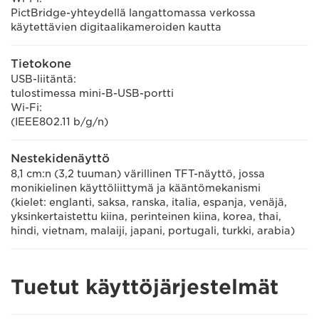
PictBridge-yhteydellä langattomassa verkossa
käytettävien digitaalikameroiden kautta
Tietokone
USB-liitäntä:
tulostimessa mini-B-USB-portti
Wi-Fi:
(IEEE802.11 b/g/n)
Nestekidenäyttö
8,1 cm:n (3,2 tuuman) värillinen TFT-näyttö, jossa
monikielinen käyttöliittymä ja kääntömekanismi
(kielet: englanti, saksa, ranska, italia, espanja, venäjä,
yksinkertaistettu kiina, perinteinen kiina, korea, thai,
hindi, vietnam, malaiji, japani, portugali, turkki, arabia)
Tuetut käyttöjärjestelmät