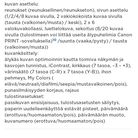
kuvan asettelu:
reunukset (reunuksellinen/reunukseton), sivun asettelu
(1/2/4/8 kuvaa sivulla, 2 vakiokokoista kuvaa sivulla
(tausta (valkoinen/musta) / keski), 2 x 6
valokuvakollaasi, luettelokuva, sekoitus (8/20 kuvaa
sivulla (tulostimeen voi liittää useita älypuhelimia Canon
10
PRINT -sovelluksella)
/suunta (vaaka/pysty) / tausta
(valkoinen/musta))
kuvankäsittely:
älykäs kuvan optimoinnin kautta toimiva näkymän ja
kasvojen tunnistus, iContrast, kirkkaus (7 tasoa, –3 – +3),
värinsäätö (7 tasoa (C-R) x 7 tasoa (Y-B)), ihon
pehmeys, My Colors (
elävä/neutraali/diafilmi/seepia/mustavalkoinen/pois),
punasilmäisyyden korjaus, rajaus
tulostinasetukset:
passikuvan ensisijaisuus, tulostusasetusten säilytys,
paperin uudelleenkäyttöä estävät pisteet, päivämäärä
(erottuva/huomaamaton/pois), päivämäärän muoto,
kuvanumero (erottuva/huomaamaton/pois)