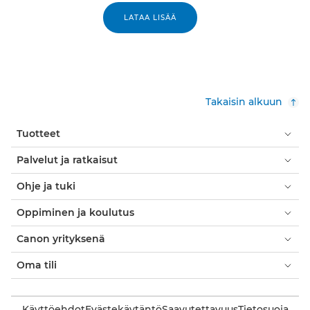
LATAA LISÄÄ
Takaisin alkuun
Tuotteet
Palvelut ja ratkaisut
Ohje ja tuki
Oppiminen ja koulutus
Canon yrityksenä
Oma tili
Käyttöehdot
Evästekäytäntö
Saavutettavuus
Tietosuoja