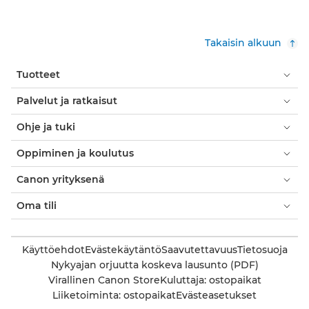
Takaisin alkuun
Tuotteet
Palvelut ja ratkaisut
Ohje ja tuki
Oppiminen ja koulutus
Canon yrityksenä
Oma tili
Käyttöehdot
Evästekäytäntö
Saavutettavuus
Tietosuoja
Nykyajan orjuutta koskeva lausunto (PDF)
Virallinen Canon Store
Kuluttaja: ostopaikat
Liiketoiminta: ostopaikat
Evästeasetukset