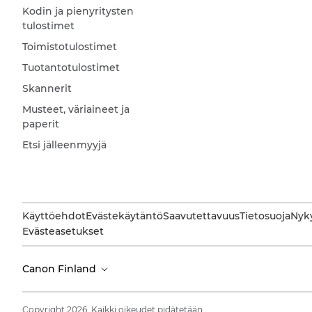
Kodin ja pienyritysten
tulostimet
Toimistotulostimet
Tuotantotulostimet
Skannerit
Musteet, väriaineet ja
paperit
Etsi jälleenmyyjä
Käyttöehdot
Evästekäytäntö
Saavutettavuus
Tietosuoja
Nyky
Evästeasetukset
Canon Finland
Copyright 2026. Kaikki oikeudet pidätetään.