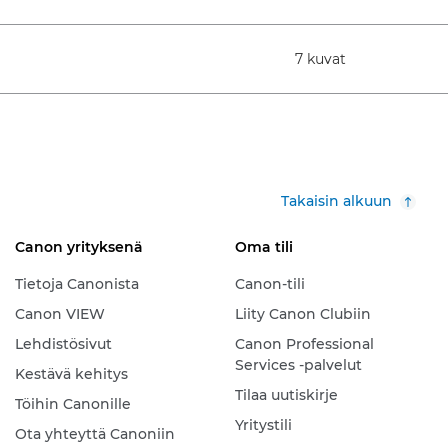
7 kuvat
Takaisin alkuun
Canon yrityksenä
Oma tili
Tietoja Canonista
Canon-tili
Canon VIEW
Liity Canon Clubiin
Lehdistösivut
Canon Professional
Services -palvelut
Kestävä kehitys
Tilaa uutiskirje
Töihin Canonille
Yritystili
Ota yhteyttä Canoniin