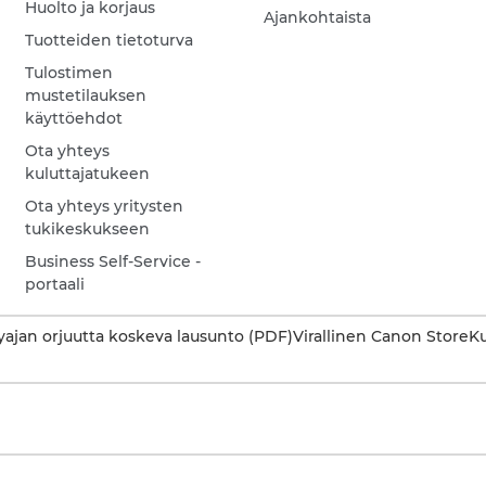
Huolto ja korjaus
Ajankohtaista
Tuotteiden tietoturva
Tulostimen
mustetilauksen
käyttöehdot
Ota yhteys
kuluttajatukeen
Ota yhteys yritysten
tukikeskukseen
Business Self-Service -
portaali
ajan orjuutta koskeva lausunto (PDF)
Virallinen Canon Store
Ku