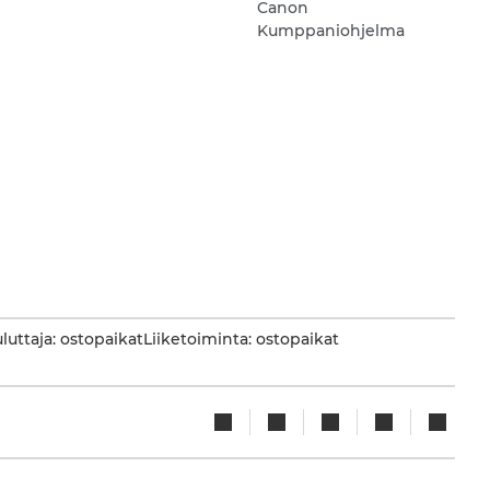
Canon
Kumppaniohjelma
luttaja: ostopaikat
Liiketoiminta: ostopaikat