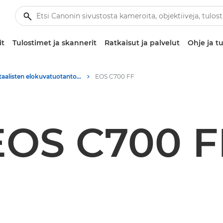
it
Tulostimet ja skannerit
Ratkaisut ja palvelut
Ohje ja tu
Digitaalisten elokuvatuotantojen tuotesisällöt – Canonin lehdistökeskus
EOS C700 FF
EOS C700 F