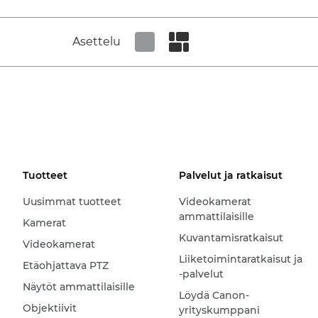
Asettelu
Set tiled view
Set masonry view
Tuotteet
Palvelut ja ratkaisut
Uusimmat tuotteet
Videokamerat
ammattilaisille
Kamerat
Kuvantamisratkaisut
Videokamerat
Liiketoimintaratkaisut ja
Etäohjattava PTZ
-palvelut
Näytöt ammattilaisille
Löydä Canon-
Objektiivit
yrityskumppani