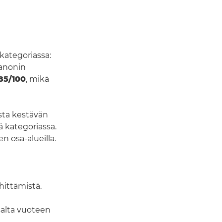
 kategoriassa:
Canonin
85/100
, mikä
sta kestävän
ä kategoriassa.
n osa-alueilla.
hittämistä.
salta vuoteen