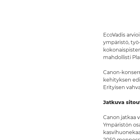
EcoVadis arvioi
ympäristö, työ
kokonaispiste
mahdollisti Pl
Canon-konsern
kehityksen edi
Erityisen vahva
Jatkuva sitou
Canon jatkaa v
Ympäristön osa
kasvihuonekaas
2050 menness