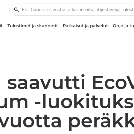
it
Tulostimet ja skannerit
Ratkaisut ja palvelut
Ohje ja tu
 saavutti Eco
num ‑luokituk
 vuotta peräk