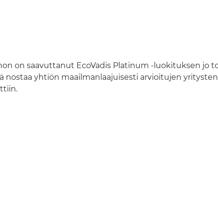
non on saavuttanut EcoVadis Platinum ‑luokituksen jo to
ä nostaa yhtiön maailmanlaajuisesti arvioitujen yrityste
tiin.