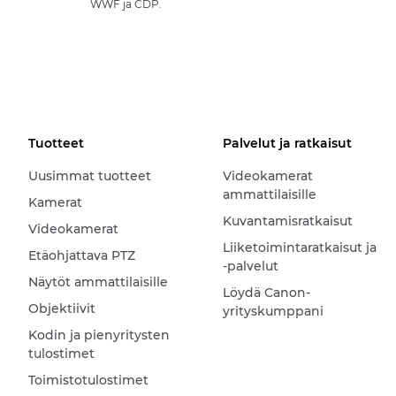
WWF ja CDP.
Tuotteet
Palvelut ja ratkaisut
Uusimmat tuotteet
Videokamerat
ammattilaisille
Kamerat
Kuvantamisratkaisut
Videokamerat
Liiketoimintaratkaisut ja
Etäohjattava PTZ
-palvelut
Näytöt ammattilaisille
Löydä Canon-
Objektiivit
yrityskumppani
Kodin ja pienyritysten
tulostimet
Toimistotulostimet