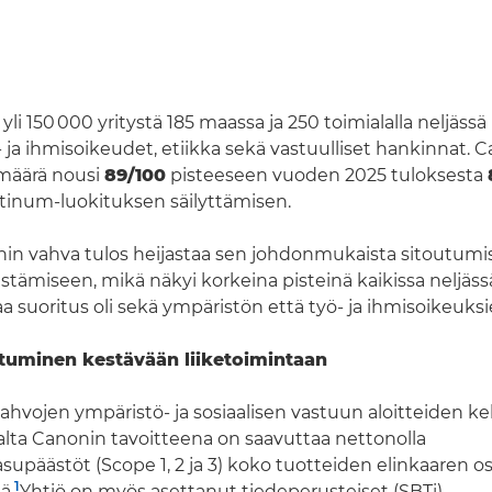
 yli 150 000 yritystä 185 maassa ja 250 toimialalla neljässä
- ja ihmisoikeudet, etiikka sekä vastuulliset hankinnat. 
määrä nousi
89/100
pisteeseen vuoden 2025 tuloksesta
atinum-luokituksen säilyttämisen.
in vahva tulos heijastaa sen johdonmukaista sitoutumi
stämiseen, mikä näkyi korkeina pisteinä kaikissa neljäss
a suoritus oli sekä ympäristön että työ- ja ihmisoikeuksie
tuminen kestävään liiketoimintaan
ahvojen ympäristö‑ ja sosiaalisen vastuun aloitteiden ke
lta Canonin tavoitteena on saavuttaa nettonolla
upäästöt (Scope 1, 2 ja 3) koko tuotteiden elinkaaren o
1
ä.
Yhtiö on myös asettanut tiedeperusteiset (SBTi)