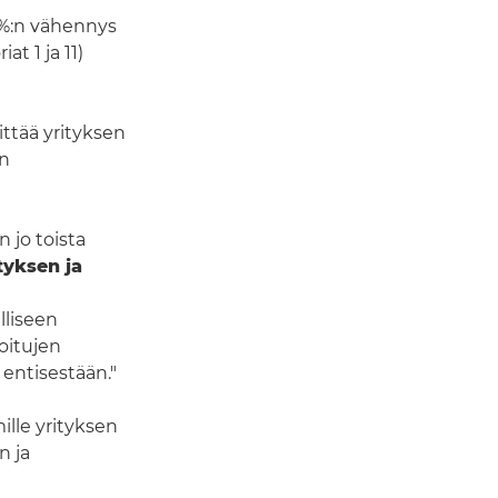
%:n vähennys
t 1 ja 11)
ittää yrityksen
en
 jo toista
tyksen ja
liseen
oitujen
entisestään."
ille yrityksen
n ja