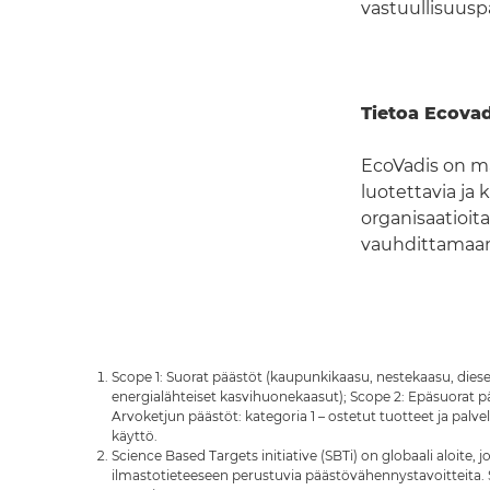
vastuullisuuspä
Tietoa Ecova
EcoVadis on maa
luotettavia ja 
organisaatioit
vauhdittamaan 
Scope 1: Suorat päästöt (kaupunkikaasu, nestekaasu, diesel
energialähteiset kasvihuonekaasut); Scope 2: Epäsuorat pä
Arvoketjun päästöt: kategoria 1 – ostetut tuotteet ja palve
käyttö.
Science Based Targets initiative (SBTi) on globaali aloite,
ilmastotieteeseen perustuvia päästövähennystavoitteita.