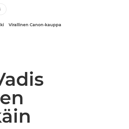
ki
Virallinen Canon-kauppa
Vadis
sen
käin