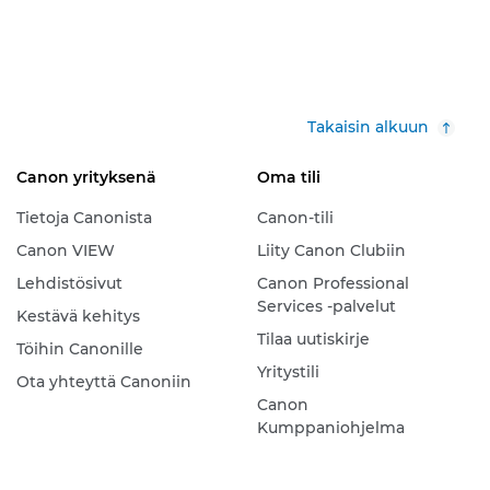
Takaisin alkuun
Canon yrityksenä
Oma tili
Tietoja Canonista
Canon-tili
Canon VIEW
Liity Canon Clubiin
Lehdistösivut
Canon Professional
Services -palvelut
Kestävä kehitys
Tilaa uutiskirje
Töihin Canonille
Yritystili
Ota yhteyttä Canoniin
Canon
Kumppaniohjelma