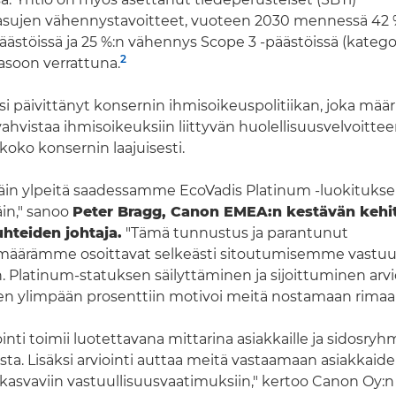
sujen vähennystavoitteet, vuoteen 2030 mennessä 42 
päästöissä ja 25 %:n vähennys Scope 3 ‑päästöissä (kategoria
2
asoon verrattuna.
si päivittänyt konsernin ihmisoikeuspolitiikan, joka määr
vahvistaa ihmisoikeuksiin liittyvän huolellisuusvelvoitte
koko konsernin laajuisesti.
in ylpeitä saadessamme EcoVadis Platinum ‑luokituksen
in," sanoo
Peter Bragg, Canon EMEA:n kestävän kehi
hteiden johtaja.
"Tämä tunnustus ja parantunut
määrämme osoittavat selkeästi sitoutumisemme vastuul
n. Platinum-statuksen säilyttäminen ja sijoittuminen arvi
en ylimpään prosenttiin motivoi meitä nostamaan rimaa 
inti toimii luotettavana mittarina asiakkaille ja sidosryhm
sta. Lisäksi arviointi auttaa meitä vastaamaan asiakkaide
asvaviin vastuullisuusvaatimuksiin," kertoo Canon Oy:n