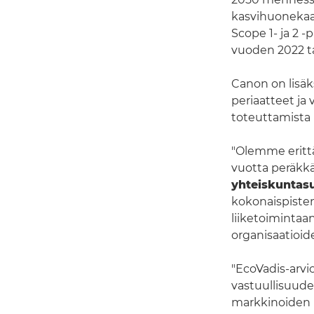
kasvihuonekaa
Scope 1- ja 2 ‑
vuoden 2022 t
Canon on lisäk
periaatteet ja 
toteuttamista 
"Olemme erittä
vuotta peräkkä
yhteiskuntasu
kokonaispiste
liiketoimintaa
organisaatioid
"EcoVadis-arvio
vastuullisuude
markkinoiden k