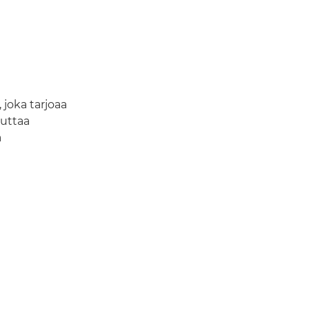
 joka tarjoaa
auttaa
a