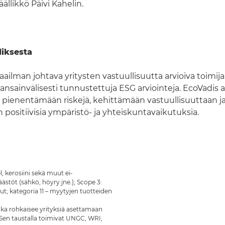
ällikkö Päivi Kahelin.
diksesta
ilman johtava yritysten vastuullisuutta arvioiva toimija,
kansainvälisesti tunnustettuja ESG arviointeja. EcoVadis 
a pienentämään riskejä, kehittämään vastuullisuuttaan j
positiivisia ympäristö- ja yhteiskuntavaikutuksia.
, kerosiini sekä muut ei-
ästöt (sähkö, höyry jne.); Scope 3:
lut; kategoria 11 – myytyjen tuotteiden
 joka rohkaisee yrityksiä asettamaan
 Sen taustalla toimivat UNGC, WRI,