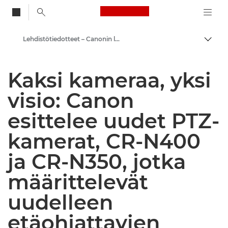
Canon Logo, back to
Lehdistötiedotteet – Canonin lehdistökeskus
Vaihd
Canon
Kaksi kameraa, yksi
Lehdistösivut
visio: Canon
esittelee uudet PTZ-
kamerat, CR-N400
ja CR-N350, jotka
määrittelevät
uudelleen
etäohjattavien