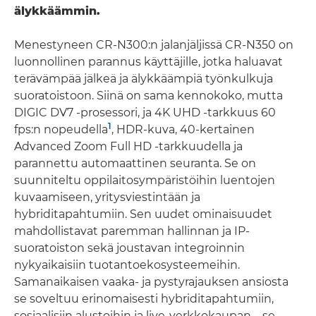
älykkäämmin.
Menestyneen CR-N300:n jalanjäljissä CR-N350 on
luonnollinen parannus käyttäjille, jotka haluavat
terävämpää jälkeä ja älykkäämpiä työnkulkuja
suoratoistoon. Siinä on sama kennokoko, mutta
DIGIC DV7 -prosessori, ja 4K UHD -tarkkuus 60
1
fps:n nopeudella
, HDR-kuva, 40-kertainen
Advanced Zoom Full HD -tarkkuudella ja
parannettu automaattinen seuranta. Se on
suunniteltu oppilaitosympäristöihin luentojen
kuvaamiseen, yritysviestintään ja
hybriditapahtumiin. Sen uudet ominaisuudet
mahdollistavat paremman hallinnan ja IP-
suoratoiston sekä joustavan integroinnin
nykyaikaisiin tuotantoekosysteemeihin.
Samanaikaisen vaaka- ja pystyrajauksen ansiosta
se soveltuu erinomaisesti hybriditapahtumiin,
sosiaalisiin alustoihin ja live-verkkokaupan – se