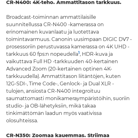
CR-N400: 4K-teho. Ammattitason tarkkuus.
Broadcast-toiminnan ammattilaisille
suunnitellussa CR-N400 -kamerassa on
erinomainen kuvanlaatu ja luotettava
toimintavarmuus. Canonin uusimpaan DIGIC DV7 -
prosessoriin perustuvassa kamerassa on 4K UHD -
1
tarkkuus 60 fps:n nopeudella
, HDR-kuva ja
vaikuttava Full HD -tarkkuuden 40-kertainen
Advanced Zoom (20-kertainen optinen 4K-
tarkkuudella). Ammattitason liitäntöjen, kuten
12G-SDI-, Time Code-, Genlock- ja Dual XLR -
tulojen, ansiosta CR-N400 integroituu
saumattomasti monikameraympäristöihin, suoriin
studio- ja OB-lähetyksiin, mikä takaa
tinkimättömän laadun myös vaativissa
olosuhteissa.
CR-N350: Zoomaa kauemmas. Striimaa