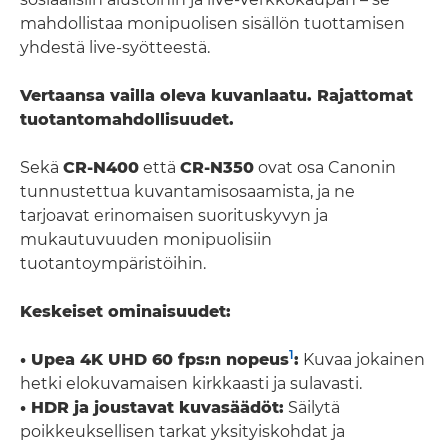
mahdollistaa monipuolisen sisällön tuottamisen
yhdestä live-syötteestä.
Vertaansa vailla oleva kuvanlaatu. Rajattomat
tuotantomahdollisuudet.
Sekä
CR-N400
että
CR-N350
ovat osa Canonin
tunnustettua kuvantamisosaamista, ja ne
tarjoavat erinomaisen suorituskyvyn ja
mukautuvuuden monipuolisiin
tuotantoympäristöihin.
Keskeiset ominaisuudet:
1
• Upea 4K UHD 60 fps:n nopeus
:
Kuvaa jokainen
hetki elokuvamaisen kirkkaasti ja sulavasti.
• HDR ja joustavat kuvasäädöt:
Säilytä
poikkeuksellisen tarkat yksityiskohdat ja