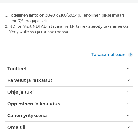
Todellinen lähtö on 3840 x 2160/59,94p. Tehollinen pikselimäärä:
noin 7,9 megapikseliä.
NDI on Vizrt NDI AB:n tavaramerkki tai rekisteröity tavaramerkki
Yhdysvalloissa ja muissa maissa.
Takaisin alkuun
Tuotteet
Palvelut ja ratkaisut
Ohje ja tuki
Oppiminen ja koulutus
Canon yrityksenä
Oma tili