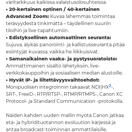
väritarkkuus kaikissa valaistusolosuhteissa.
• 20-kertainen optinen / 40-kertainen
Advanced Zoom:
Kuvaa lähemmäs toimintaa
terävyydestä tinkimättä – täydellinen suuriin
tiloihin ja live-tapahtumiin.
• Edistyksellinen automaattinen seuranta:
Sujuva, älykäs panorointi- ja kallistusseuranta pitää
esiintyjät kuvassa, vaikka he liikkuisivat.
• Samanaikainen vaaka- ja pystysuoratoisto:
Ammattimainen sisältö lähetyksiin, live-
verkkokauppoihin ja sosiaalisen median alustoille.
• Hyvät IP- ja liitettävyysvaihtoehdot:
2
Monipuolisen integroinnin takaavat NDI|HX
-,
SRT-, FreeD-, RTP/RTSP-, RTMP/RTMPS-, Canon XC
Protocol- ja Standard Communication -protokolla.
Näiden kahden uuden mallin myötä Canon jatkaa
etä- ja hybridituotannon evoluution kärjessä ja
antaa broadcast-toiminnan ammattilaisille,