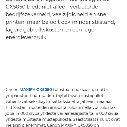
GX5050 biedt niet alleen verbeterde
bedrijfszekerheid, veelzijdigheid en snel
printen, maar belooft ook minder stilstand,
lagere gebruikskosten en een lager
energieverbruikᶦ.
Canon
MAXIFY GX5050
tulostaa tehokkaasti, mutta
ympäristön huomioiden: täytettävät mustepullot
vähentävät sekä käyttökatkoksia että jätteen määrää.
Riittoisten musteiden ansiosta tulostimella voi tulostaa
jopa 14 000 sivua yhdestä väriainesarjasta tai 6 000 sivua
yhdestä mustasta mustepullosta. Säästötilassa kulut ovat
vieläkin pienemmät. Canon MAXIFY GX5050 on