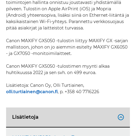
toimintojen hallinta onnistuu joustavasti yhdistämällä
pilveen. Tulostin on Apple AirPrint (iOS) ja Mopria
(Android) yhteensopiva, lisäksi siinä on Ethernet-liitäntä ja
kaksikaistainen Wi-Fi-yhteys. Parannettu verkkosuojaus
pitää asiakirjat ja laitteistot turvassa.
Canon MAXIFY GX5050 -tulostin liittyy MAXIFY GX -sarjan
mallistoon, johon on jo aiemmin esitelty MAXIFY GX6050
- ja GX7050 -monitoimilaitteet.
Canon MAXIFY GX5050 -tulostimen myynti alkaa
huhtikuussa 2022 ja sen svh. on 499 euroa.
Lisätietoja: Canon Oy, Olli Turtiainen,
olli.turtiainen@canon.fi
, p. +358 40 7716226
Lisätietoja
