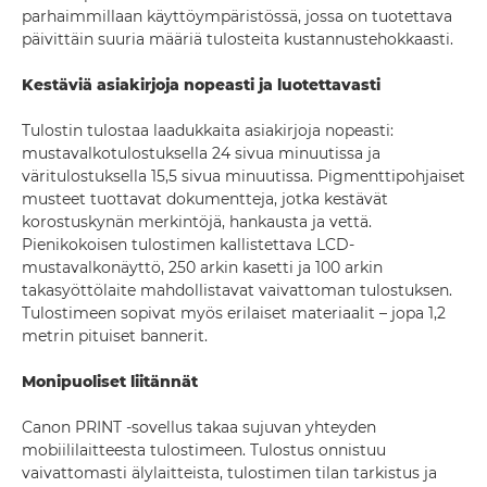
parhaimmillaan käyttöympäristössä, jossa on tuotettava
päivittäin suuria määriä tulosteita kustannustehokkaasti.
Kestäviä asiakirjoja nopeasti ja luotettavasti
Tulostin tulostaa laadukkaita asiakirjoja nopeasti:
mustavalkotulostuksella 24 sivua minuutissa ja
väritulostuksella 15,5 sivua minuutissa. Pigmenttipohjaiset
musteet tuottavat dokumentteja, jotka kestävät
korostuskynän merkintöjä, hankausta ja vettä.
Pienikokoisen tulostimen kallistettava LCD-
mustavalkonäyttö, 250 arkin kasetti ja 100 arkin
takasyöttölaite mahdollistavat vaivattoman tulostuksen.
Tulostimeen sopivat myös erilaiset materiaalit – jopa 1,2
metrin pituiset bannerit.
Monipuoliset liitännät
Canon PRINT -sovellus takaa sujuvan yhteyden
mobiililaitteesta tulostimeen. Tulostus onnistuu
vaivattomasti älylaitteista, tulostimen tilan tarkistus ja