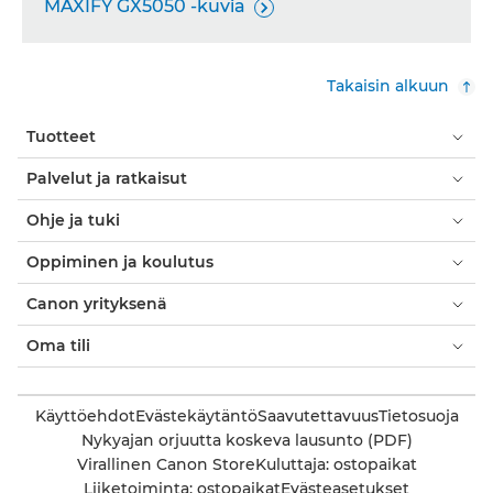
MAXIFY GX5050 -kuvia

Takaisin alkuun
Tuotteet
Palvelut ja ratkaisut
Ohje ja tuki
Oppiminen ja koulutus
Canon yrityksenä
Oma tili
Käyttöehdot
Evästekäytäntö
Saavutettavuus
Tietosuoja
Nykyajan orjuutta koskeva lausunto (PDF)
Virallinen Canon Store
Kuluttaja: ostopaikat
Liiketoiminta: ostopaikat
Evästeasetukset