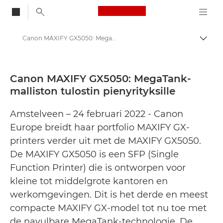
Canon Logo, back to
Canon MAXIFY GX5050: MegaTank-malliston tulostin pienyrityksille - Canonin lehdistökeskus
Vaihd
Canon
Lehdistösivut
Canon MAXIFY GX5050: MegaTank-
malliston tulostin pienyrityksille
Lehdistötiedotteet – Canonin lehdistökeskus
Amstelveen – 24 februari 2022 - Canon
Europe breidt haar portfolio MAXIFY GX-
printers verder uit met de MAXIFY GX5050.
De MAXIFY GX5050 is een SFP (Single
Function Printer) die is ontworpen voor
kleine tot middelgrote kantoren en
werkomgevingen. Dit is het derde en meest
compacte MAXIFY GX-model tot nu toe met
de navulbare MegaTank-technologie. De