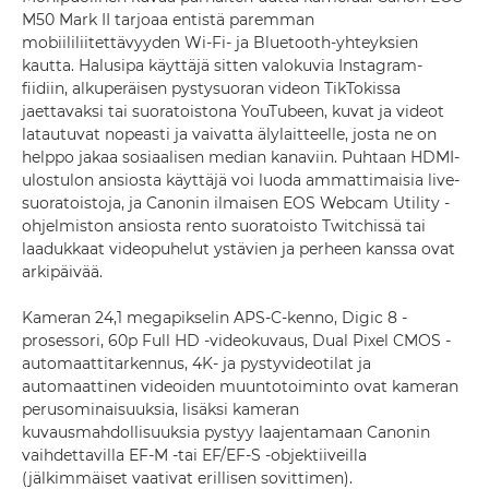
M50 Mark II tarjoaa entistä paremman
mobiililiitettävyyden Wi-Fi- ja Bluetooth-yhteyksien
kautta. Halusipa käyttäjä sitten valokuvia Instagram-
fiidiin, alkuperäisen pystysuoran videon TikTokissa
jaettavaksi tai suoratoistona YouTubeen, kuvat ja videot
latautuvat nopeasti ja vaivatta älylaitteelle, josta ne on
helppo jakaa sosiaalisen median kanaviin. Puhtaan HDMI-
ulostulon ansiosta käyttäjä voi luoda ammattimaisia live-
suoratoistoja, ja Canonin ilmaisen EOS Webcam Utility -
ohjelmiston ansiosta rento suoratoisto Twitchissä tai
laadukkaat videopuhelut ystävien ja perheen kanssa ovat
arkipäivää.
Kameran 24,1 megapikselin APS-C-kenno, Digic 8 -
prosessori, 60p Full HD -videokuvaus, Dual Pixel CMOS -
automaattitarkennus, 4K- ja pystyvideotilat ja
automaattinen videoiden muuntotoiminto ovat kameran
perusominaisuuksia, lisäksi kameran
kuvausmahdollisuuksia pystyy laajentamaan Canonin
vaihdettavilla EF-M -tai EF/EF-S -objektiiveilla
(jälkimmäiset vaativat erillisen sovittimen).