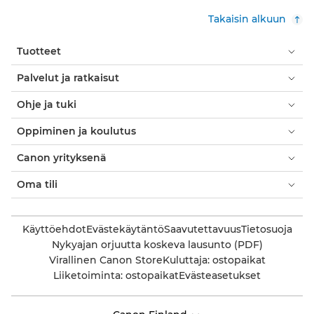
Takaisin alkuun
Tuotteet
Palvelut ja ratkaisut
Ohje ja tuki
Oppiminen ja koulutus
Canon yrityksenä
Oma tili
Käyttöehdot
Evästekäytäntö
Saavutettavuus
Tietosuoja
Nykyajan orjuutta koskeva lausunto (PDF)
Virallinen Canon Store
Kuluttaja: ostopaikat
Liiketoiminta: ostopaikat
Evästeasetukset