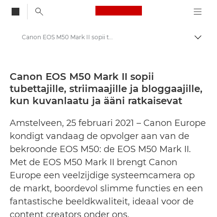
Canon Logo, back to
Canon EOS M50 Mark II sopii tubettajille, striimaajille ja bloggaajille, kun kuvanlaatu ja ääni ratkaisevat - Canonin lehdistökeskus
Vaihd
Canon
Lehdistösivut
Canon EOS M50 Mark II sopii
tubettajille, striimaajille ja bloggaajille,
Lehdistötiedotteet – Canonin lehdistökeskus
kun kuvanlaatu ja ääni ratkaisevat
Amstelveen, 25 februari 2021 – Canon Europe
kondigt vandaag de opvolger aan van de
bekroonde EOS M50: de EOS M50 Mark II.
Met de EOS M50 Mark II brengt Canon
Europe een veelzijdige systeemcamera op
de markt, boordevol slimme functies en een
fantastische beeldkwaliteit, ideaal voor de
content creators onder ons.