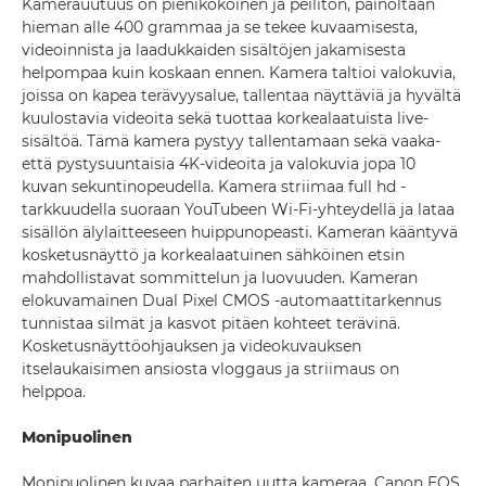
Kamerauutuus on pienikokoinen ja peilitön, painoltaan
hieman alle 400 grammaa ja se tekee kuvaamisesta,
videoinnista ja laadukkaiden sisältöjen jakamisesta
helpompaa kuin koskaan ennen. Kamera taltioi valokuvia,
joissa on kapea terävyysalue, tallentaa näyttäviä ja hyvältä
kuulostavia videoita sekä tuottaa korkealaatuista live-
sisältöä. Tämä kamera pystyy tallentamaan sekä vaaka-
että pystysuuntaisia 4K-videoita ja valokuvia jopa 10
kuvan sekuntinopeudella. Kamera striimaa full hd -
tarkkuudella suoraan YouTubeen Wi-Fi-yhteydellä ja lataa
sisällön älylaitteeseen huippunopeasti. Kameran kääntyvä
kosketusnäyttö ja korkealaatuinen sähköinen etsin
mahdollistavat sommittelun ja luovuuden. Kameran
elokuvamainen Dual Pixel CMOS -automaattitarkennus
tunnistaa silmät ja kasvot pitäen kohteet terävinä.
Kosketusnäyttöohjauksen ja videokuvauksen
itselaukaisimen ansiosta vloggaus ja striimaus on
helppoa.
Monipuolinen
Monipuolinen kuvaa parhaiten uutta kameraa. Canon EOS