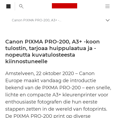
Canon Logo, back to
Canon PIXMA PRO-200, A3+ -koon tulostin, tarjoaa huippulaatua ja -nopeutta kuvatulosteesta kiinnostuneelle - Canonin lehdistökeskus
Vaihd
Canon
Lehdistösivut
Canon PIXMA PRO-200, A3+ -koon
tulostin, tarjoaa huippulaatua ja -
Lehdistötiedotteet – Canonin lehdistökeskus
nopeutta kuvatulosteesta
kiinnostuneelle
Amstelveen, 22 oktober 2020 – Canon
Europe maakt vandaag de introductie
bekend van de PIXMA PRO-200 – een snelle,
lichte en compacte A3+ kleurenprinter voor
enthousiaste fotografen die hun eerste
stappen zetten in de wereld van fotoprints.
De PIXMA PRO-200 print op diverse