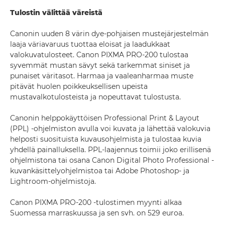
Tulostin välittää väreistä
Canonin uuden 8 värin dye-pohjaisen mustejärjestelmän
laaja väriavaruus tuottaa eloisat ja laadukkaat
valokuvatulosteet. Canon PIXMA PRO-200 tulostaa
syvemmät mustan sävyt sekä tarkemmat siniset ja
punaiset väritasot. Harmaa ja vaaleanharmaa muste
pitävät huolen poikkeuksellisen upeista
mustavalkotulosteista ja nopeuttavat tulostusta.
Canonin helppokäyttöisen Professional Print & Layout
(PPL) -ohjelmiston avulla voi kuvata ja lähettää valokuvia
helposti suosituista kuvausohjelmista ja tulostaa kuvia
yhdellä painalluksella. PPL-laajennus toimii joko erillisenä
ohjelmistona tai osana Canon Digital Photo Professional -
kuvankäsittelyohjelmistoa tai Adobe Photoshop- ja
Lightroom-ohjelmistoja.
Canon PIXMA PRO-200 -tulostimen myynti alkaa
Suomessa marraskuussa ja sen svh. on 529 euroa.