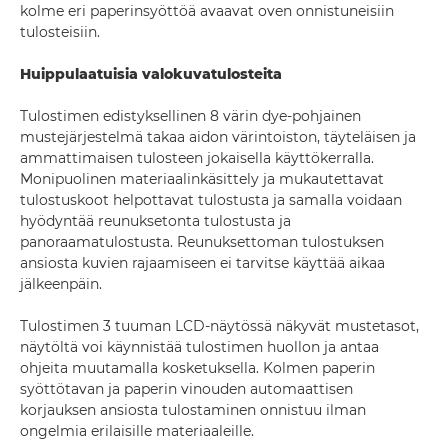
kolme eri paperinsyöttöä avaavat oven onnistuneisiin
tulosteisiin.
Huippulaatuisia valokuvatulosteita
Tulostimen edistyksellinen 8 värin dye-pohjainen
mustejärjestelmä takaa aidon värintoiston, täyteläisen ja
ammattimaisen tulosteen jokaisella käyttökerralla.
Monipuolinen materiaalinkäsittely ja mukautettavat
tulostuskoot helpottavat tulostusta ja samalla voidaan
hyödyntää reunuksetonta tulostusta ja
panoraamatulostusta. Reunuksettoman tulostuksen
ansiosta kuvien rajaamiseen ei tarvitse käyttää aikaa
jälkeenpäin.
Tulostimen 3 tuuman LCD-näytössä näkyvät mustetasot,
näytöltä voi käynnistää tulostimen huollon ja antaa
ohjeita muutamalla kosketuksella. Kolmen paperin
syöttötavan ja paperin vinouden automaattisen
korjauksen ansiosta tulostaminen onnistuu ilman
ongelmia erilaisille materiaaleille.