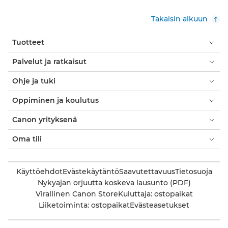
Takaisin alkuun
Tuotteet
Palvelut ja ratkaisut
Ohje ja tuki
Oppiminen ja koulutus
Canon yrityksenä
Oma tili
Käyttöehdot
Evästekäytäntö
Saavutettavuus
Tietosuoja
Nykyajan orjuutta koskeva lausunto (PDF)
Virallinen Canon Store
Kuluttaja: ostopaikat
Liiketoiminta: ostopaikat
Evästeasetukset