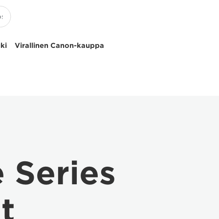
uki
Virallinen Canon-kauppa
 Series
t