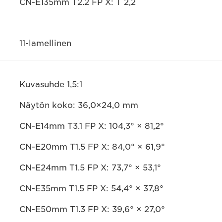
CN-E135mm T2.2 FP X: T 2,2
11-lamellinen
Kuvasuhde 1,5:1
Näytön koko: 36,0×24,0 mm
CN-E14mm T3.1 FP X: 104,3° × 81,2°
CN-E20mm T1.5 FP X: 84,0° × 61,9°
CN-E24mm T1.5 FP X: 73,7° × 53,1°
CN-E35mm T1.5 FP X: 54,4° × 37,8°
CN-E50mm T1.3 FP X: 39,6° × 27,0°