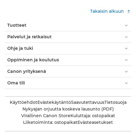
Takaisin alkuun
Tuotteet
Palvelut ja ratkaisut
Ohje ja tuki
Oppiminen ja koulutus
Canon yrityksenä
Oma tili
Käyttöehdot
Evästekäytäntö
Saavutettavuus
Tietosuoja
Nykyajan orjuutta koskeva lausunto (PDF)
Virallinen Canon Store
Kuluttaja: ostopaikat
Liiketoiminta: ostopaikat
Evästeasetukset