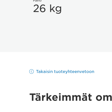
Paino
26 kg
Takaisin tuoteyhteenvetoon
Tärkeimmät om