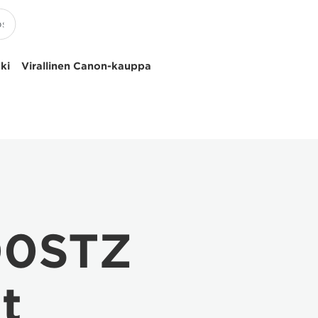
uki
Virallinen Canon-kauppa
00STZ
t