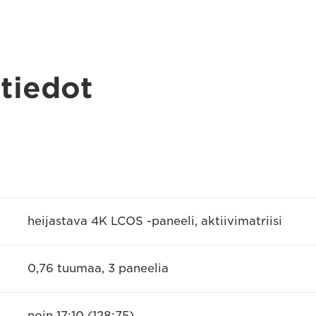
 tiedot
heijastava 4K LCOS -paneeli, aktiivimatriisi
0,76 tuumaa, 3 paneelia
noin 17:10 (128:75)