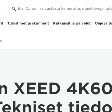
it
Tulostimet ja skannerit
Ratkaisut ja palvelut
Ohje ja t
Canon XEED 4K600STZ:n tekniset tiedot
n XEED 4K6
Tekniset tiedo