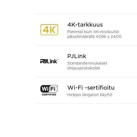
4K-tarkkuus
Parempi kuin 4K-resoluutio
pikselimäärällä 4096 x 2400
PJLink
Standardienmukaiset
ohjausprotokollat
Wi-Fi -sertifioitu
Helppo langaton käyttö