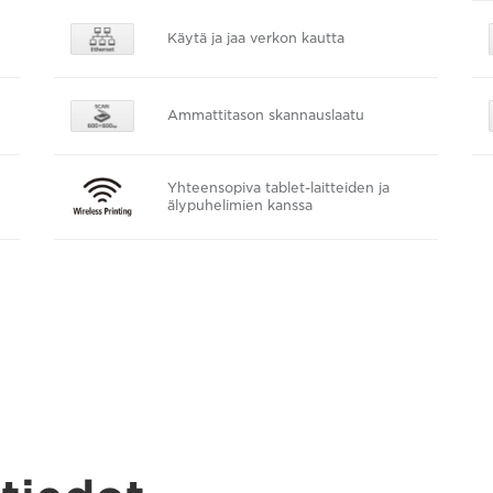
Käytä ja jaa verkon kautta
Ammattitason skannauslaatu
Yhteensopiva tablet-laitteiden ja
älypuhelimien kanssa