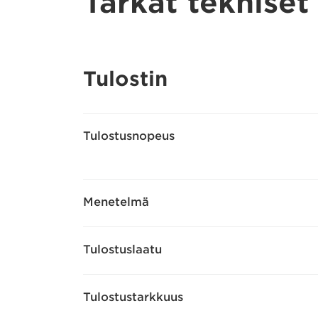
Tarkat tekniset
Tulostin
Tulostusnopeus
Menetelmä
Tulostuslaatu
Tulostustarkkuus