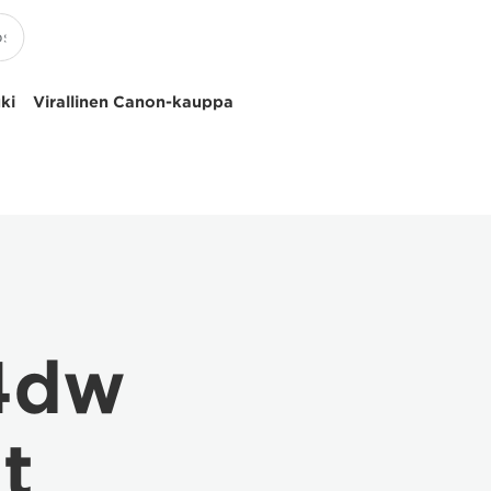
uki
Virallinen Canon-kauppa
4dw
t