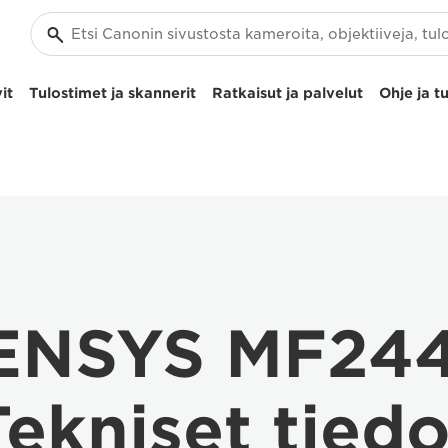
it
Tulostimet ja skannerit
Ratkaisut ja palvelut
Ohje ja t
SENSYS MF24
Tekniset tiedo