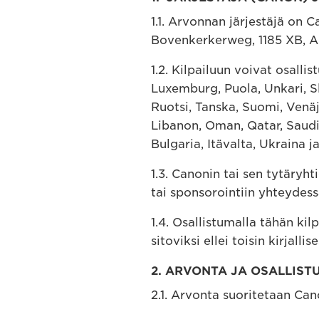
1.1. Arvonnan järjestäjä on 
Bovenkerkerweg, 1185 XB, A
1.2. Kilpailuun voivat osall
Luxemburg, Puola, Unkari, Slo
Ruotsi, Tanska, Suomi, Venäjä,
Libanon, Oman, Qatar, Saudi
Bulgaria, Itävalta, Ukraina j
1.3. Canonin tai sen tytäry
tai sponsorointiin yhteydess
1.4. Osallistumalla tähän ki
sitoviksi ellei toisin kirjallis
2. ARVONTA JA OSALLIST
2.1. Arvonta suoritetaan Cano