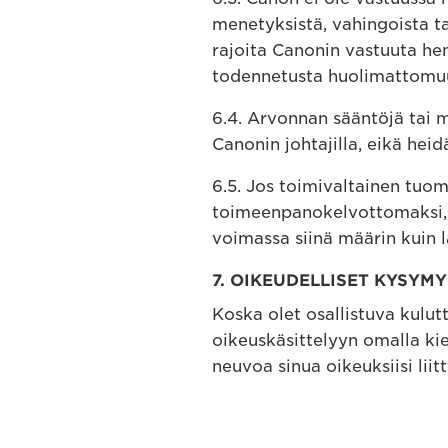
menetyksistä, vahingoista ta
rajoita Canonin vastuuta hen
todennetusta huolimattomu
6.4. Arvonnan sääntöjä tai mu
Canonin johtajilla, eikä heid
6.5. Jos toimivaltainen tuom
toimeenpanokelvottomaksi, k
voimassa siinä määrin kuin l
7. OIKEUDELLISET KYSYM
Koska olet osallistuva kulut
oikeuskäsittelyyn omalla kie
neuvoa sinua oikeuksiisi liit