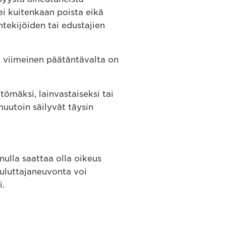
ei kuitenkaan poista eikä
tekijöiden tai edustajien
sa viimeinen päätäntävalta on
ömäksi, lainvastaiseksi tai
uutoin säilyvät täysin
nulla saattaa olla oikeus
kuluttajaneuvonta voi
i.