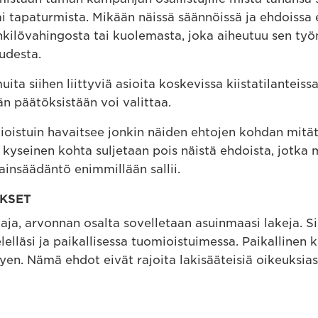
i tapaturmista. Mikään näissä säännöissä ja ehdoissa 
kilövahingosta tai kuolemasta, joka aiheutuu sen työn
udesta.
ita siihen liittyviä asioita koskevissa kiistatilanteis
än päätöksistään voi valittaa.
ioistuin havaitsee jonkin näiden ehtojen kohdan mitätt
yseinen kohta suljetaan pois näistä ehdoista, jotka m
ainsäädäntö enimmillään sallii.
YKSET
taja, arvonnan osalta sovelletaan asuinmaasi lakeja. Si
lelläsi ja paikallisessa tuomioistuimessa. Paikallinen 
tyen. Nämä ehdot eivät rajoita lakisääteisiä oikeuksias