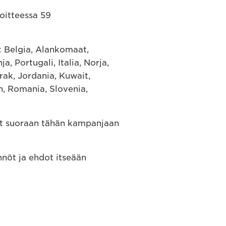
soitteessa 59
t: Belgia, Alankomaat,
, Portugali, Italia, Norja,
Irak, Jordania, Kuwait,
n, Romania, Slovenia,
uut suoraan tähän kampanjaan
nnöt ja ehdot itseään