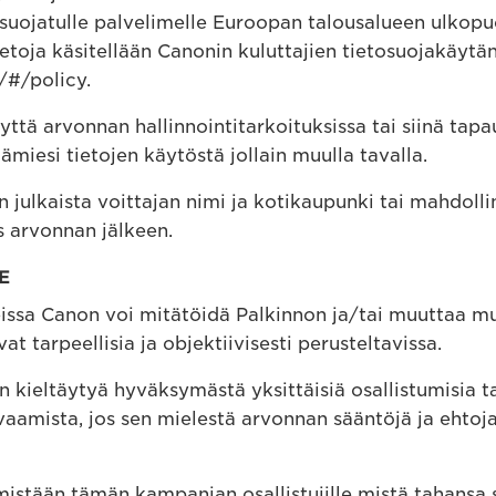
 suojatulle palvelimelle Euroopan talousalueen ulkopuol
ietoja käsitellään Canonin kuluttajien tietosuojakäytä
/#/policy.
yttä arvonnan hallinnointitarkoituksissa tai siinä tap
ämiesi tietojen käytöstä jollain muulla tavalla.
 julkaista voittajan nimi ja kotikaupunki tai mahdoll
s arvonnan jälkeen.
E
nteissa Canon voi mitätöidä Palkinnon ja/tai muuttaa 
at tarpeellisia ja objektiivisesti perusteltavissa.
 kieltäytyä hyväksymästä yksittäisiä osallistumisia t
aamista, jos sen mielestä arvonnan sääntöjä ja ehtoja
mistään tämän kampanjan osallistujille mistä tahansa 