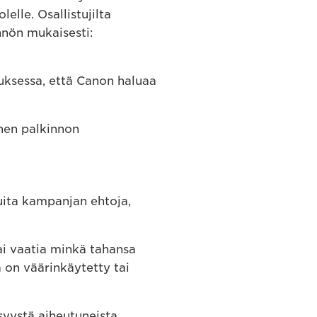
elle. Osallistujilta
nnön mukaisesti:
auksessa, että Canon haluaa
inen palkinnon
muita kampanjan ehtoja,
ai vaatia minkä tahansa
 on väärinkäytetty tai
syystä aiheutuneista