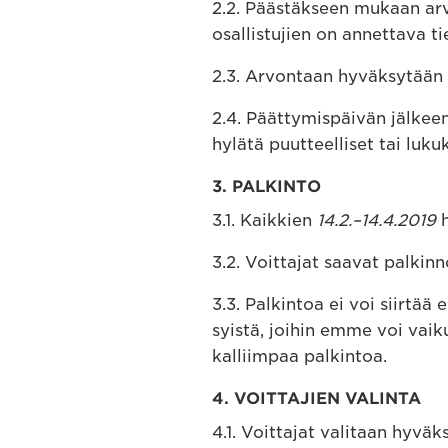
2.2. Päästäkseen mukaan ar
osallistujien on annettava ti
2.3. Arvontaan hyväksytään 
2.4. Päättymispäivän jälkee
hylätä puutteelliset tai luk
3. PALKINTO
3.1. Kaikkien
14.2.–14.4.2019
h
3.2. Voittajat saavat palki
3.3. Palkintoa ei voi siirtää 
syistä, joihin emme voi vaik
kalliimpaa palkintoa.
4. VOITTAJIEN VALINTA
4.1. Voittajat valitaan hyvä