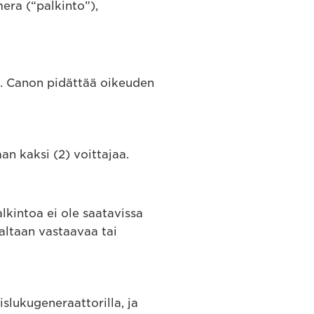
ra (“palkinto”),
n. Canon pidättää oikeuden
an kaksi (2) voittajaa.
alkintoa ei ole saatavissa
naltaan vastaavaa tai
slukugeneraattorilla, ja