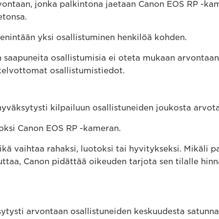
vontaan, jonka palkintona jaetaan Canon EOS RP -kame
etonsa.
enintään yksi osallistuminen henkilöä kohden.
n saapuneita osallistumisia ei oteta mukaan arvontaa
ukelvottomat osallistumistiedot.
yväksytysti kilpailuun osallistuneiden joukosta arvota
nnoksi Canon EOS RP -kameran.
eikä vaihtaa rahaksi, luotoksi tai hyvitykseksi. Mikäli p
uttaa, Canon pidättää oikeuden tarjota sen tilalle hin
ksytysti arvontaan osallistuneiden keskuudesta satunnai