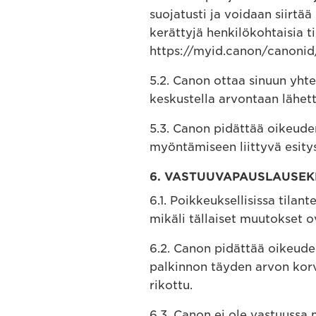
suojatusti ja voidaan siirtää
kerättyjä henkilökohtaisia t
https://myid.canon/canonid
5.2. Canon ottaa sinuun yhte
keskustella arvontaan lähett
5.3. Canon pidättää oikeuden
myöntämiseen liittyvä esity
6. VASTUUVAPAUSLAUSEK
6.1. Poikkeuksellisissa tila
mikäli tällaiset muutokset ov
6.2. Canon pidättää oikeuden
palkinnon täyden arvon korv
rikottu.
6.3. Canon ei ole vastuussa 