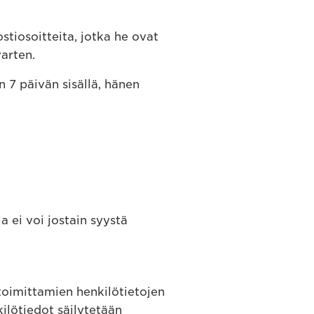
tiosoitteita, jotka he ovat
arten.
n 7 päivän sisällä, hänen
a ei voi jostain syystä
toimittamien henkilötietojen
ilötiedot säilytetään