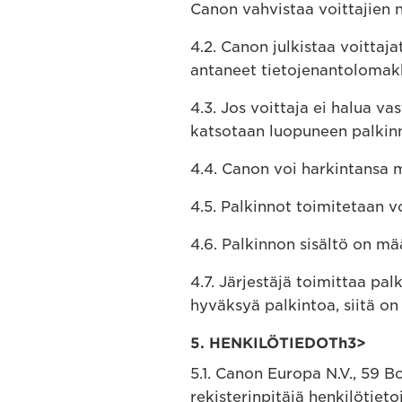
Canon vahvistaa voittajien 
4.2. Canon julkistaa voittaja
antaneet tietojenantolomakk
4.3. Jos voittaja ei halua v
katsotaan luopuneen palkin
4.4. Canon voi harkintansa m
4.5. Palkinnot toimitetaan vo
4.6. Palkinnon sisältö on mää
4.7. Järjestäjä toimittaa pal
hyväksyä palkintoa, siitä on
5. HENKILÖTIEDOTh3>
5.1. Canon Europa N.V., 59 
rekisterinpitäjä henkilötiet