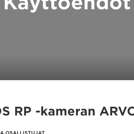
Käyttöehdot
S RP -kameran ARV
JA OSALLISTUJAT