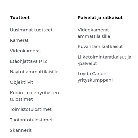
Tuotteet
Palvelut ja ratkaisut
Uusimmat tuotteet
Videokamerat
ammattilaisille
Kamerat
Kuvantamisratkaisut
Videokamerat
Liiketoimintaratkaisut ja
Etäohjattava PTZ
-palvelut
Näytöt ammattilaisille
Löydä Canon-
yrityskumppani
Objektiivit
Kodin ja pienyritysten
tulostimet
Toimistotulostimet
Tuotantotulostimet
Skannerit