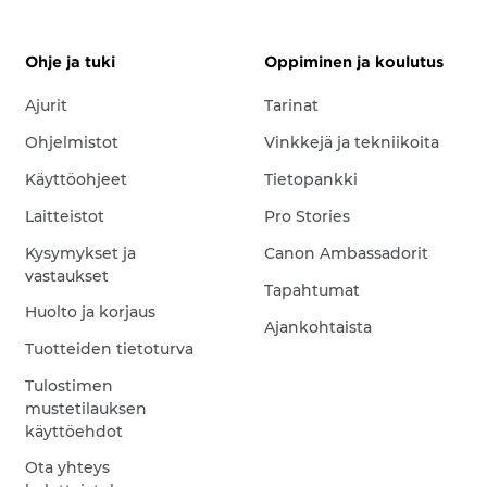
Ohje ja tuki
Oppiminen ja koulutus
Ajurit
Tarinat
Ohjelmistot
Vinkkejä ja tekniikoita
Käyttöohjeet
Tietopankki
Laitteistot
Pro Stories
Kysymykset ja
Canon Ambassadorit
vastaukset
Tapahtumat
Huolto ja korjaus
Ajankohtaista
Tuotteiden tietoturva
Tulostimen
mustetilauksen
käyttöehdot
Ota yhteys