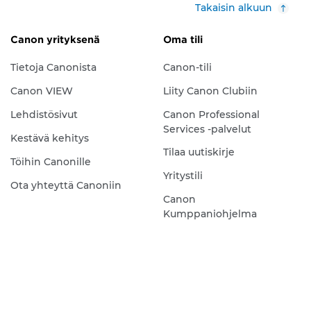
Takaisin alkuun
Canon yrityksenä
Oma tili
Tietoja Canonista
Canon-tili
Canon VIEW
Liity Canon Clubiin
Lehdistösivut
Canon Professional
Services -palvelut
Kestävä kehitys
Tilaa uutiskirje
Töihin Canonille
Yritystili
Ota yhteyttä Canoniin
Canon
Kumppaniohjelma