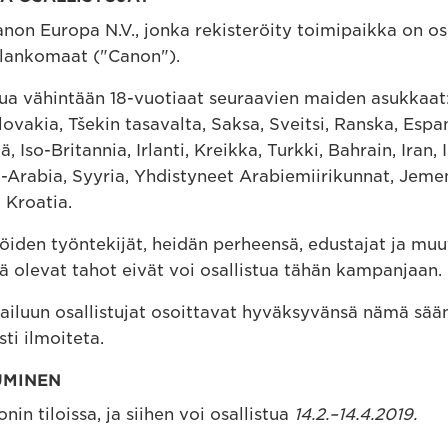
Canon Europa N.V., jonka rekisteröity toimipaikka on o
lankomaat ("Canon").
istua vähintään 18-vuotiaat seuraavien maiden asukkaa
vakia, Tšekin tasavalta, Saksa, Sveitsi, Ranska, Espanja
 Iso-Britannia, Irlanti, Kreikka, Turkki, Bahrain, Iran, 
-Arabia, Syyria, Yhdistyneet Arabiemiirikunnat, Jeme
a Kroatia.
htiöiden työntekijät, heidän perheensä, edustajat ja m
ä olevat tahot eivät voi osallistua tähän kampanjaan.
lpailuun osallistujat osoittavat hyväksyvänsä nämä sää
esti ilmoiteta.
UMINEN
nin tiloissa, ja siihen voi osallistua
14.2.–14.4.2019.