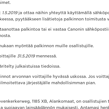
nimet.
t
1.5.2019
ja ottaa näihin yhteyttä käyttämällä sähköpos
eessa, pyytääkseen lisätietoja palkinnon toimitusta v
astaanottaa palkintoa tai ei vastaa Canonin sähköpostii
nosta.
ukaan myöntää palkinnon muille osallistujille.
ittajille
31.5.2019
mennessä.
ritelty julkaistuissa tiedoissa.
kinnot arvonnan voittajille hyvässä uskossa. Jos voittaj
 ilmoitettava järjestäjälle mahdollisimman pian.
Bovenkerkerweg, 1185 XB, Alankomaat, on osallistujien 
oja suojaavan lainsäädännön mukaisesti. Antamasi henk