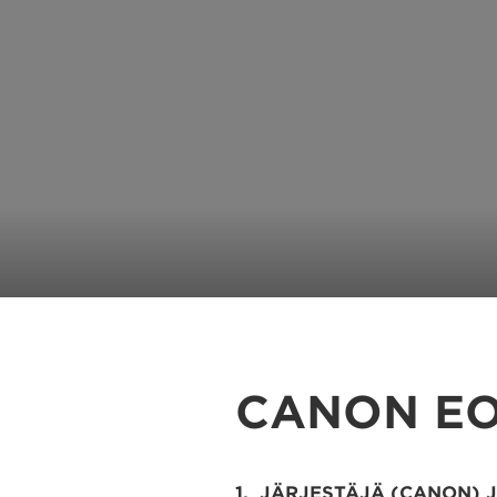
CANON EO
1. JÄRJESTÄJÄ (CANON) 