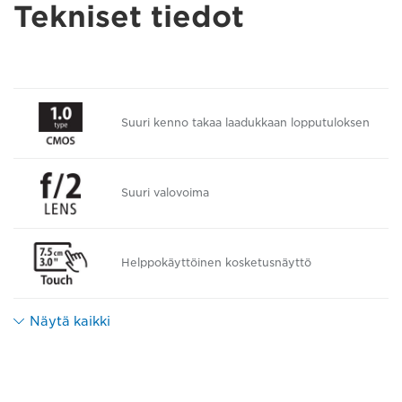
Tekniset tiedot
Suuri kenno takaa laadukkaan lopputuloksen
Suuri valovoima
Helppokäyttöinen kosketusnäyttö
Näytä kaikki