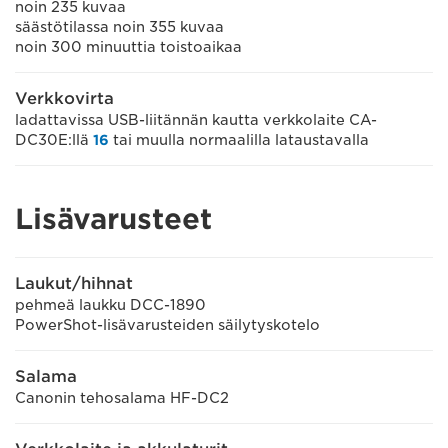
noin 235 kuvaa
säästötilassa noin 355 kuvaa
noin 300 minuuttia toistoaikaa
Verkkovirta
ladattavissa USB-liitännän kautta verkkolaite CA-
DC30E:llä
16
tai muulla normaalilla lataustavalla
Lisävarusteet
Laukut/hihnat
pehmeä laukku DCC-1890
PowerShot-lisävarusteiden säilytyskotelo
Salama
Canonin tehosalama HF-DC2