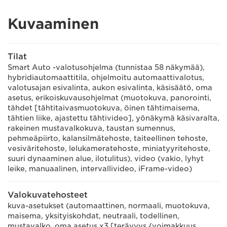
Kuvaaminen
Tilat
Smart Auto -valotusohjelma (tunnistaa 58 näkymää),
hybridiautomaattitila, ohjelmoitu automaattivalotus,
valotusajan esivalinta, aukon esivalinta, käsisäätö, oma
asetus, erikoiskuvausohjelmat (muotokuva, panorointi,
tähdet [tähtitaivasmuotokuva, öinen tähtimaisema,
tähtien liike, ajastettu tähtivideo], yönäkymä käsivaralta,
rakeinen mustavalkokuva, taustan sumennus,
pehmeäpiirto, kalansilmätehoste, taiteellinen tehoste,
vesiväritehoste, lelukameratehoste, miniatyyritehoste,
suuri dynaaminen alue, ilotulitus), video (vakio, lyhyt
leike, manuaalinen, intervallivideo, iFrame-video)
Valokuvatehosteet
kuva-asetukset (automaattinen, normaali, muotokuva,
maisema, yksityiskohdat, neutraali, todellinen,
mustavalko, oma asetus x3 [terävyys {voimakkuus,