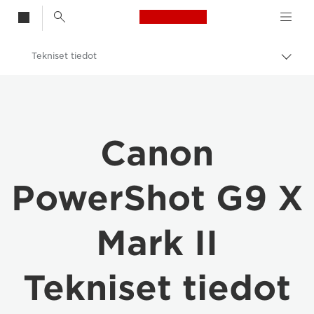
Canon Logo, back t
Tekniset tiedot
Vaih
navig
Canon
Digitaalikamerat
PowerShot G9 X Mark II
Canon
PowerShot G9 X
Mark II
Tekniset tiedot