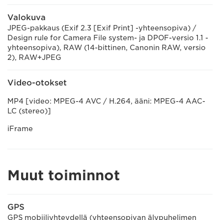
Valokuva
JPEG-pakkaus (Exif 2.3 [Exif Print] -yhteensopiva) /
Design rule for Camera File system- ja DPOF-versio 1.1 -
yhteensopiva), RAW (14-bittinen, Canonin RAW, versio
2), RAW+JPEG
Video-otokset
MP4 [video: MPEG-4 AVC / H.264, ääni: MPEG-4 AAC-
LC (stereo)]
iFrame
Muut toiminnot
GPS
GPS mobiiliyhteydellä (yhteensopivan älypuhelimen