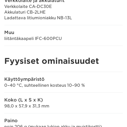
Verkkolaite ja akkulaturit
Verkkolaite CA-DC30E
Akkulaturi CB-2LHE
Ladattava litiumioniakku NB-13L
Muu
liitäntäkaapeli IFC-600PCU
Fyysiset ominaisuudet
Käyttöympäristö
0–40 °C, suhteellinen kosteus 10–90 %
Koko (L x S x K)
98,0 x 57,9 x 31,3 mm
Paino
noin 206 g (mukaan lukien akku ja muistikortti)