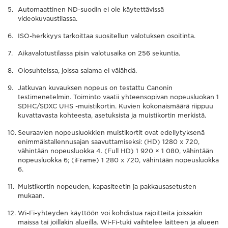
Automaattinen ND-suodin ei ole käytettävissä
videokuvaustilassa.
ISO-herkkyys tarkoittaa suositellun valotuksen osoitinta.
Aikavalotustilassa pisin valotusaika on 256 sekuntia.
Olosuhteissa, joissa salama ei välähdä.
Jatkuvan kuvauksen nopeus on testattu Canonin
testimenetelmin. Toiminto vaatii yhteensopivan nopeusluokan 1
SDHC/SDXC UHS -muistikortin. Kuvien kokonaismäärä riippuu
kuvattavasta kohteesta, asetuksista ja muistikortin merkistä.
Seuraavien nopeusluokkien muistikortit ovat edellytyksenä
enimmäistallennusajan saavuttamiseksi: (HD) 1280 x 720,
vähintään nopeusluokka 4. (Full HD) 1 920 × 1 080, vähintään
nopeusluokka 6; (iFrame) 1 280 x 720, vähintään nopeusluokka
6.
Muistikortin nopeuden, kapasiteetin ja pakkausasetusten
mukaan.
Wi-Fi-yhteyden käyttöön voi kohdistua rajoitteita joissakin
maissa tai joillakin alueilla. Wi-Fi-tuki vaihtelee laitteen ja alueen