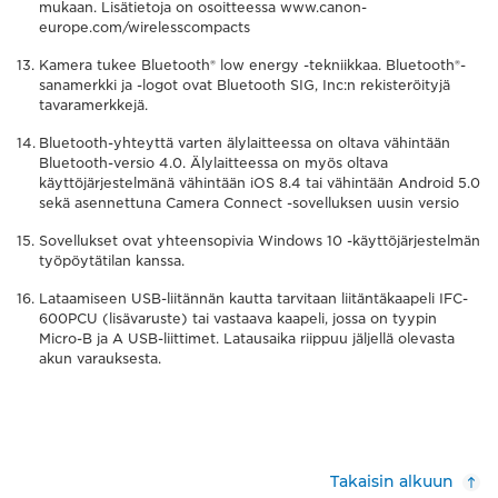
mukaan. Lisätietoja on osoitteessa www.canon-
europe.com/wirelesscompacts
Kamera tukee Bluetooth® low energy -tekniikkaa. Bluetooth®-
sanamerkki ja -logot ovat Bluetooth SIG, Inc:n rekisteröityjä
tavaramerkkejä.
Bluetooth-yhteyttä varten älylaitteessa on oltava vähintään
Bluetooth-versio 4.0. Älylaitteessa on myös oltava
käyttöjärjestelmänä vähintään iOS 8.4 tai vähintään Android 5.0
sekä asennettuna Camera Connect -sovelluksen uusin versio
Sovellukset ovat yhteensopivia Windows 10 -käyttöjärjestelmän
työpöytätilan kanssa.
Lataamiseen USB-liitännän kautta tarvitaan liitäntäkaapeli IFC-
600PCU (lisävaruste) tai vastaava kaapeli, jossa on tyypin
Micro-B ja A USB-liittimet. Latausaika riippuu jäljellä olevasta
akun varauksesta.
Takaisin alkuun