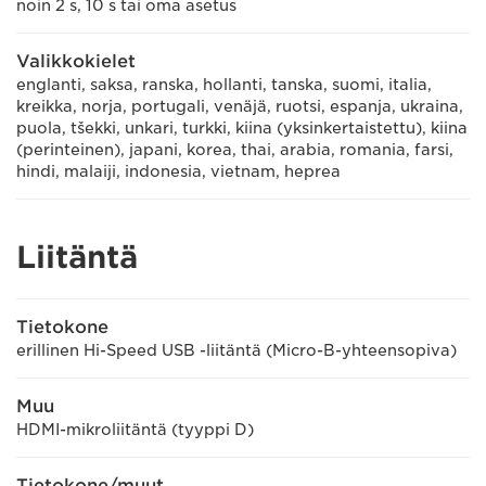
noin 2 s, 10 s tai oma asetus
Valikkokielet
englanti, saksa, ranska, hollanti, tanska, suomi, italia,
kreikka, norja, portugali, venäjä, ruotsi, espanja, ukraina,
puola, tšekki, unkari, turkki, kiina (yksinkertaistettu), kiina
(perinteinen), japani, korea, thai, arabia, romania, farsi,
hindi, malaiji, indonesia, vietnam, heprea
Liitäntä
Tietokone
erillinen Hi-Speed USB -liitäntä (Micro-B-yhteensopiva)
Muu
HDMI-mikroliitäntä (tyyppi D)
Tietokone/muut