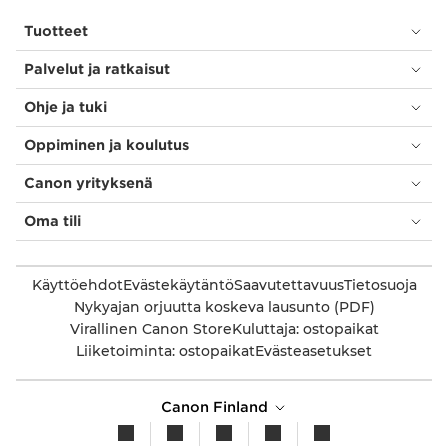
Tuotteet
Palvelut ja ratkaisut
Ohje ja tuki
Oppiminen ja koulutus
Canon yrityksenä
Oma tili
Käyttöehdot
Evästekäytäntö
Saavutettavuus
Tietosuoja
Nykyajan orjuutta koskeva lausunto (PDF)
Virallinen Canon Store
Kuluttaja: ostopaikat
Liiketoiminta: ostopaikat
Evästeasetukset
Canon Finland