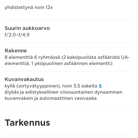
yhdistettynä noin 12x
Suurin aukkoarvo
f/2,0–f/4,9
Rakenne
8 elementtiä 6 ryhmässä (2 kaksipuolista asfääristä UA-
elementtiä, 1 yksipuolinen asfäärinen elementti)
Kuvanvakautus
kyllä (siirtyvätyyppinen), noin 3,5 askelta
3
,
älykäs ja edistyksellinen viisisuuntainen dynaaminen
kuvanvakain ja automaattinen vesivaaka
Tarkennus