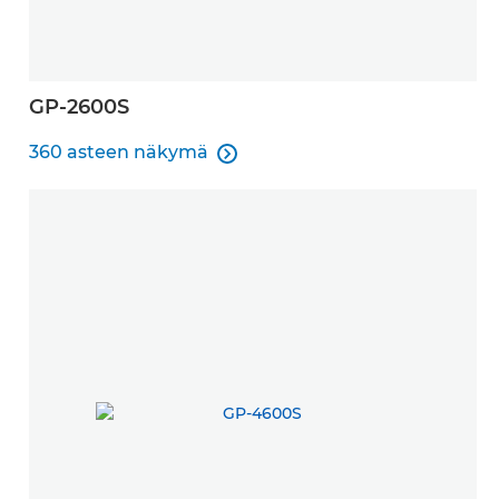
GP-2600S
360 asteen näkymä

360 asteen näkymä