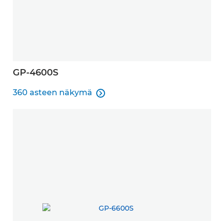
GP-4600S
360 asteen näkymä

360 asteen näkymä