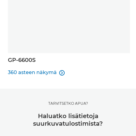
GP-6600S
360 asteen näkymä

360 asteen näkymä
TARVITSETKO APUA?
Haluatko lisätietoja
suurkuvatulostimista?