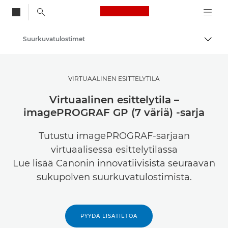
Canon Logo, back to
Suurkuvatulostimet
Vaihd
Canon
Ratkaisut ja palvelut
VIRTUAALINEN ESITTELYTILA
Yritysratkaisut
Virtuaalinen esittelytila –
imagePROGRAF GP (7 väriä) -sarja
Tutustu imagePROGRAF-sarjaan
virtuaalisessa esittelytilassa
Lue lisää Canonin innovatiivisista seuraavan
sukupolven suurkuvatulostimista.
PYYDÄ LISÄTIETOA