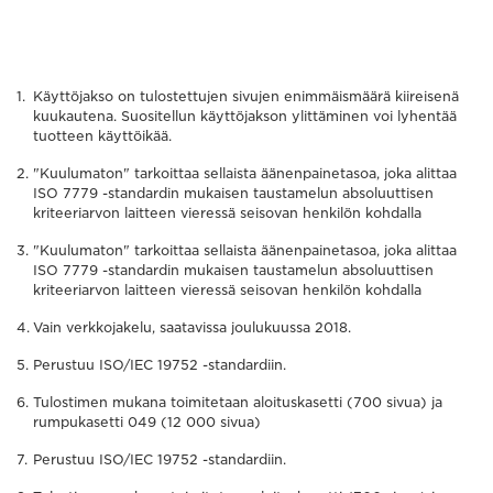
Käyttöjakso on tulostettujen sivujen enimmäismäärä kiireisenä
kuukautena. Suositellun käyttöjakson ylittäminen voi lyhentää
tuotteen käyttöikää.
"Kuulumaton" tarkoittaa sellaista äänenpainetasoa, joka alittaa
ISO 7779 -standardin mukaisen taustamelun absoluuttisen
kriteeriarvon laitteen vieressä seisovan henkilön kohdalla
"Kuulumaton" tarkoittaa sellaista äänenpainetasoa, joka alittaa
ISO 7779 -standardin mukaisen taustamelun absoluuttisen
kriteeriarvon laitteen vieressä seisovan henkilön kohdalla
Vain verkkojakelu, saatavissa joulukuussa 2018.
Perustuu ISO/IEC 19752 -standardiin.
Tulostimen mukana toimitetaan aloituskasetti (700 sivua) ja
rumpukasetti 049 (12 000 sivua)
Perustuu ISO/IEC 19752 -standardiin.