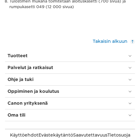
Tulostimen mukana toimitetaan aloituskasetti (700 sivua) ja
rumpukasetti 049 (12 000 sivua)
Takaisin alkuun
Tuotteet
Palvelut ja ratkaisut
Ohje ja tuki
Oppiminen ja koulutus
Canon yrityksenä
Oma tili
Käyttöehdot
Evästekäytäntö
Saavutettavuus
Tietosuoja