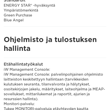
Standardit
ENERGY STAR® -hyväksyntä
Ympäristömerkintä
Green Purchase
Blue Angel
Ohjelmisto ja tulostuksen
hallinta
Etähallintatyökalut
iW Management Console:
iW Management Console: palvelinpohjainen ohjelmisto
laitteiston keskitettyyn hallintaan (tarvikkeiden
kulutuksen seuranta, tilanvalvonta ja hälytykset,
osoitekirjojen jakelu, määritykset, laiteohjelma ja MEAP-
sovellukset, mittarilukemat ja raportit, ajurien ja
resurssien hallinta).
Monitori-palvelu:
Tukee MONITORI-palveluja etäyhteyden kautta