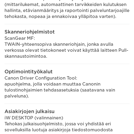
(mittarilukemat, automaattinen tarvikkeiden kulutuksen
hallinta, etävianmääritys ja raportointi palveluntarjoajille
tehokasta, nopeaa ja ennakoivaa ylläpitoa varten).
Skanneriohjelmistot
ScanGear MF:
TWAIN-yhteensopiva skanneriohjain, jonka avulla
verkossa olevat tietokoneet voivat käyttää laitteen Pull-
skannaustoimintoa.
Optimointityökalut
Canon Driver Configuration Tool:
apuohjelma, jolla voidaan muuttaa Canonin
tulostinohjaimien tehdasasetuksia (saatavana vain
palveluna).
Asiakirjojen julkaisu
iW DESKTOP (valinnainen)
Tehokas julkaisuohjelmisto, jossa voi yhdistää eri
sovelluksilla luotuja asiakirjoja tiedostomuodosta