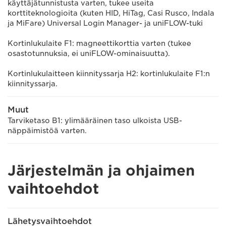
käyttäjätunnistusta varten, tukee useita
korttiteknologioita (kuten HID, HiTag, Casi Rusco, Indala
ja MiFare) Universal Login Manager- ja uniFLOW-tuki
Kortinlukulaite F1: magneettikorttia varten (tukee
osastotunnuksia, ei uniFLOW-ominaisuutta).
Kortinlukulaitteen kiinnityssarja H2: kortinlukulaite F1:n
kiinnityssarja.
Muut
Tarviketaso B1: ylimääräinen taso ulkoista USB-
näppäimistöä varten.
Järjestelmän ja ohjaimen
vaihtoehdot
Lähetysvaihtoehdot