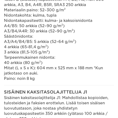
arkkia, A3, B4, A4R, B5R, SRA3 250 arkkia
Materiaalin paino: 52–300 g/m²
Nidontakohta: kulma, tupla
Nidontakapasiteetti: kulma- ja kaksoisnidonta
A4/B5: 50 arkkia (52–90 g/m²)
A3/B4/A4R: 30 arkkia (52–90 g/m²)
Säästönidonta:
A3/A4/B4/B5: 5 arkkia (52–64 g/m²)
4 arkkia (65-81,4 g/m²)
3 arkkia (81,5-105 g/m²)
Tarpeenmukainen nidonta:
40 arkkia (80 g/m²)
Mitat (L x S x K): 604 mm x 525 mm x 188 mm *Kun
jatkotaso on auki.
Paino: noin 8 kg
SISÄINEN KAKSITASOLAJITTELIJA J1
Sisäinen kaksitasolajittelija J1: Mahdollistaa kopioiden,
tulosteiden ja faksien erottelun. Lisää toisen sisäisen
luovutustason, joka nostaa yhdistetyn
luovutuskapasiteetin 350 arkkiin (ylätaso 100 arkkia /