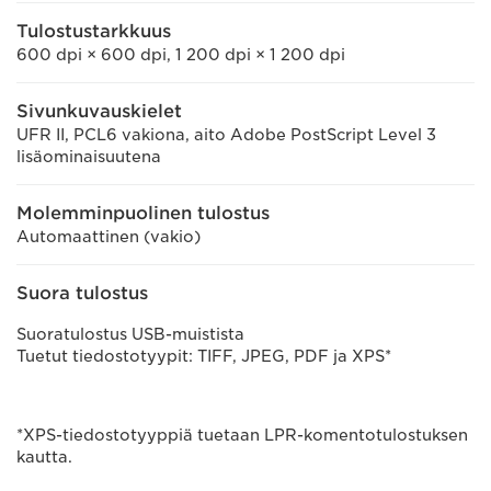
Tulostustarkkuus
600 dpi × 600 dpi, 1 200 dpi × 1 200 dpi
Sivunkuvauskielet
UFR II, PCL6 vakiona, aito Adobe PostScript Level 3
lisäominaisuutena
Molemminpuolinen tulostus
Automaattinen (vakio)
Suora tulostus
Suoratulostus USB-muistista
Tuetut tiedostotyypit: TIFF, JPEG, PDF ja XPS*
*XPS-tiedostotyyppiä tuetaan LPR-komentotulostuksen
kautta.