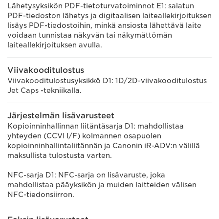
Lähetysyksikön PDF-tietoturvatoiminnot E1: salatun
PDF-tiedoston lähetys ja digitaalisen laiteallekirjoituksen
lisäys PDF-tiedostoihin, minkä ansiosta lähettävä laite
voidaan tunnistaa näkyvän tai näkymättömän
laiteallekirjoituksen avulla.
Viivakooditulostus
Viivakooditulostusyksikkö D1: 1D/2D-viivakooditulostus
Jet Caps -tekniikalla.
Järjestelmän lisävarusteet
Kopioinninhallinnan liitäntäsarja D1: mahdollistaa
yhteyden (CCVI I/F) kolmannen osapuolen
kopioinninhallintaliitännän ja Canonin iR-ADV:n välillä
maksullista tulostusta varten.
NFC-sarja D1: NFC-sarja on lisävaruste, joka
mahdollistaa pääyksikön ja muiden laitteiden välisen
NFC-tiedonsiirron.