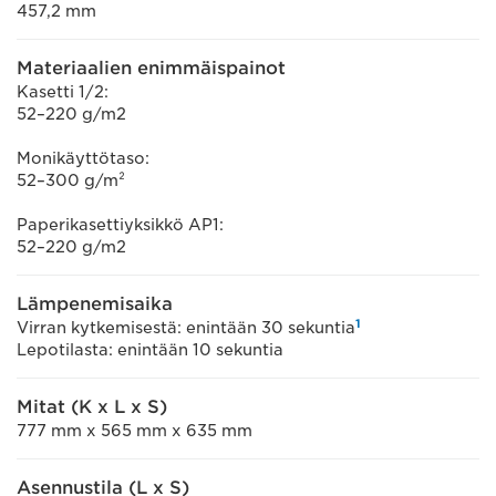
457,2 mm
Materiaalien enimmäispainot
Kasetti 1/2:
52–220 g/m2
Monikäyttötaso:
52–300 g/m²
Paperikasettiyksikkö AP1:
52–220 g/m2
Lämpenemisaika
1
Virran kytkemisestä: enintään 30 sekuntia
Lepotilasta: enintään 10 sekuntia
Mitat (K x L x S)
777 mm x 565 mm x 635 mm
Asennustila (L x S)