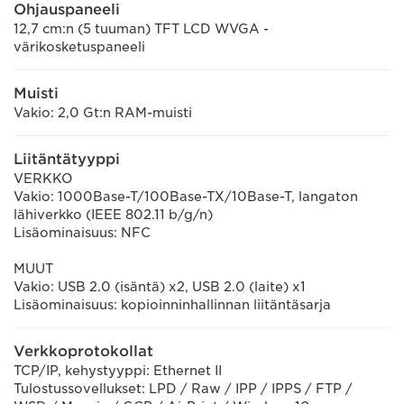
Ohjauspaneeli
12,7 cm:n (5 tuuman) TFT LCD WVGA -
värikosketuspaneeli
Muisti
Vakio: 2,0 Gt:n RAM-muisti
Liitäntätyyppi
VERKKO
Vakio: 1000Base-T/100Base-TX/10Base-T, langaton
lähiverkko (IEEE 802.11 b/g/n)
Lisäominaisuus: NFC
MUUT
Vakio: USB 2.0 (isäntä) x2, USB 2.0 (laite) x1
Lisäominaisuus: kopioinninhallinnan liitäntäsarja
Verkkoprotokollat
TCP/IP, kehystyyppi: Ethernet II
Tulostussovellukset: LPD / Raw / IPP / IPPS / FTP /