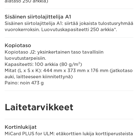
alataso 250 arkkia)
Sisäinen siirtolajittelija A1
Sisäinen siirtolajittelija A1: siirtää jokaista tulostusryhmää
vuorokerroksin. Luovutuskapasiteetti 250 arkkia*.
Kopiotaso
Kopiotaso J2: yksinkertainen taso tavallisiin
luovutustarpeisiin.
Kapasiteetti: 100 arkkia (80 g/m²)
Mitat (L x S x K): 444 mm x 373 mm x 176 mm (jatkotaso
auki, laitteeseen kiinnitettynä)
Paino: noin 473 g
Laitetarvikkeet
Kortinlukijat
MiCard PLUS for ULM: etäkorttien lukija korttiperusteista