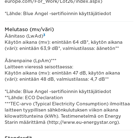
europe.com/For_Work/Lot26/index.aspx)
*Lähde: Blue Angel -sertifioinnin käyttäjätiedot
Melutaso (mv/väri)
3
Äänitaso (LwAd)
Käytön aikana (mv): enintään 64 dB*, käytön aikana
(väri): enintään 63,9 dB*, valmiustilassa: äänetön**
Äänenpaine (LpAm)***
Laitteen vieressä seisottaessa:
Käytön aikana (mv): enintään 47 dB, käytön aikana
(väri): enintään 48 dB, valmiustilassa: 4,7 dB**
*Lähde: Blue Angel -sertifioinnin käyttäjätiedot
**Lähde: ECO Declaration
***TEC-arvo (Typical Electricity Consumption) ilmoittaa
laitteen tyypillisen sähkönkulutuksen viikon aikana
kilowattitunteina (kWh). Testimenetelmä on Energy
Starin määrittämä (http://www.eu-energystar.org).