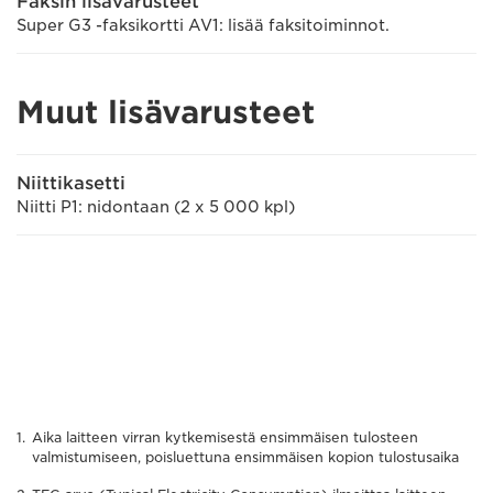
Faksin lisävarusteet
Super G3 -faksikortti AV1: lisää faksitoiminnot.
Muut lisävarusteet
Niittikasetti
Niitti P1: nidontaan (2 x 5 000 kpl)
Aika laitteen virran kytkemisestä ensimmäisen tulosteen
valmistumiseen, poisluettuna ensimmäisen kopion tulostusaika