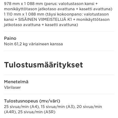
978 mm x 1 088 mm (perus: valotustason kansi +
monikäyttötason jatkotaso avattuna + kasetti avattuna)
1 110 mm x 1 088 mm (täysi kokoonpano: valotustason
kansi + SISÄINEN VIIMEISTELIJÄ K1 + monikäyttötason
jatkotaso avattuna + kasetti avattuna)
Paino
Noin 61,2 kg väriaineen kanssa
Tulostusmääritykset
Menetelmä
Värilaser
Tulostusnopeus (mv/väri)
25 sivua/min (A4), 15 sivua/min (A3), 20 sivua/min
(A4R), 25 sivua/min (A5R)