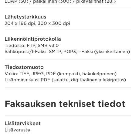
LDAP (50) / paikallinen (300) / pikavalinnat (281)
Lähetystarkkuus
204 x 196 dpi, 300 x 300 dpi
Liikennöintiprotokolla
Tiedosto: FTP, SMB v3.0
Sähköposti/I-Faksi: SMTP, POP3, I-Faksi (yksinkertainen)
Tiedostomuoto
Vakio: TIFF, JPEG, PDF (kompakti, hakukelpoinen)
Lisäominaisuus: PDF (salattu, digitaalinen allekirjoitus)
Faksauksen tekniset tiedot
Lisätarvikkeet
Lisävaruste