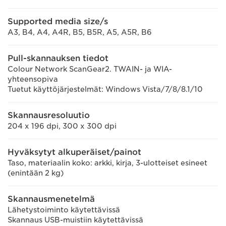
Supported media size/s
A3, B4, A4, A4R, B5, B5R, A5, A5R, B6
Pull-skannauksen tiedot
Colour Network ScanGear2. TWAIN- ja WIA-
yhteensopiva
Tuetut käyttöjärjestelmät: Windows Vista/7/8/8.1/10
Skannausresoluutio
204 x 196 dpi, 300 x 300 dpi
Hyväksytyt alkuperäiset/painot
Taso, materiaalin koko: arkki, kirja, 3-ulotteiset esineet
(enintään 2 kg)
Skannausmenetelmä
Lähetystoiminto käytettävissä
Skannaus USB-muistiin käytettävissä