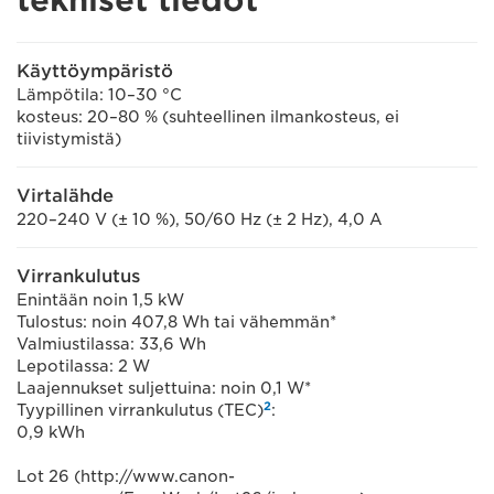
tekniset tiedot
Käyttöympäristö
Lämpötila: 10–30 °C
kosteus: 20–80 % (suhteellinen ilmankosteus, ei
tiivistymistä)
Virtalähde
220–240 V (± 10 %), 50/60 Hz (± 2 Hz), 4,0 A
Virrankulutus
Enintään noin 1,5 kW
Tulostus: noin 407,8 Wh tai vähemmän*
Valmiustilassa: 33,6 Wh
Lepotilassa: 2 W
Laajennukset suljettuina: noin 0,1 W*
2
Tyypillinen virrankulutus (TEC)
:
0,9 kWh
Lot 26 (http://www.canon-