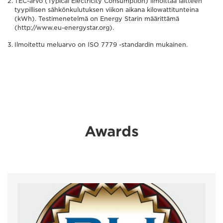
TEC-arvo (Typical Electricity Consumption) ilmoittaa laitteen
tyypillisen sähkönkulutuksen viikon aikana kilowattitunteina
(kWh). Testimenetelmä on Energy Starin määrittämä
(http://www.eu-energystar.org).
Ilmoitettu meluarvo on ISO 7779 -standardin mukainen.
Awards