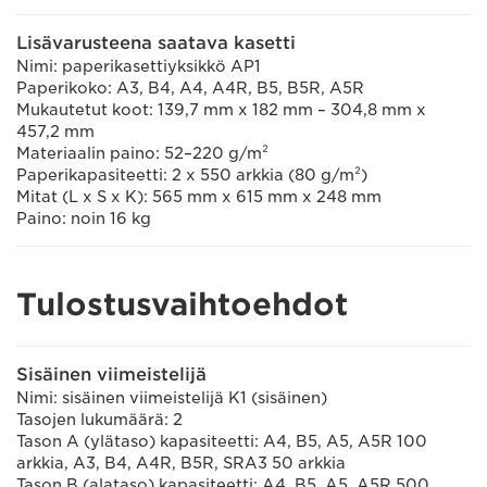
Lisävarusteena saatava kasetti
Nimi: paperikasettiyksikkö AP1
Paperikoko: A3, B4, A4, A4R, B5, B5R, A5R
Mukautetut koot: 139,7 mm x 182 mm – 304,8 mm x
457,2 mm
Materiaalin paino: 52–220 g/m²
Paperikapasiteetti: 2 x 550 arkkia (80 g/m²)
Mitat (L x S x K): 565 mm x 615 mm x 248 mm
Paino: noin 16 kg
Tulostusvaihtoehdot
Sisäinen viimeistelijä
Nimi: sisäinen viimeistelijä K1 (sisäinen)
Tasojen lukumäärä: 2
Tason A (ylätaso) kapasiteetti: A4, B5, A5, A5R 100
arkkia, A3, B4, A4R, B5R, SRA3 50 arkkia
Tason B (alataso) kapasiteetti: A4, B5, A5, A5R 500