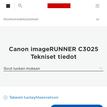
Canon Logo, back t
Monitoimiväritulostimet
Vaih
navig
Canon
Ratkaisut ja palvelut
Yritysratkaisut
Canon imageRUNNER C3025
Tekniset tiedot
Tulostimet ja faksit yrityksille
Monitoimitulostimet
Sivut luokan mukaan
Takaisin tuoteyhteenvetoon