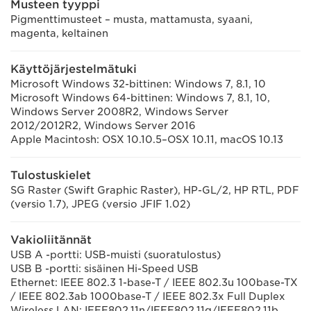
Musteen tyyppi
Pigmenttimusteet – musta, mattamusta, syaani,
magenta, keltainen
Käyttöjärjestelmätuki
Microsoft Windows 32-bittinen: Windows 7, 8.1, 10
Microsoft Windows 64-bittinen: Windows 7, 8.1, 10,
Windows Server 2008R2, Windows Server
2012/2012R2, Windows Server 2016
Apple Macintosh: OSX 10.10.5–OSX 10.11, macOS 10.13
Tulostuskielet
SG Raster (Swift Graphic Raster), HP-GL/2, HP RTL, PDF
(versio 1.7), JPEG (versio JFIF 1.02)
Vakioliitännät
USB A -portti: USB-muisti (suoratulostus)
USB B -portti: sisäinen Hi-Speed USB
Ethernet: IEEE 802.3 1-base-T / IEEE 802.3u 100base-TX
/ IEEE 802.3ab 1000base-T / IEEE 802.3x Full Duplex
Wireless LAN: IEEE802.11n/IEEE802.11g/IEEE802.11b