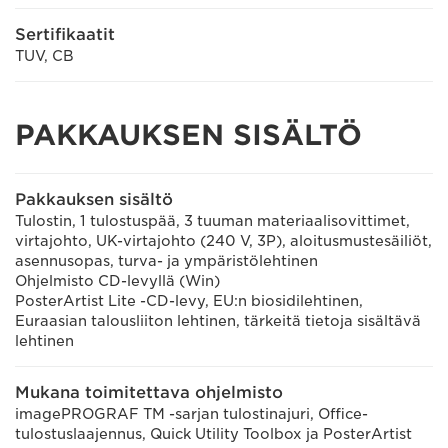
Sertifikaatit
TUV, CB
PAKKAUKSEN SISÄLTÖ
Pakkauksen sisältö
Tulostin, 1 tulostuspää, 3 tuuman materiaalisovittimet,
virtajohto, UK-virtajohto (240 V, 3P), aloitusmustesäiliöt,
asennusopas, turva- ja ympäristölehtinen
Ohjelmisto CD-levyllä (Win)
PosterArtist Lite -CD-levy, EU:n biosidilehtinen,
Euraasian talousliiton lehtinen, tärkeitä tietoja sisältävä
lehtinen
Mukana toimitettava ohjelmisto
imagePROGRAF TM -sarjan tulostinajuri, Office-
tulostuslaajennus, Quick Utility Toolbox ja PosterArtist