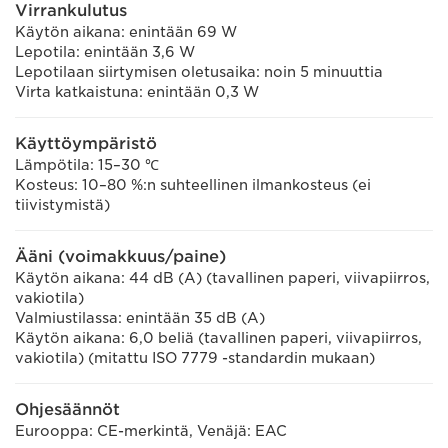
Virrankulutus
Käytön aikana: enintään 69 W
Lepotila: enintään 3,6 W
Lepotilaan siirtymisen oletusaika: noin 5 minuuttia
Virta katkaistuna: enintään 0,3 W
Käyttöympäristö
Lämpötila: 15–30 ℃
Kosteus: 10–80 %:n suhteellinen ilmankosteus (ei
tiivistymistä)
Ääni (voimakkuus/paine)
Käytön aikana: 44 dB (A) (tavallinen paperi, viivapiirros,
vakiotila)
Valmiustilassa: enintään 35 dB (A)
Käytön aikana: 6,0 beliä (tavallinen paperi, viivapiirros,
vakiotila) (mitattu ISO 7779 -standardin mukaan)
Ohjesäännöt
Eurooppa: CE-merkintä, Venäjä: EAC