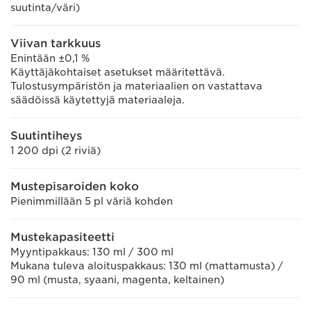
suutinta/väri)
Viivan tarkkuus
Enintään ±0,1 %
Käyttäjäkohtaiset asetukset määritettävä.
Tulostusympäristön ja materiaalien on vastattava
säädöissä käytettyjä materiaaleja.
Suutintiheys
1 200 dpi (2 riviä)
Mustepisaroiden koko
Pienimmillään 5 pl väriä kohden
Mustekapasiteetti
Myyntipakkaus: 130 ml / 300 ml
Mukana tuleva aloituspakkaus: 130 ml (mattamusta) /
90 ml (musta, syaani, magenta, keltainen)