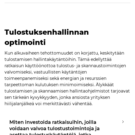
Tulostuksenhallinnan
optimointi
Kun alkuvaiheen tehottomuudet on korjattu, keskitytään
tulostamisen hallintakäytäntöihin. Tämä edellyttää
ratkaisun käyttöönottoa tulostus- ja skannaustoimintojen
valvomiseksi, vastuullisten käytäntöjen
toimeenpanemiseksi sekä energian ja resurssien
tarpeettoman kulutuksen minimoimiseksi. Älykkäät
tulostamisen ja skannaamisen hallintaohjelmistot tarjoavat
sen tärkeän kyvykkyyden, jonka ansiosta yrityksen
hiilijalanjälkeä voi merkittävästi vähentää.
Miten investoida ratkaisuihin, joilla
voidaan valvoa tulostustoimintoja ja
asettaa tulostuskäytäntöjä, jotka