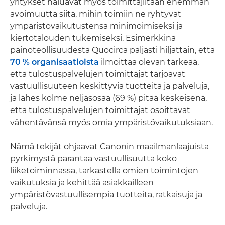
yritykset haluavat myös toimittajiltaan enemmän
avoimuutta siitä, mihin toimiin ne ryhtyvät
ympäristövaikutustensa minimoimiseksi ja
kiertotalouden tukemiseksi. Esimerkkinä
painoteollisuudesta Quocirca paljasti hiljattain, että
70 % organisaatioista
ilmoittaa olevan tärkeää,
että tulostuspalvelujen toimittajat tarjoavat
vastuullisuuteen keskittyviä tuotteita ja palveluja,
ja lähes kolme neljäsosaa (69 %) pitää keskeisenä,
että tulostuspalvelujen toimittajat osoittavat
vähentävänsä myös omia ympäristövaikutuksiaan.
Nämä tekijät ohjaavat Canonin maailmanlaajuista
pyrkimystä parantaa vastuullisuutta koko
liiketoiminnassa, tarkastella omien toimintojen
vaikutuksia ja kehittää asiakkailleen
ympäristövastuullisempia tuotteita, ratkaisuja ja
palveluja.