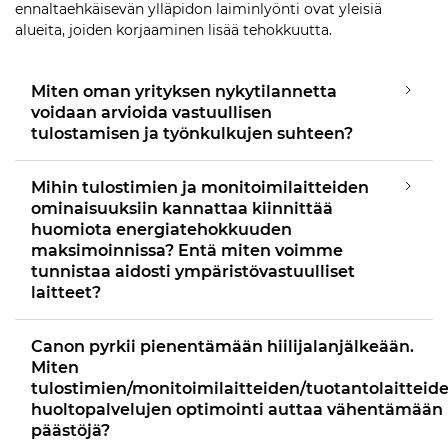
ennaltaehkäisevän ylläpidon laiminlyönti ovat yleisiä
alueita, joiden korjaaminen lisää tehokkuutta.
Miten oman yrityksen nykytilannetta
voidaan arvioida vastuullisen
tulostamisen ja työnkulkujen suhteen?
Mihin tulostimien ja monitoimilaitteiden
ominaisuuksiin kannattaa kiinnittää
huomiota energiatehokkuuden
maksimoinnissa? Entä miten voimme
tunnistaa aidosti ympäristövastuulliset
laitteet?
Canon pyrkii pienentämään hiilijalanjälkeään.
Miten
tulostimien/monitoimilaitteiden/tuotantolaitteid
huoltopalvelujen optimointi auttaa vähentämään
päästöjä?