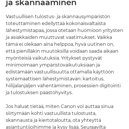
ja skannaaminen
Vastuullisen tulostus- ja skannausympäristön
toteuttaminen edellyttää kokonaisvaltaista
lähestymistapaa, jossa otetaan huomioon yritysten
ja asiakkaiden muuttuvat vaatimukset. Vaikka
tämä ei olekaan aina helppoa, hyvä uutinen on,
että pienilläkin muutoksilla voidaan saada aikaan
myönteisiä vaikutuksia. Yritykset pystyvät
minimoimaan ympäristövaikutuksiaan ja
edistämään vastuullisuutta ottamalla käyttöön
systemaattisen lähestymistavan: kartoitus,
hiilijalanjäljen vähentäminen, prosessien digitointi
ja tulostuksen päästöhyvitys.
Jos haluat tietää, miten Canon voi auttaa sinua
siirtymään kohti vastuullista tulostusta,
skannausta ja kiertotaloutta, ota yhteyttä
asiantuntijoihimme ja kysy lisää. Seuraavilta