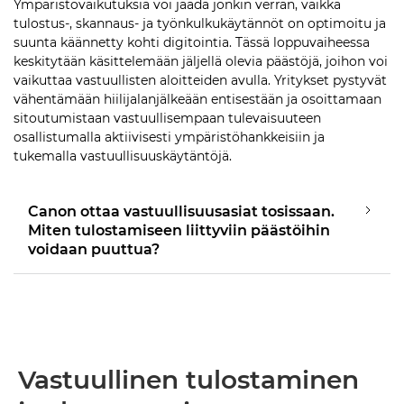
Ympäristövaikutuksia voi jäädä jonkin verran, vaikka
tulostus-, skannaus- ja työnkulkukäytännöt on optimoitu ja
suunta käännetty kohti digitointia. Tässä loppuvaiheessa
keskitytään käsittelemään jäljellä olevia päästöjä, joihon voi
vaikuttaa vastuullisten aloitteiden avulla. Yritykset pystyvät
vähentämään hiilijalanjälkeään entisestään ja osoittamaan
sitoutumistaan vastuullisempaan tulevaisuuteen
osallistumalla aktiivisesti ympäristöhankkeisiin ja
tukemalla vastuullisuuskäytäntöjä.
Canon ottaa vastuullisuusasiat tosissaan.
Miten tulostamiseen liittyviin päästöihin
voidaan puuttua?
Vastuullinen tulostaminen