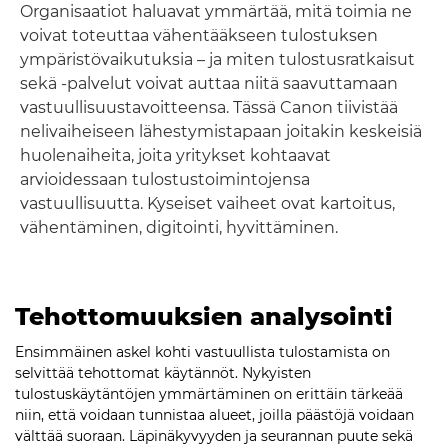
Organisaatiot haluavat ymmärtää, mitä toimia ne
voivat toteuttaa vähentääkseen tulostuksen
ympäristövaikutuksia – ja miten tulostusratkaisut
sekä -palvelut voivat auttaa niitä saavuttamaan
vastuullisuustavoitteensa. Tässä Canon tiivistää
nelivaiheiseen lähestymistapaan joitakin keskeisiä
huolenaiheita, joita yritykset kohtaavat
arvioidessaan tulostustoimintojensa
vastuullisuutta. Kyseiset vaiheet ovat kartoitus,
vähentäminen, digitointi, hyvittäminen.
Tehottomuuksien analysointi
Ensimmäinen askel kohti vastuullista tulostamista on
selvittää tehottomat käytännöt. Nykyisten
tulostuskäytäntöjen ymmärtäminen on erittäin tärkeää
niin, että voidaan tunnistaa alueet, joilla päästöjä voidaan
välttää suoraan. Läpinäkyvyyden ja seurannan puute sekä