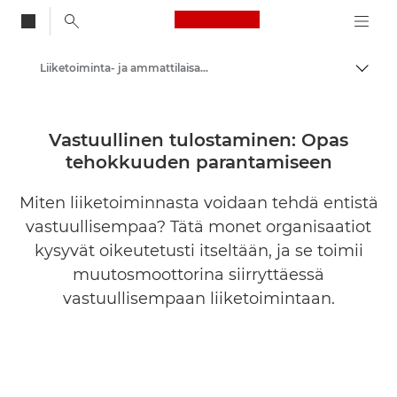
Canon Logo, back to
Liiketoiminta- ja ammattilaisartikkelit
Vaihd
Canon
Ratkaisut ja palvelut
Vastuullinen tulostaminen: Opas
tehokkuuden parantamiseen
Ajankohtaista
Miten liiketoiminnasta voidaan tehdä entistä
vastuullisempaa? Tätä monet organisaatiot
kysyvät oikeutetusti itseltään, ja se toimii
muutosmoottorina siirryttäessä
vastuullisempaan liiketoimintaan.