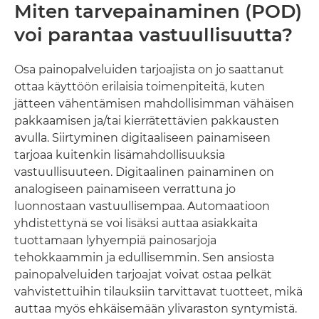
Miten tarvepainaminen (POD)
voi parantaa vastuullisuutta?
Osa painopalveluiden tarjoajista on jo saattanut
ottaa käyttöön erilaisia toimenpiteitä, kuten
jätteen vähentämisen mahdollisimman vähäisen
pakkaamisen ja/tai kierrätettävien pakkausten
avulla. Siirtyminen digitaaliseen painamiseen
tarjoaa kuitenkin lisämahdollisuuksia
vastuullisuuteen. Digitaalinen painaminen on
analogiseen painamiseen verrattuna jo
luonnostaan vastuullisempaa. Automaatioon
yhdistettynä se voi lisäksi auttaa asiakkaita
tuottamaan lyhyempiä painosarjoja
tehokkaammin ja edullisemmin. Sen ansiosta
painopalveluiden tarjoajat voivat ostaa pelkät
vahvistettuihin tilauksiin tarvittavat tuotteet, mikä
auttaa myös ehkäisemään ylivaraston syntymistä.