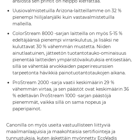
ansiosta sen printit on helppo kierrättää.
Uusiovalmistetuilla Arizona-laitteillamme on 32 %
pienempi hiilijalanjälki kuin vastavalmistetuilla
malleilla.
ColorStream 8000 -sarjan laitteilla on myös 5-15 %
edeltäjäänsä pienempi virrankulutus, ja lisäksi ne
kuluttavat 30 % vähemmän mustetta. Niiden
ainutlaatuinen, jätteetön tuotantotauko-ominaisuus
pienentää laitteiden ympäristövaikutuksia entisestään,
sillä se vähentää arvokkaiden paperiresurssien
tarpeetonta hävikkiä painotuotantotaukojen aikana.
ProStream 2000 -sarja vaatii keskimäärin 29 %
vähemmän virtaa, ja sen päästöt ovat keskimäärin 36
% edeltävän ProStream 1000 -sarjan päästöjä
pienemmät, vaikka sillä on sama nopeus ja
paperipainot.
Canonilla on myös useita vastuullisteen liittyviä
maailmanlaajuisia ja maakohtaisia sertifiointeja ja
tunnustuksia, kuten äskettäin myönnetty EcoVadis