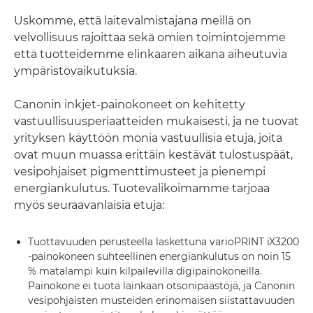
Uskomme, että laitevalmistajana meillä on
velvollisuus rajoittaa sekä omien toimintojemme
että tuotteidemme elinkaaren aikana aiheutuvia
ympäristövaikutuksia.
Canonin inkjet-painokoneet on kehitetty
vastuullisuusperiaatteiden mukaisesti, ja ne tuovat
yrityksen käyttöön monia vastuullisia etuja, joita
ovat muun muassa erittäin kestävät tulostuspäät,
vesipohjaiset pigmenttimusteet ja pienempi
energiankulutus. Tuotevalikoimamme tarjoaa
myös seuraavanlaisia etuja:
Tuottavuuden perusteella laskettuna varioPRINT iX3200
-painokoneen suhteellinen energiankulutus on noin 15
% matalampi kuin kilpailevilla digipainokoneilla.
Painokone ei tuota lainkaan otsonipäästöjä, ja Canonin
vesipohjaisten musteiden erinomaisen siistattavuuden