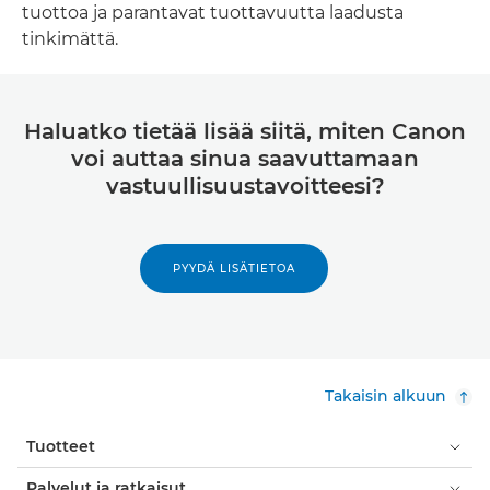
tuottoa ja parantavat tuottavuutta laadusta
tinkimättä.
Haluatko tietää lisää siitä, miten Canon
voi auttaa sinua saavuttamaan
vastuullisuustavoitteesi?
PYYDÄ LISÄTIETOA
Takaisin alkuun
Tuotteet
Palvelut ja ratkaisut