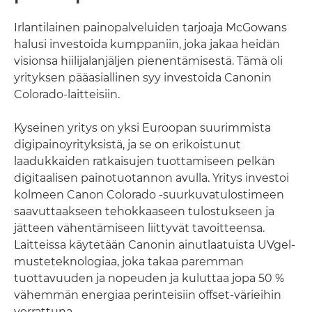
Irlantilainen painopalveluiden tarjoaja McGowans
halusi investoida kumppaniin, joka jakaa heidän
visionsa hiilijalanjäljen pienentämisestä. Tämä oli
yrityksen pääasiallinen syy investoida Canonin
Colorado-laitteisiin.
Kyseinen yritys on yksi Euroopan suurimmista
digipainoyrityksistä, ja se on erikoistunut
laadukkaiden ratkaisujen tuottamiseen pelkän
digitaalisen painotuotannon avulla. Yritys investoi
kolmeen Canon Colorado -suurkuvatulostimeen
saavuttaakseen tehokkaaseen tulostukseen ja
jätteen vähentämiseen liittyvät tavoitteensa.
Laitteissa käytetään Canonin ainutlaatuista UVgel-
musteteknologiaa, joka takaa paremman
tuottavuuden ja nopeuden ja kuluttaa jopa 50 %
vähemmän energiaa perinteisiin offset-värieihin
verrattuna.