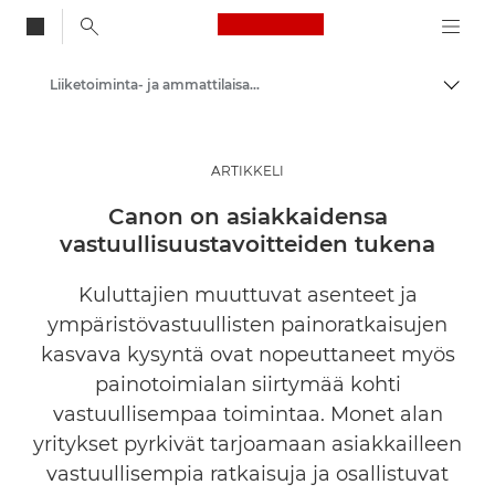
Canon Logo, back to
Liiketoiminta- ja ammattilaisartikkelit
Vaihd
Canon
Ratkaisut ja palvelut
ARTIKKELI
Ajankohtaista
Canon on asiakkaidensa
vastuullisuustavoitteiden tukena
Kuluttajien muuttuvat asenteet ja
ympäristövastuullisten painoratkaisujen
kasvava kysyntä ovat nopeuttaneet myös
painotoimialan siirtymää kohti
vastuullisempaa toimintaa. Monet alan
yritykset pyrkivät tarjoamaan asiakkailleen
vastuullisempia ratkaisuja ja osallistuvat