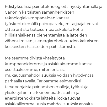
Edistyksellisiä painoteknologioita hyödyntämällä ja
Canonin kaltaisten samanhenkisten
teknologiakumppaneiden kanssa
työskentelemällä painopalvelujen tarjoajat voivat
ottaa entistä tietoisempia askeleita kohti
hiilijalanjälkensä pienentämistä ja jätteiden
vähentämisen ja energiatehokkuuden kaltaisten
keskeisten haasteiden päihittämistä.
Me teemme tiivistä yhteistyötä
kumppaneidemme ja asiakkaidemme kanssa
osoittaaksemme, miten erilaisia
mukautusmahdollisuuksia voidaan hyödyntää
parhaalla tavalla. Tarjoamme esimerkiksi
tarvepohjaisia painamisen malleja, työkaluja
yksilöityihin markkinointiratkaisuihin ja
energiatehokkaita laitteita, jotka tuovat
asiakkaillemme uusia mahdollisuuksia ansaita