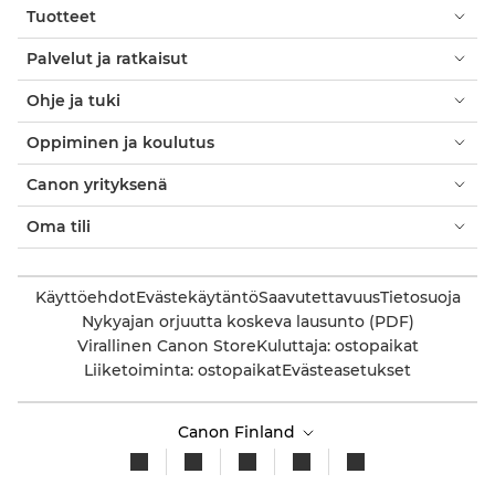
Tuotteet
Palvelut ja ratkaisut
Ohje ja tuki
Oppiminen ja koulutus
Canon yrityksenä
Oma tili
Käyttöehdot
Evästekäytäntö
Saavutettavuus
Tietosuoja
Nykyajan orjuutta koskeva lausunto (PDF)
Virallinen Canon Store
Kuluttaja: ostopaikat
Liiketoiminta: ostopaikat
Evästeasetukset
Canon Finland