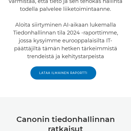
varmistaa, että tieto ja sen tehokas hallinta
todella palvelee liiketoimintaanne.
Aloita siirtyminen AI-aikaan lukemalla
Tiedonhallinnan tila 2024 -raporttimme,
jossa kysyimme eurooppalaisilta IT-
päättäjiltä tämän hetken tärkeimmistä
trendeistä ja kehitystarpeista
LATAA ILMAINEN RAPORTTI
Canonin tiedonhallinnan
ratkaisut