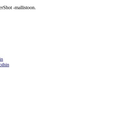
erShot -mallistoon.
in
oihin