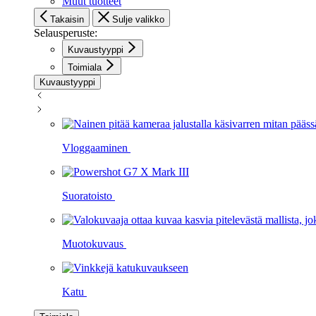
Muut tuotteet
Takaisin
Sulje valikko
Selausperuste:
Kuvaustyyppi
Toimiala
Kuvaustyyppi
Vloggaaminen
Suoratoisto
Muotokuvaus
Katu