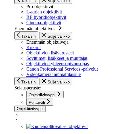
Takaisin
Sulje valikko
Pro-objektiivit
L-sarjan objektiivit
RF-hybridiobjektiivit
Cinema-objektiivit
Enemmän objektiiveja
Takaisin
Sulje valikko
Enemmän objektiiveja
Kiikarit
Objektiivien lisävarusteet
Sovittimet, lisäkkeet ja muuttajat
Objektiivien yhteensopivuusopas
Canon Professional Services -palvelut
Videokamerat ammattilaisille
Takaisin
Sulje valikko
Selausperuste:
Objektiivityyppi
Polttoväli
Objektiivityyppi