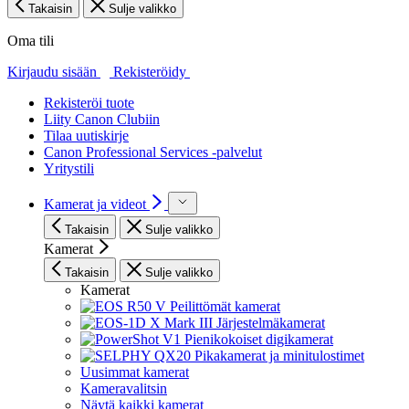
Takaisin
Sulje valikko
Oma tili
Kirjaudu sisään
Rekisteröidy
Rekisteröi tuote
Liity Canon Clubiin
Tilaa uutiskirje
Canon Professional Services -palvelut
Yritystili
Kamerat ja videot
Takaisin
Sulje valikko
Kamerat
Takaisin
Sulje valikko
Kamerat
Peilittömät kamerat
Järjestelmäkamerat
Pienikokoiset digikamerat
Pikakamerat ja minitulostimet
Uusimmat kamerat
Kameravalitsin
Näytä kaikki kamerat