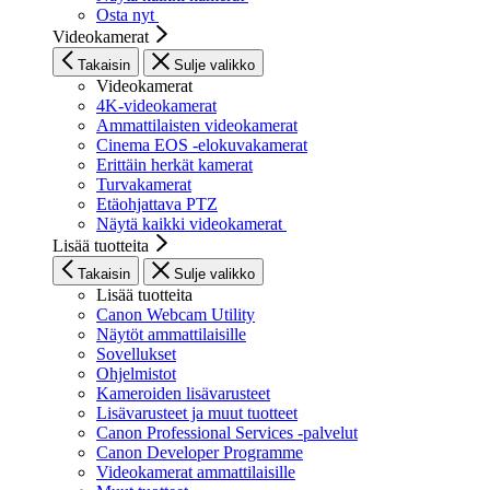
Osta nyt
Videokamerat
Takaisin
Sulje valikko
Videokamerat
4K-videokamerat
Ammattilaisten videokamerat
Cinema EOS -elokuvakamerat
Erittäin herkät kamerat
Turvakamerat
Etäohjattava PTZ
Näytä kaikki videokamerat
Lisää tuotteita
Takaisin
Sulje valikko
Lisää tuotteita
Canon Webcam Utility
Näytöt ammattilaisille
Sovellukset
Ohjelmistot
Kameroiden lisävarusteet
Lisävarusteet ja muut tuotteet
Canon Professional Services -palvelut
Canon Developer Programme
Videokamerat ammattilaisille