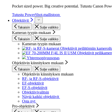
Pocket sized power. Big creative potential. Tutustu Canon Pow
Tutustu PowerShot-mallistoon
Objektiivit
Takaisin
Sulje valikko
Kameran tyypin mukaan
Takaisin
Sulje valikko
Kameran tyypin mukaan
Objektiivit peilittömiin kameroih
Objektiivit peilikamer
Yhteensopivuusopas
Objektiivin kiinnityksen mukaan
Takaisin
Sulje valikko
Objektiivin kiinnityksen mukaan
RF- ja RF-S-objektiivit
EF-objektiivit
EF-S-objektiivit
Objektiivivalitsin
Näytä kaikki objektiivit
Osta nyt
Pro-objektiivit