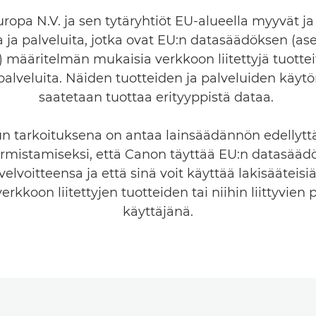
opa N.V. ja sen tytäryhtiöt EU-alueella myyvät ja
a ja palveluita, jotka ovat EU:n datasäädöksen (as
 määritelmän mukaisia verkkoon liitettyjä tuotteit
ä palveluita. Näiden tuotteiden ja palveluiden käyt
saatetaan tuottaa erityyppistä dataa.
n tarkoituksena on antaa lainsäädännön edellytt
rmistamiseksi, että Canon täyttää EU:n datasää
elvoitteensa ja että sinä voit käyttää lakisääteisi
verkkoon liitettyjen tuotteiden tai niihin liittyvien
käyttäjänä.