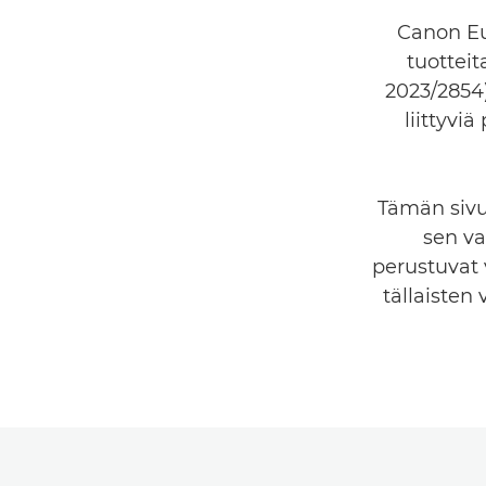
Canon Eur
tuotteit
2023/2854)
liittyvi
Tämän sivu
sen va
perustuvat v
tällaisten 