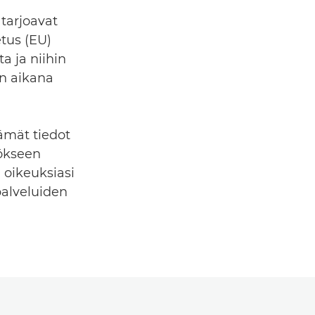
 tarjoavat
etus (EU)
a ja niihin
ön aikana
ämät tiedot
dökseen
ä oikeuksiasi
 palveluiden