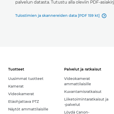
palvelun datasta. Tutustu alla oleviin PDF-asiakirj
Tulostimien ja skannereiden data [PDF 159 kt]

Tuotteet
Palvelut ja ratkaisut
Uusimmat tuotteet
Videokamerat
ammattilaisille
Kamerat
Kuvantamisratkaisut
Videokamerat
Liiketoimintaratkaisut ja
Etäohjattava PTZ
-palvelut
Näytöt ammattilaisille
Löydä Canon-