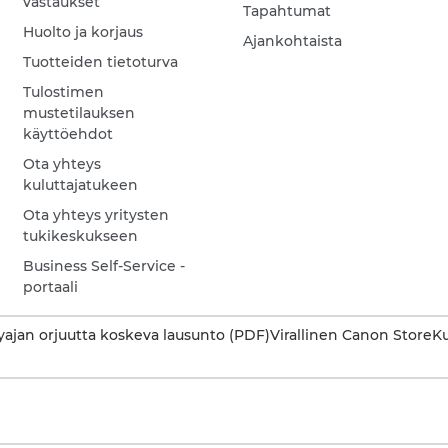
vastaukset
Tapahtumat
Huolto ja korjaus
Ajankohtaista
Tuotteiden tietoturva
Tulostimen
mustetilauksen
käyttöehdot
Ota yhteys
kuluttajatukeen
Ota yhteys yritysten
tukikeskukseen
Business Self-Service -
portaali
ajan orjuutta koskeva lausunto (PDF)
Virallinen Canon Store
Ku