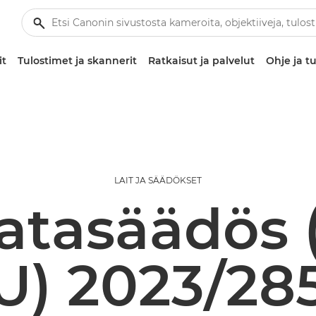
it
Tulostimet ja skannerit
Ratkaisut ja palvelut
Ohje ja tu
LAIT JA SÄÄDÖKSET
atasäädös 
U) 2023/28