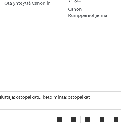
Yritystili
Ota yhteyttä Canoniin
Canon
Kumppaniohjelma
luttaja: ostopaikat
Liiketoiminta: ostopaikat