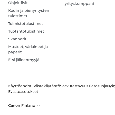
Objektiivit
yrityskumppani
Kodin ja pienyritysten
tulostimet
Toimistotulostimet
Tuotantotulostimet
Skannerit
Musteet, väriaineet ja
paperit
Etsi jälleenmyyjä
Käyttöehdot
Evästekäytäntö
Saavutettavuus
Tietosuoja
Nyky
Evästeasetukset
Canon Finland