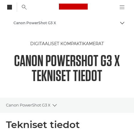
Canon Logo, back to
Canon PowerShot G3 X
Vaihd
Canon
DIGITAALISET KOMPAKTIKAMERAT
CANON POWERSHOT G3 X
TEKNISET TIEDOT
Canon PowerShot G3 X
Toggle breadcrumbs
Yleiskuvaus
Tekniset tiedot