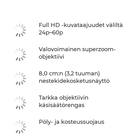
Tekniset tiedot
Full HD -kuvataajuudet väliltä
24p–60p
Valovoimainen superzoom-
objektiivi
8,0 cm:n (3,2 tuuman)
nestekidekosketusnäyttö
Tarkka objektiivin
käsisäätörengas
Pöly- ja kosteussuojaus