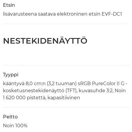
Etsin
lisävarusteena saatava elektroninen etsin EVF-DC1
NESTEKIDENÄYTTÖ
Tyyppi
kääntyvä 8,0 cm:n (3,2 tuuman) sRGB PureColor II G -
kosketusnestekidenäyttö (TFT), kuvasuhde 3:2, Noin
1 620 000 pistettä, kapasitiivinen
Peitto
Noin 100%