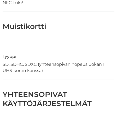
NFC-tuki¹
Muistikortti
Tyyppi
SD, SDHC, SDXC (yhteensopivan nopeusluokan 1
UHS-kortin kanssa)
YHTEENSOPIVAT
KÄYTTÖJÄRJESTELMÄT