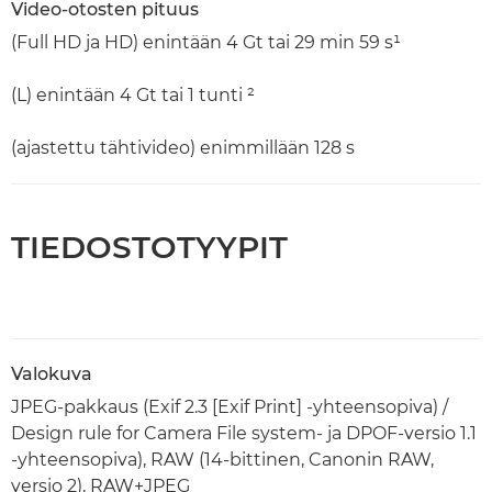
Video-otosten pituus
(Full HD ja HD) enintään 4 Gt tai 29 min 59 s¹
(L) enintään 4 Gt tai 1 tunti ²
(ajastettu tähtivideo) enimmillään 128 s
TIEDOSTOTYYPIT
Valokuva
JPEG-pakkaus (Exif 2.3 [Exif Print] -yhteensopiva) /
Design rule for Camera File system- ja DPOF-versio 1.1
-yhteensopiva), RAW (14-bittinen, Canonin RAW,
versio 2), RAW+JPEG