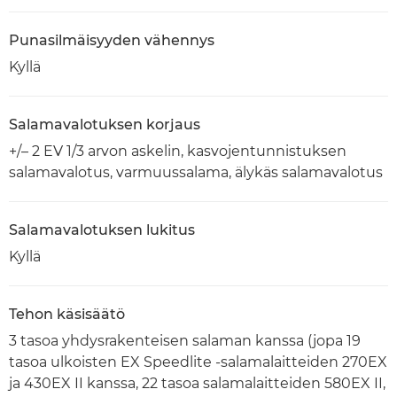
Punasilmäisyyden vähennys
Kyllä
Salamavalotuksen korjaus
+/– 2 EV 1/3 arvon askelin, kasvojentunnistuksen
salamavalotus, varmuussalama, älykäs salamavalotus
Salamavalotuksen lukitus
Kyllä
Tehon käsisäätö
3 tasoa yhdysrakenteisen salaman kanssa (jopa 19
tasoa ulkoisten EX Speedlite -salamalaitteiden 270EX
ja 430EX II kanssa, 22 tasoa salamalaitteiden 580EX II,