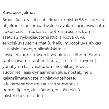
Kuvausohjelmat
Smart Auto -valotusohjelma (tunnistaa 58 näkymää),
ohjelmoitu automaattivalotus, valotusajan esivalinta,
aukon esivalinta, käsisäädöt, oma asetus 1, oma
asetus 2, hybridiautomaattitila, luova kuva,
erikoiskuvausohjelmat (urheilu, muotokuva, älykäs
laukaisin, [hymyn, silmäniskun ja
kasvojentunnistuksen itselaukaisu], tähdet [öinen
tähtimaisema, tähtien liike, ajastettu tähtivideo],
yönäkymä käsivaralta, lumi, ilotulitus), luovat
suotimet (laaja dynaaminen alue, nostalginen,
kalansilmätehoste, miniatyyritehoste,
lelukameratehoste, taustan sumennus,
pehmeäpiirto, yksivärinen, erittäin elävä,
julistetehoste), video