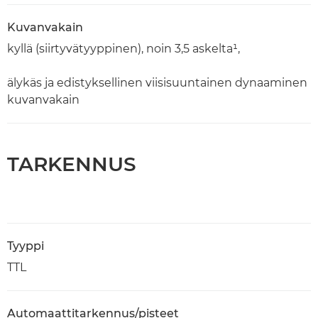
Kuvanvakain
kyllä (siirtyvätyyppinen), noin 3,5 askelta¹,
älykäs ja edistyksellinen viisisuuntainen dynaaminen
kuvanvakain
TARKENNUS
Tyyppi
TTL
Automaattitarkennus/pisteet