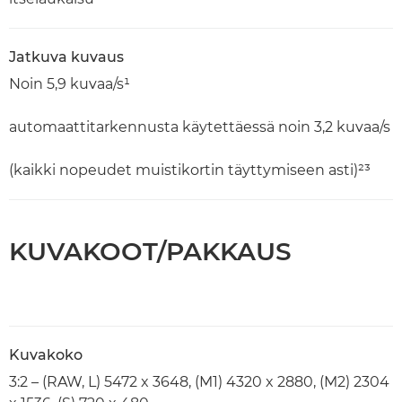
Jatkuva kuvaus
Noin 5,9 kuvaa/s¹
automaattitarkennusta käytettäessä noin 3,2 kuvaa/s
(kaikki nopeudet muistikortin täyttymiseen asti)²³
KUVAKOOT/PAKKAUS
Kuvakoko
3:2 – (RAW, L) 5472 x 3648, (M1) 4320 x 2880, (M2) 2304