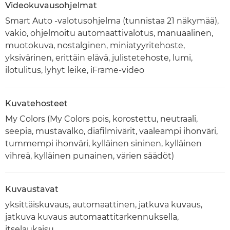
Videokuvausohjelmat
Smart Auto -valotusohjelma (tunnistaa 21 näkymää),
vakio, ohjelmoitu automaattivalotus, manuaalinen,
muotokuva, nostalginen, miniatyyritehoste,
yksivärinen, erittäin elävä, julistetehoste, lumi,
ilotulitus, lyhyt leike, iFrame-video
Kuvatehosteet
My Colors (My Colors pois, korostettu, neutraali,
seepia, mustavalko, diafilmivärit, vaaleampi ihonväri,
tummempi ihonväri, kylläinen sininen, kylläinen
vihreä, kylläinen punainen, värien säädöt)
Kuvaustavat
yksittäiskuvaus, automaattinen, jatkuva kuvaus,
jatkuva kuvaus automaattitarkennuksella,
itselaukaisu