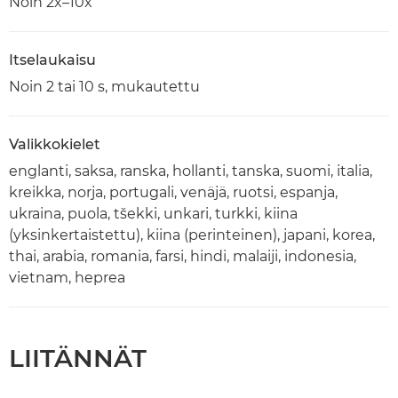
Noin 2x–10x
Itselaukaisu
Noin 2 tai 10 s, mukautettu
Valikkokielet
englanti, saksa, ranska, hollanti, tanska, suomi, italia,
kreikka, norja, portugali, venäjä, ruotsi, espanja,
ukraina, puola, tšekki, unkari, turkki, kiina
(yksinkertaistettu), kiina (perinteinen), japani, korea,
thai, arabia, romania, farsi, hindi, malaiji, indonesia,
vietnam, heprea
LIITÄNNÄT