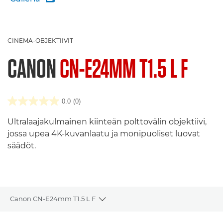
CINEMA-OBJEKTIIVIT
CANON
CN-E24MM T1.5 L F
0.0
(0)
Ultralaajakulmainen kiinteän polttovälin objektiivi,
jossa upea 4K-kuvanlaatu ja monipuoliset luovat
säädöt.
Canon CN-E24mm T1.5 L F
Toggle breadcrumbs