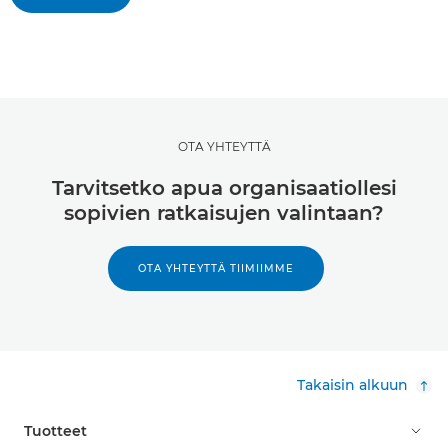
OTA YHTEYTTÄ
Tarvitsetko apua organisaatiollesi
sopivien ratkaisujen valintaan?
OTA YHTEYTTÄ TIIMIIMME
Takaisin alkuun
Tuotteet