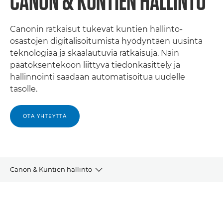
CANON & KUNTIEN HALLINTO
Canonin ratkaisut tukevat kuntien hallinto-
osastojen digitalisoitumista hyödyntäen uusinta
teknologiaa ja skaalautuvia ratkaisuja. Näin
päätöksentekoon liittyvä tiedonkäsittely ja
hallinnointi saadaan automatisoitua uudelle
tasolle.
OTA YHTEYTTÄ
Canon & Kuntien hallinto
OTA YHTEYTTÄ
TULOSTUSPALVELUJEN HANKINTAOPAS