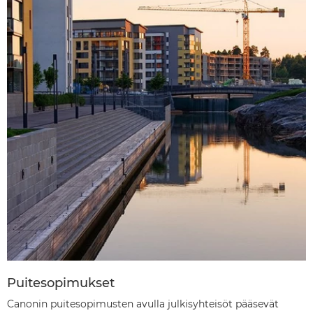
Puitesopimukset
Canonin puitesopimusten avulla julkisyhteisöt pääsevät