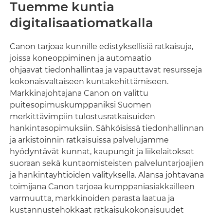
Tuemme kuntia
digitalisaatiomatkalla
SOPIMUSHALLINNAN TILA JULKISHALLINNOSSA
Canon tarjoaa kunnille edistyksellisiä ratkaisuja,
joissa koneoppiminen ja automaatio
ohjaavat tiedonhallintaa ja vapauttavat resursseja
kokonaisvaltaiseen kuntakehittämiseen.
Markkinajohtajana Canon on valittu
puitesopimuskumppaniksi Suomen
merkittävimpiin tulostusratkaisuiden
hankintasopimuksiin. Sähköisissä tiedonhallinnan
ja arkistoinnin ratkaisuissa palvelujamme
hyödyntävät kunnat, kaupungit ja liikelaitokset
suoraan sekä kuntaomisteisten palveluntarjoajien
ja hankintayhtiöiden välityksellä. Alansa johtavana
toimijana Canon tarjoaa kumppaniasiakkailleen
varmuutta, markkinoiden parasta laatua ja
kustannustehokkaat ratkaisukokonaisuudet