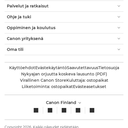
Palvelut ja ratkaisut
Ohje ja tuki
Oppiminen ja koulutus
Canon yrityksenä
Oma tili
Käyttöehdot
Evästekäytäntö
Saavutettavuus
Tietosuoja
Nykyajan orjuutta koskeva lausunto (PDF)
Virallinen Canon Store
Kuluttaja: ostopaikat
Liiketoiminta: ostopaikat
Evästeasetukset
Canon Finland
Copyright 2026. Kaikki oikeudet pidätetään.