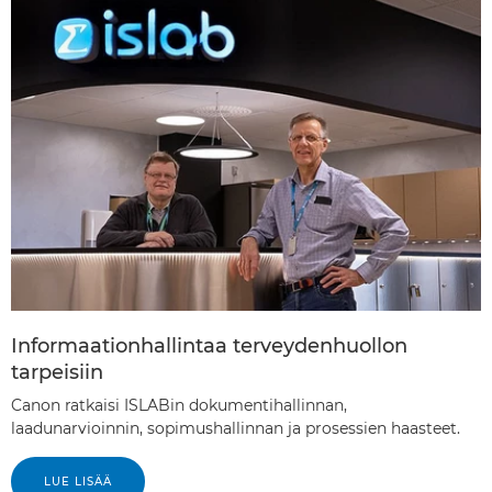
Informaationhallintaa terveydenhuollon
tarpeisiin
Canon ratkaisi ISLABin dokumentihallinnan,
laadunarvioinnin, sopimushallinnan ja prosessien haasteet.
LUE LISÄÄ