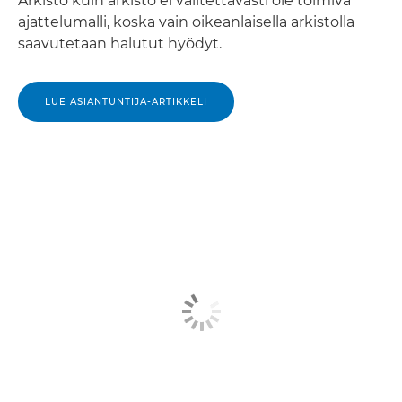
Arkisto kuin arkisto ei valitettavasti ole toimiva
ajattelumalli, koska vain oikeanlaisella arkistolla
saavutetaan halutut hyödyt.
LUE ASIANTUNTIJA-ARTIKKELI