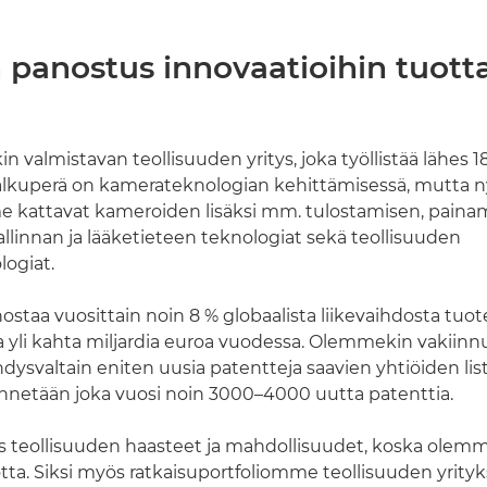
 panostus innovaatioihin tuott
n valmistavan teollisuuden yritys, joka työllistää lähes 
lkuperä on kamerateknologian kehittämisessä, mutta n
 kattavat kameroiden lisäksi mm. tulostamisen, paina
llinnan ja lääketieteen teknologiat sekä teollisuuden
ogiat.
taa vuosittain noin 8 % globaalista liikevaihdosta tuo
a yli kahta miljardia euroa vuodessa. Olemmekin vakiin
valtain eniten uusia patentteja saavien yhtiöiden listal
nnetään joka vuosi noin 3000–4000 uutta patenttia.
 teollisuuden haasteet ja mahdollisuudet, koska olem
uotta. Siksi myös ratkaisuportfoliomme teollisuuden yrityk