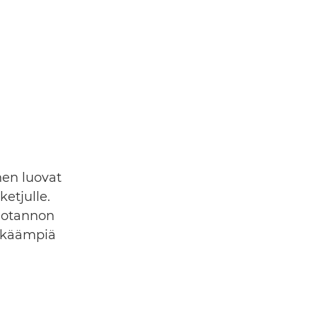
nen luovat
etjulle.
uotannon
ykkäämpiä