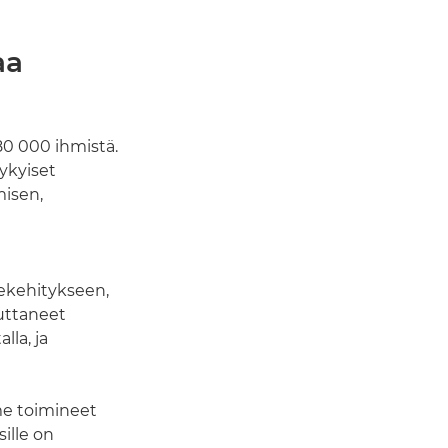
aa
180 000 ihmistä.
ykyiset
misen,
tekehitykseen,
nuttaneet
la, ja
me toimineet
sille on