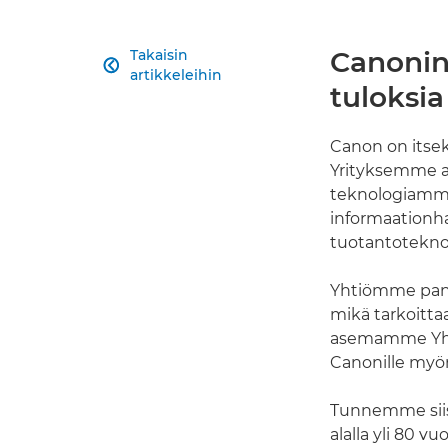
Canonin
Takaisin

artikkeleihin
tuloksia
Canon on itseki
Yrityksemme a
teknologiamme
informaationha
tuotantoteknol
Yhtiömme panos
mikä tarkoitta
asemamme Yhdys
Canonille myö
Tunnemme siis
alalla yli 80 v