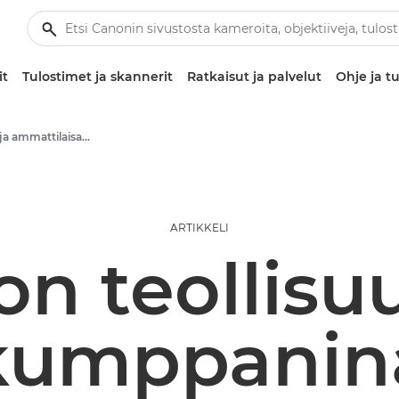
it
Tulostimet ja skannerit
Ratkaisut ja palvelut
Ohje ja tu
Liiketoiminta- ja ammattilaisartikkelit
ARTIKKELI
on teollisu
kumppanin