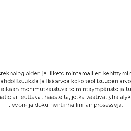
teknologioiden ja liiketoimintamallien kehittymi
ahdollisuuksia ja lisäarvoa koko teollisuuden arvok
aikaan monimutkaistuva toimintaympäristö ja t
saatio aiheuttavat haasteita, jotka vaativat yhä äl
tiedon- ja dokumentinhallinnan prosesseja.