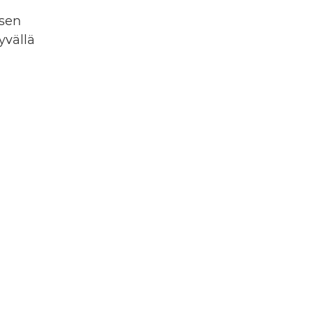
isen
yvällä