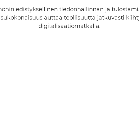
onin edistyksellinen tiedonhallinnan ja tulostam
isukokonaisuus auttaa teollisuutta jatkuvasti kiiht
digitalisaatiomatkalla.