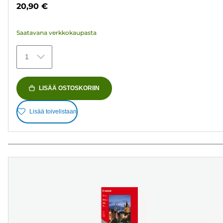
tähteä.
20,90 €
73
arvostelua
Saatavana verkkokaupasta
1
LISÄÄ OSTOSKORIIN
Lisää toivelistaan