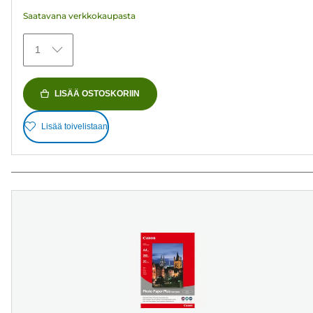
arvostelua
Saatavana verkkokaupasta
1
LISÄÄ OSTOSKORIIN
Lisää toivelistaan