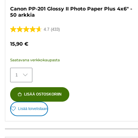
Canon PP-201 Glossy II Photo Paper Plus 4x6" -
50 arkkia
4.7
(433)
4.7/5
tähteä.
15,90 €
433
arvostelua
Saatavana verkkokaupasta
1
LISÄÄ OSTOSKORIIN
Lisää toivelistaan