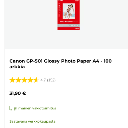
Canon GP-501 Glossy Photo Paper A4 - 100
arkkia
4.7
(152)
4.7/5
tähteä.
31,90 €
152
arvostelua
Ilmainen vakiotoimitus
Saatavana verkkokaupasta