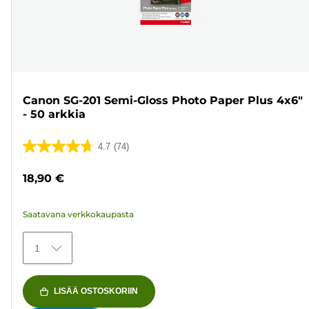
Canon SG-201 Semi-Gloss Photo Paper Plus 4x6"
- 50 arkkia
4.7
(74)
4.7/5
tähteä.
18,90 €
74
arvostelua
Saatavana verkkokaupasta
1
LISÄÄ OSTOSKORIIN