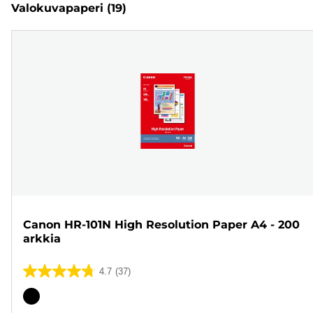
Valokuvapaperi
(19)
Canon HR-101N High Resolution Paper A4 - 200
arkkia
4.7
(37)
4.7/5
tähteä.
Värikasetti
37