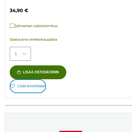
arvostelua
34,90 €
Ilmainen vakiotoimitus
Saatavana verkkokaupasta
1
LISÄÄ OSTOSKORIIN
Lisää toivelistaan