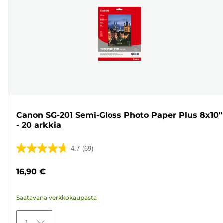
Canon SG-201 Semi-Gloss Photo Paper Plus 8x10"
- 20 arkkia
4.7
(69)
4.7/5
tähteä.
16,90 €
69
arvostelua
Saatavana verkkokaupasta
1