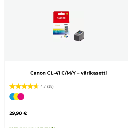
Canon CL-41 C/M/Y – värikasetti
4.7
(19)
4.7/5
tähteä.
Värikasetti
19
arvostelua
29,90 €