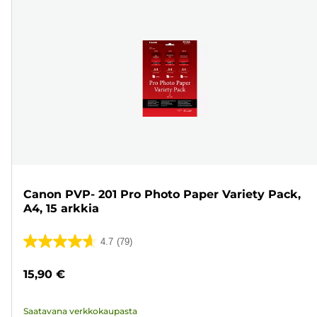
Canon PVP- 201 Pro Photo Paper Variety Pack,
A4, 15 arkkia
4.7
(79)
4.7/5
tähteä.
15,90 €
79
arvostelua
Saatavana verkkokaupasta