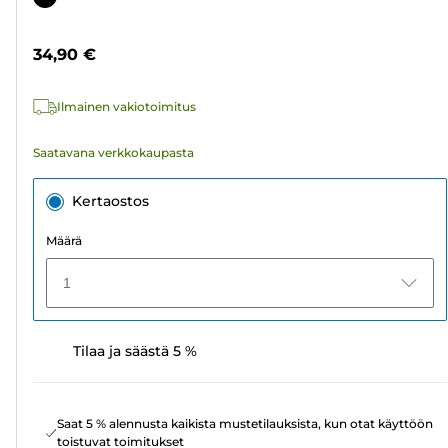
2
arvostelua
34,90 €
Ilmainen vakiotoimitus
Saatavana verkkokaupasta
Kertaostos
Määrä
1
Tilaa ja säästä 5 %
Saat 5 % alennusta kaikista mustetilauksista, kun otat käyttöön
toistuvat toimitukset