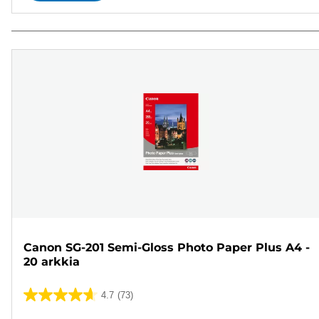
Canon SG-201 Semi-Gloss Photo Paper Plus A4 -
20 arkkia
4.7
(73)
4.7/5