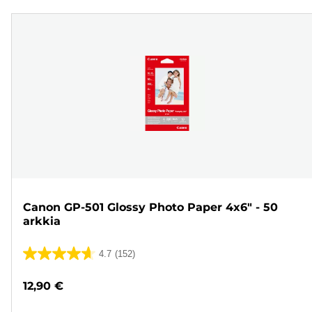
Canon GP-501 Glossy Photo Paper 4x6" - 50
arkkia
4.7
(152)
4.7/5
tähteä.
12,90 €
152
arvostelua