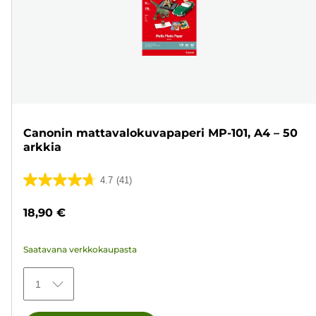
Canonin mattavalokuvapaperi MP-101, A4 – 50
arkkia
4.7
(41)
4.7/5
tähteä.
18,90 €
41
arvostelua
Saatavana verkkokaupasta
1