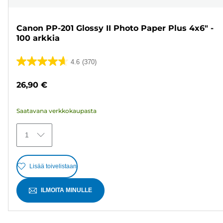
Canon PP-201 Glossy II Photo Paper Plus 4x6" -
100 arkkia
4.6
(370)
4.6/5
tähteä.
26,90 €
370
arvostelua
Saatavana verkkokaupasta
1
Lisää toivelistaan
ILMOITA MINULLE