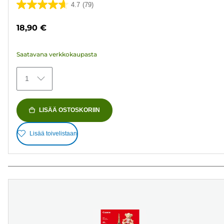
4.7
(79)
4.7/5
tähteä.
18,90 €
79
arvostelua
Saatavana verkkokaupasta
1
LISÄÄ OSTOSKORIIN
Lisää toivelistaan