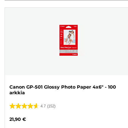
Canon GP-501 Glossy Photo Paper 4x6" - 100
arkkia
4.7
(152)
4.7/5
tähteä.
21,90 €
152