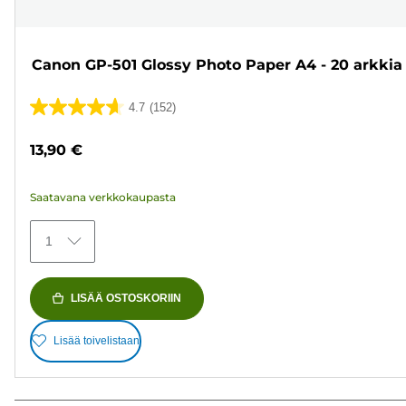
Canon GP-501 Glossy Photo Paper A4 - 20 arkkia
4.7
(152)
4.7/5
tähteä.
13,90 €
152
arvostelua
Saatavana verkkokaupasta
1
LISÄÄ OSTOSKORIIN
Lisää toivelistaan