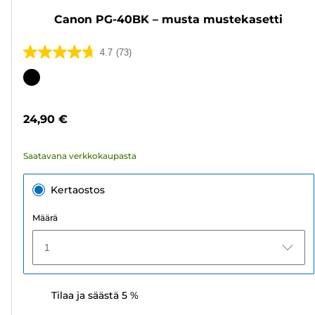
Canon PG-40BK – musta mustekasetti
4.7
(73)
4.7/5
tähteä.
Värikasetti
73
arvostelua
24,90 €
Saatavana verkkokaupasta
Kertaostos
Määrä
1
Tilaa ja säästä 5 %