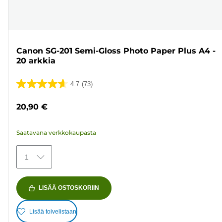
Canon SG-201 Semi-Gloss Photo Paper Plus A4 -
20 arkkia
4.7
(73)
4.7/5
tähteä.
20,90 €
73
arvostelua
Saatavana verkkokaupasta
1
LISÄÄ OSTOSKORIIN
Lisää toivelistaan