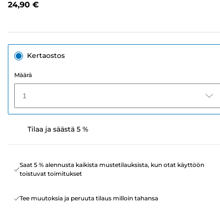
24,90 €
sivun
linkki.
Kertaostos
Määrä
1
Tilaa ja säästä 5 %
Saat 5 % alennusta kaikista mustetilauksista, kun otat käyttöön
toistuvat toimitukset
Tee muutoksia ja peruuta tilaus milloin tahansa