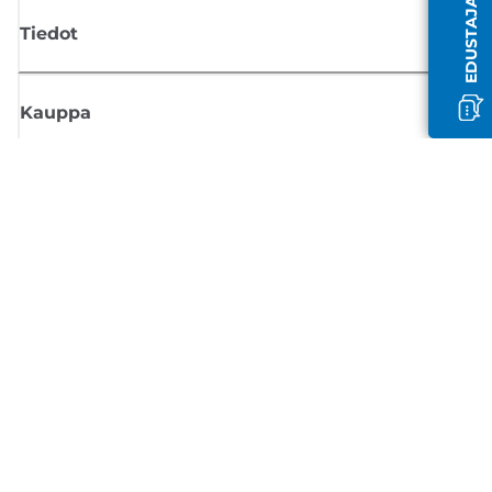
Tiedot
Kauppa
Tilaa Canon-uutiset
Saat sähköpostiisi säännöllisesti päivityksiä uusista tuotteista, hyödyllisi
vinkkejä ja tarjouksia
REKISTERÖIDY
Myyntiehdot
Tietosuojakäytäntö
Tietoa evästeistä
Evästeasetukset