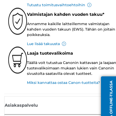
Tutustu toimitusvaihtoehtoihin
Valmistajan kahden vuoden takuu*
Annamme kaikille laitteillemme valmistajan
kahden vuoden takuun (EWS). Tähän on joitain
poikkeuksia.
Lue lisää takuusta
Laaja tuotevalikoima
Täällä voit tutustua Canonin kattavaan ja laajaa
tuotevalikoimaan mukaan lukien vain Canonin
sivustolta saatavilla olevat tuotteet.
Miksi kannattaa ostaa Canon-tuotteita?
EDUSTAJA OFFLINE-TILASSA
Asiakaspalvelu