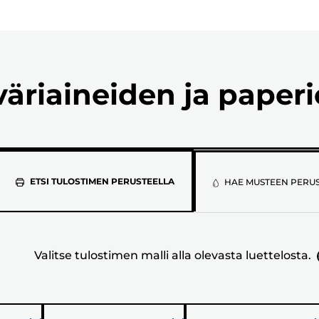
väriaineiden ja paper
Valitse
ETSI TULOSTIMEN PERUSTEELLA
HAE MUSTEEN PERU
tulostimen
malli
Valitse tulostimen malli alla olevasta luettelosta.
alla
olevasta