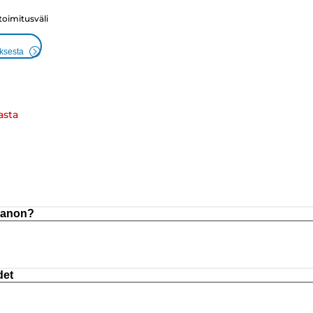
 toimitusväli
uksesta
asta
 Canon?
det