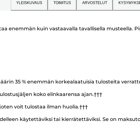
YLEISKUVAUS
TOIMITUS
ARVOSTELUT
KYSYMYKS
ulostaa enemmän kuin vastaavalla tavallisella musteella.
äärin 35 % enemmän korkealaatuisia tulosteita verrat
ulostusjäljen koko elinkaarensa ajan.†††
joten voit tulostaa ilman huolia.†††
delleen käytettäviksi tai kierrätettäviksi. Se on maksut