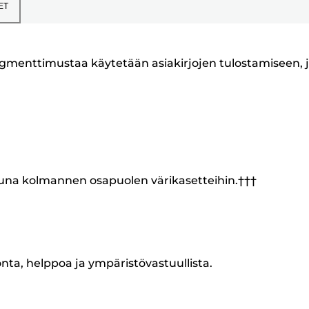
ET
 Pigmenttimustaa käytetään asiakirjojen tulostamiseen, j
tuna kolmannen osapuolen värikasetteihin.†††
onta, helppoa ja ympäristövastuullista.