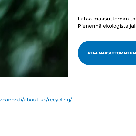
Lataa maksuttoman toimi
Pienennä ekologista ja
LATAA MAKSUTTOMAN PA
.canon.fi/about-us/recycling/
.