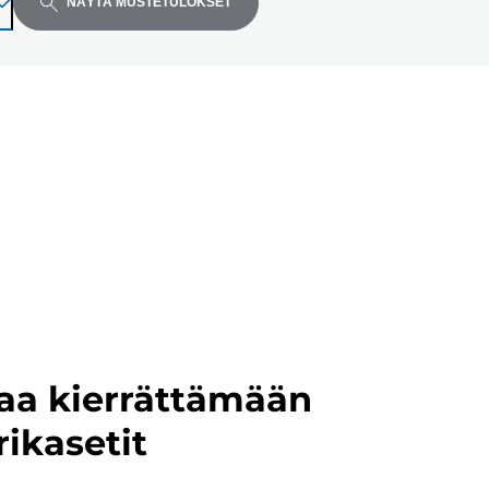
NÄYTÄ MUSTETULOKSET
aa kierrättämään
rikasetit