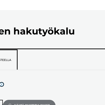
ien hakutyökalu
STEELLA