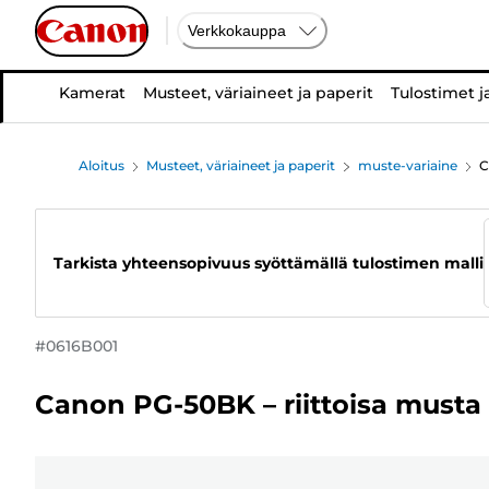
Verkkokauppa
Kamerat
Musteet, väriaineet ja paperit
Tulostimet j
Aloitus
Musteet, väriaineet ja paperit
muste-variaine
C
Tarkista yhteensopivuus syöttämällä tulostimen malli
#
0616B001
Canon PG-50BK – riittoisa musta