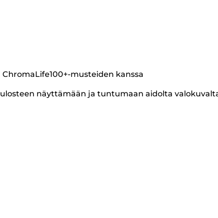
 ja ChromaLife100+-musteiden kanssa
t tulosteen näyttämään ja tuntumaan aidolta valokuvalt