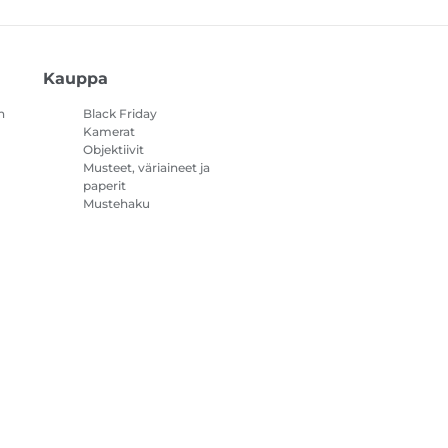
Kauppa
n
Black Friday
Kamerat
Objektiivit
Musteet, väriaineet ja
paperit
Mustehaku
Tulostimet
Videokamerat
Lisävarusteet ja
oheistuotteet
Myydyimmät
steasetukset