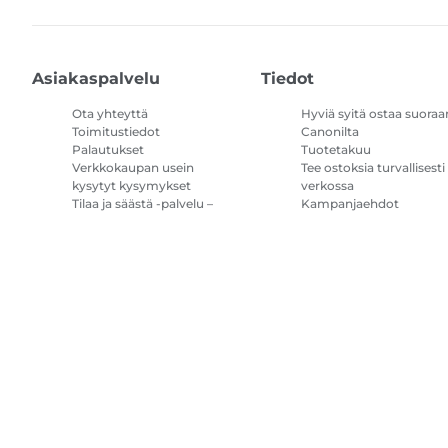
Asiakaspalvelu
Tiedot
Ota yhteyttä
Hyviä syitä ostaa suoraa
Toimitustiedot
Canonilta
Palautukset
Tuotetakuu
Verkkokaupan usein
Tee ostoksia turvallisesti
kysytyt kysymykset
verkossa
Tilaa ja säästä -palvelu –
Kampanjaehdot
kysymykset ja vastaukset
Tulostimen
mustetilauksen
käyttöehdot
Sivustokartta
Myyntiehdot
Tietosuojakäytäntö
Tietoa evästeistä
Evä