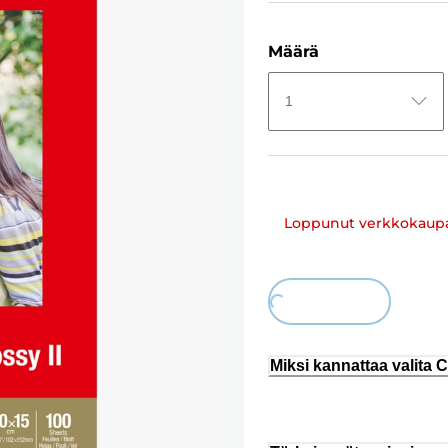
Määrä
1
Loppunut verkkokaup
Loading...
Miksi kannattaa valita