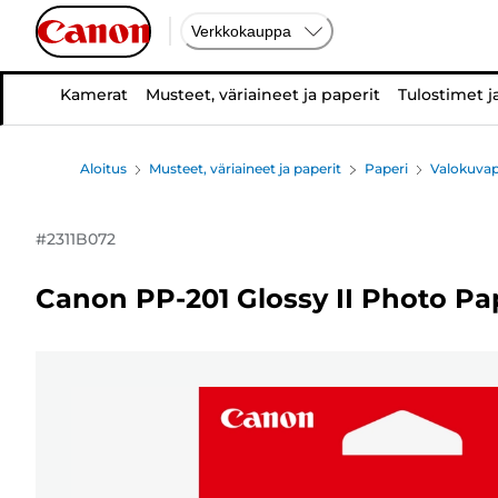
Verkkokauppa
Kamerat
Musteet, väriaineet ja paperit
Tulostimet j
Aloitus
Musteet, väriaineet ja paperit
Paperi
Valokuvap
#
2311B072
Canon PP-201 Glossy II Photo Pap