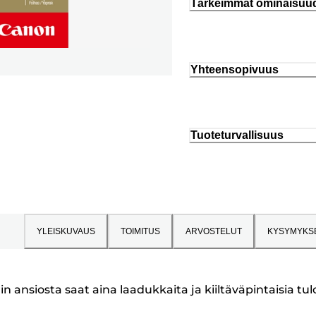
Tärkeimmät ominaisuu
Yhteensopivuus
Tuoteturvallisuus
YLEISKUVAUS
TOIMITUS
ARVOSTELUT
KYSYMYKS
 ansiosta saat aina laadukkaita ja kiiltäväpintaisia tul