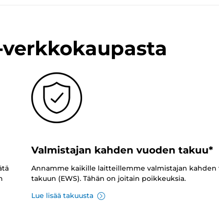
n-verkkokaupasta
Valmistajan kahden vuoden takuu*
ätä
Annamme kaikille laitteillemme valmistajan kahden
n
takuun (EWS). Tähän on joitain poikkeuksia.
Lue lisää takuusta