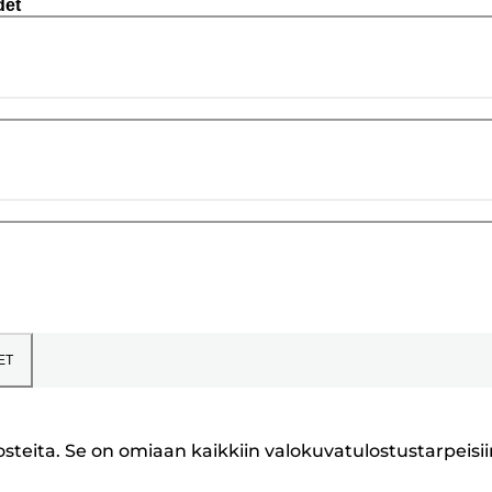
det
ET
osteita. Se on omiaan kaikkiin valokuvatulostustarpeisii