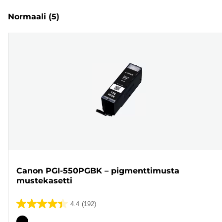
Normaali
(5)
Canon PGI-550PGBK – pigmenttimusta
mustekasetti
4.4
(192)
4.4/5
tähteä.
Värikasetti