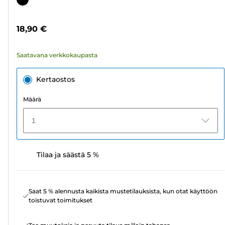
192
arvostelua
18,90 €
Saatavana verkkokaupasta
Kertaostos
Määrä
1
Tilaa ja säästä 5 %
Saat 5 % alennusta kaikista mustetilauksista, kun otat käyttöön
toistuvat toimitukset