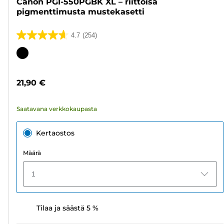
Canon PGI-550PGBK XL – riittoisa
pigmenttimusta mustekasetti
4.7
(254)
4.7/5
tähteä.
Värikasetti
254
arvostelua
21,90 €
Saatavana verkkokaupasta
Kertaostos
Määrä
1
Tilaa ja säästä 5 %