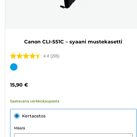
Canon CLI-551C – syaani mustekasetti
4.4
(205)
4.4/5
tähteä.
Värikasetti
205
arvostelua
15,90 €
Saatavana verkkokaupasta
Kertaostos
Määrä