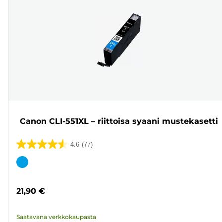
Canon CLI-551XL – riittoisa syaani mustekasetti
4.6
(77)
4.6/5
tähteä.
Värikasetti
77
arvostelua
21,90 €
Saatavana verkkokaupasta