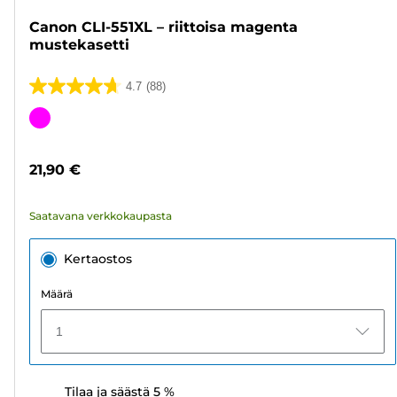
Canon CLI-551XL – riittoisa magenta
mustekasetti
4.7
(88)
4.7/5
tähteä.
Värikasetti
88
arvostelua
21,90 €
Saatavana verkkokaupasta
Kertaostos
Määrä
1
Tilaa ja säästä 5 %