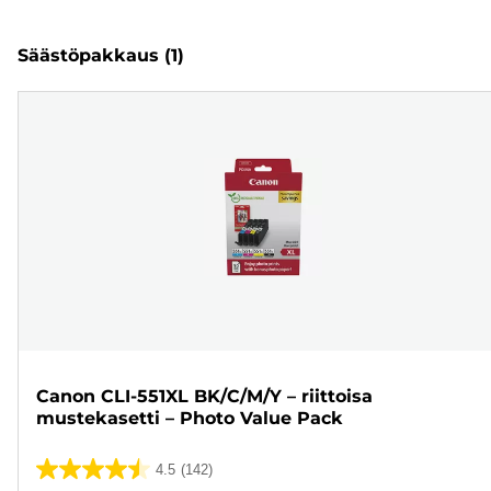
Säästöpakkaus
(1)
Canon CLI-551XL BK/C/M/Y – riittoisa
mustekasetti – Photo Value Pack
4.5
(142)
4.5/5