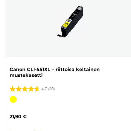
Canon CLI-551XL – riittoisa keltainen
mustekasetti
4.7
(80)
4.7/5
tähteä.
Värikasetti
80
arvostelua
21,90 €