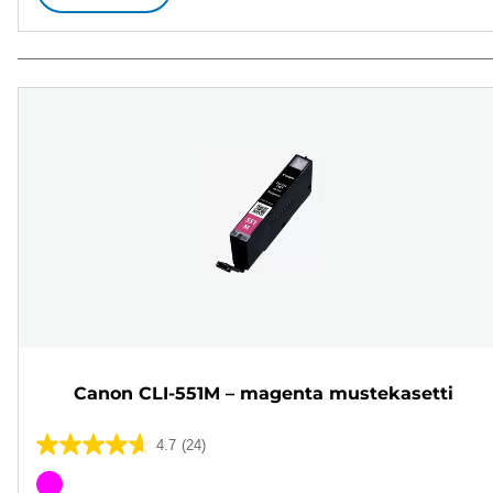
Canon CLI-551M – magenta mustekasetti
4.7
(24)
4.7/5
tähteä.
Värikasetti