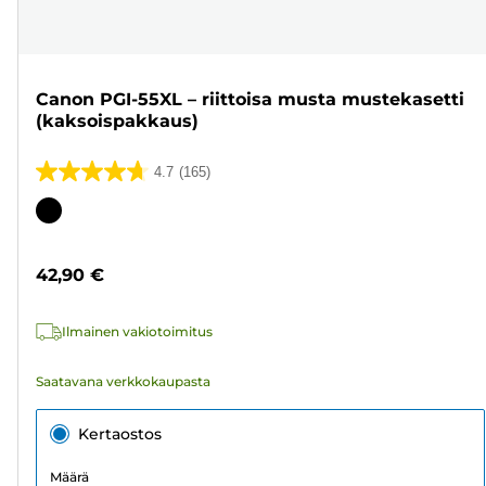
Canon PGI-55XL – riittoisa musta mustekasetti
(kaksoispakkaus)
4.7
(165)
4.7/5
tähteä.
Värikasetti
165
arvostelua
42,90 €
Ilmainen vakiotoimitus
Saatavana verkkokaupasta
Kertaostos
Määrä