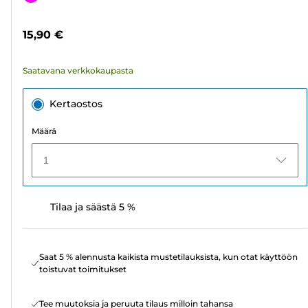
24
arvostelua
15,90 €
Saatavana verkkokaupasta
Kertaostos
Määrä
1
Tilaa ja säästä 5 %
Saat 5 % alennusta kaikista mustetilauksista, kun otat käyttöön
toistuvat toimitukset
Tee muutoksia ja peruuta tilaus milloin tahansa