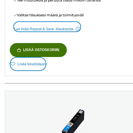
Tee muutoksia ja peruuta tilaus milloin tahansa
Valitse tilauksesi määrä ja toimitusväli
Lue lisää Repeat & Save -tilauksesta
LISÄÄ OSTOSKORIIN
Lisää toivelistaan