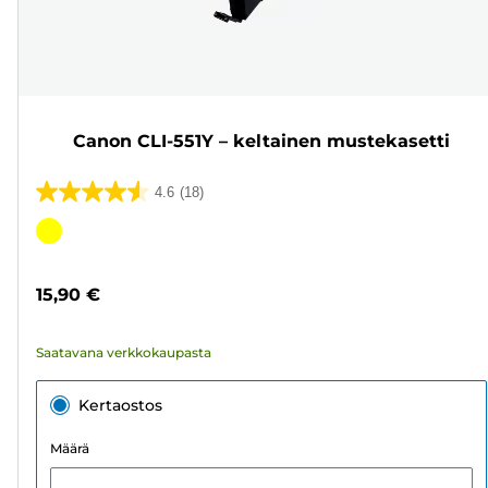
Canon CLI-551Y – keltainen mustekasetti
4.6
(18)
4.6/5
tähteä.
Värikasetti
18
arvostelua
15,90 €
Saatavana verkkokaupasta
Kertaostos
Määrä