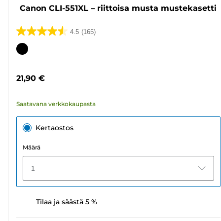
Canon CLI-551XL – riittoisa musta mustekasetti
4.5
(165)
4.5/5
tähteä.
Värikasetti
165
arvostelua
21,90 €
Saatavana verkkokaupasta
Kertaostos
Määrä
1
Tilaa ja säästä 5 %