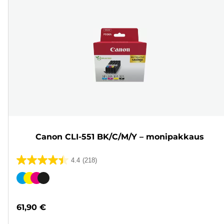
Canon CLI-551 BK/C/M/Y – monipakkaus
4.4
(218)
4.4/5
tähteä.
Värikasetti
218
arvostelua
61,90 €