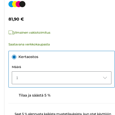
tähteä.
Värikasetti
142
arvostelua
81,90 €
Ilmainen vakiotoimitus
Saatavana verkkokaupasta
Kertaostos
Määrä
1
Tilaa ja säästä 5 %
Saat 5 % alennusta kaikista mustetilauksista, kun otat käyttöön