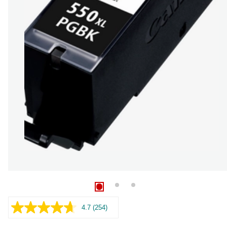
4.7
(254)
Lue
254