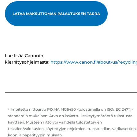
LATAA MAKSUTTOMAN PALAUTUKSEN TARRA
Lue lisää Canonin
kierrätysohjelmasta:
https://www.canon.fi/about-us/recyclin
¹Ilmoitettu riittoarvo PIXMA MG6450 -tulostimella on ISO/IEC 24711 -
standardin mukainen. Arvo on laskettu keskeytymätöntä tulostusta
käyttäen. Musteen riitto voi vaihdella tulostettavien
tekstien/valokuvien, käytettyjen ohjelmien, tulostustilan, värikasettien
koon ja paperityypin mukaan.