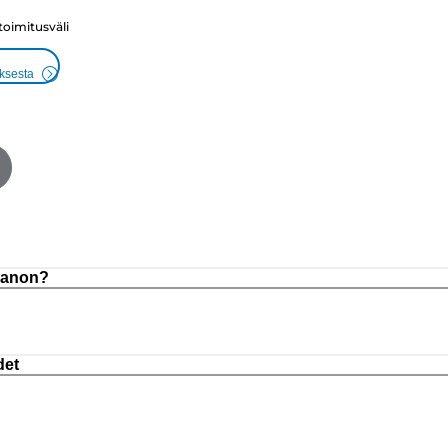
 toimitusväli
uksesta
 Canon?
det