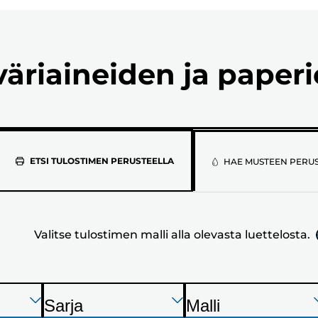
väriaineiden ja paper
Valitse
ETSI TULOSTIMEN PERUSTEELLA
HAE MUSTEEN PERU
tulostimen
malli
Valitse tulostimen malli alla olevasta luettelosta.
alla
olevasta
luettelosta.
Paina
Paina
Paina
Sarja
Malli