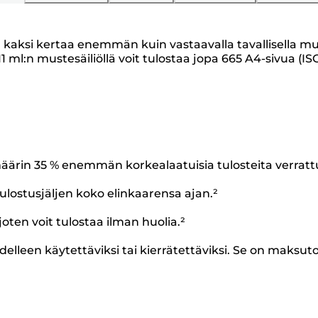
 jopa kaksi kertaa enemmän kuin vastaavalla tavallisell
1 ml:n mustesäiliöllä voit tulostaa jopa 665 A4-sivua (IS
äärin 35 % enemmän korkealaatuisia tulosteita verratt
ulostusjäljen koko elinkaarensa ajan.²
oten voit tulostaa ilman huolia.²
delleen käytettäviksi tai kierrätettäviksi. Se on maksut