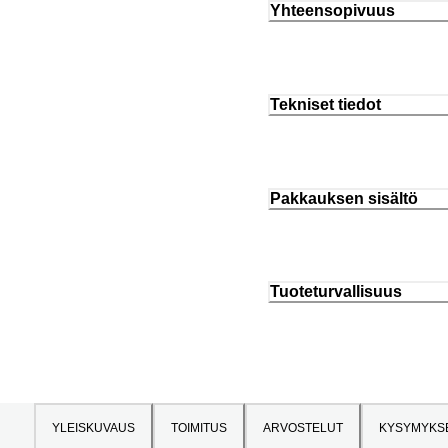
Yhteensopivuus
Tekniset tiedot
Pakkauksen sisältö
Tuoteturvallisuus
YLEISKUVAUS
TOIMITUS
ARVOSTELUT
KYSYMYKS