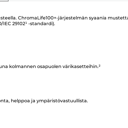
a musteella. ChromaLife100+-järjestelmän syaania mustett
O/IEC 29102¹ -standardi).
una kolmannen osapuolen värikasetteihin.²
onta, helppoa ja ympäristövastuullista.