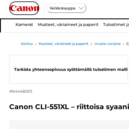
Verkkokauppa
Kamerat
Musteet, väriaineet ja paperit
Tulostimet j
Aloitus
Musteet, väriaineet ja paperit
muste-variaine
C
Tarkista yhteensopivuus syöttämällä tulostimen malli
#
6444B001
Canon CLI-551XL – riittoisa syaan