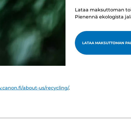
Lataa maksuttoman toimi
Pienennä ekologista ja
LATAA MAKSUTTOMAN PA
.canon.fi/about-us/recycling/
.