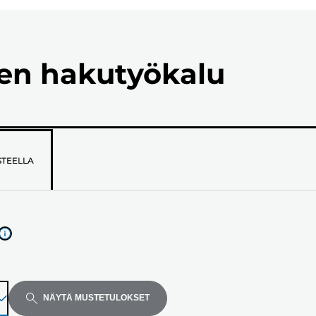
ien hakutyökalu
STEELLA
NÄYTÄ MUSTETULOKSET