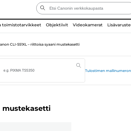
a toimistotarvikkeet
Objektiivit
Videokamerat
Lisävaruste
anon CLI-551XL – riittoisa syaani mustekasetti
Tulostimen mallinumeron
i mustekasetti