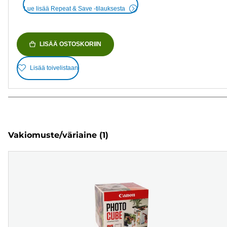
Lue lisää Repeat & Save -tilauksesta
LISÄÄ OSTOSKORIIN
Lisää toivelistaan
Vakiomuste/väriaine
(1)