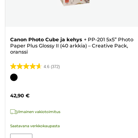
Canon Photo Cube ja kehys
+
PP-201 5x5” Photo
Paper Plus Glossy II (40 arkkia) – Creative Pack,
oranssi
4.6
(372)
4.6/5
tähteä.
Värikasetti
372
arvostelua
42,90 €
Ilmainen vakiotoimitus
Saatavana verkkokaupasta