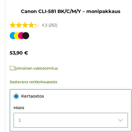
Canon CLI-581 BK/C/M/Y – monipakkaus
4.3
(262)
4.3/5
tähteä.
Värikasetti
262
arvostelua
53,90 €
Ilmainen vakiotoimitus
Saatavana verkkokaupasta
Kertaostos
Määrä
1