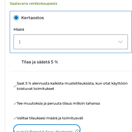
Saatavana verkkokaupasta
Kertaostos
Määrä
1
Tilaa ja säästä 5 %
Saat 5 % alennusta kaikista mustetilauksista, kun otat käyttöön
toistuvat toimitukset
Tee muutoksia ja peruuta tilaus milloin tahansa
Valitse tilauksesi määrä ja toimitusväli
Lue lisää Repeat & Save -tilauksesta