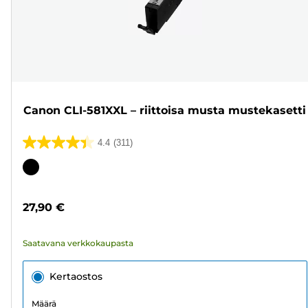
Canon CLI-581XXL – riittoisa musta mustekasetti
4.4
(311)
4.4/5
tähteä.
Värikasetti
311
arvostelua
27,90 €
Saatavana verkkokaupasta
Kertaostos
Määrä