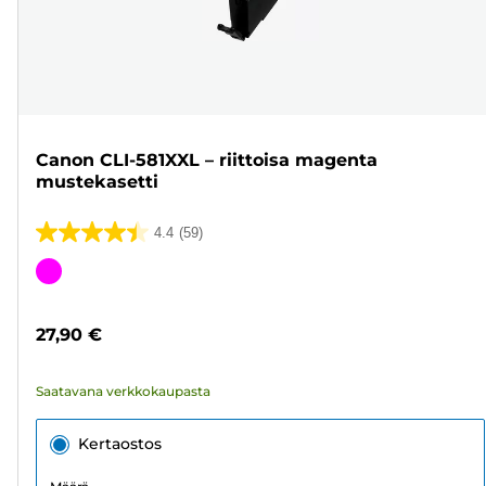
Canon CLI-581XXL – riittoisa magenta
mustekasetti
4.4
(59)
4.4/5
tähteä.
Värikasetti
59
arvostelua
27,90 €
Saatavana verkkokaupasta
Kertaostos