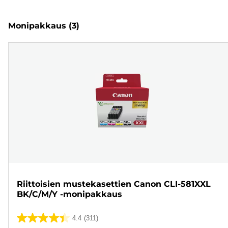
Monipakkaus
(3)
Riittoisien mustekasettien Canon CLI-581XXL
BK/C/M/Y -monipakkaus
4.4
(311)
4.4/5