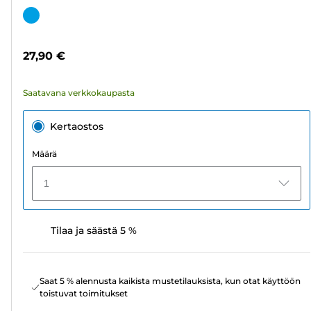
tähteä.
Värikasetti
74
arvostelua
27,90 €
Saatavana verkkokaupasta
Kertaostos
Määrä
1
Tilaa ja säästä 5 %
Saat 5 % alennusta kaikista mustetilauksista, kun otat käyttöön
toistuvat toimitukset