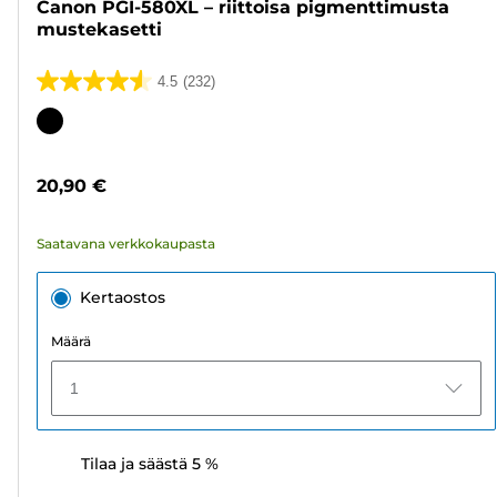
Canon PGI-580XL – riittoisa pigmenttimusta
mustekasetti
4.5
(232)
4.5/5
tähteä.
Värikasetti
232
arvostelua
20,90 €
Saatavana verkkokaupasta
Kertaostos
Määrä
1
Tilaa ja säästä 5 %