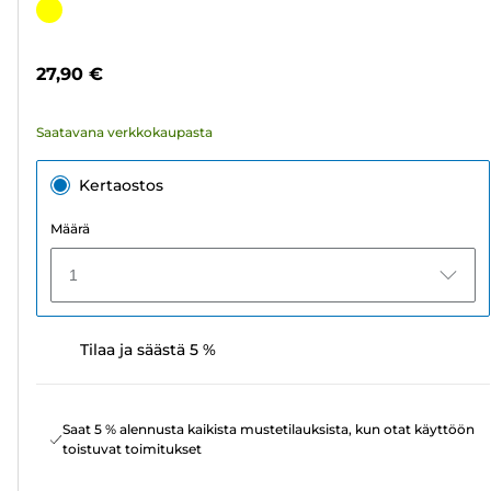
tähteä.
Värikasetti
58
arvostelua
27,90 €
Saatavana verkkokaupasta
Kertaostos
Määrä
1
Tilaa ja säästä 5 %
Saat 5 % alennusta kaikista mustetilauksista, kun otat käyttöön
toistuvat toimitukset