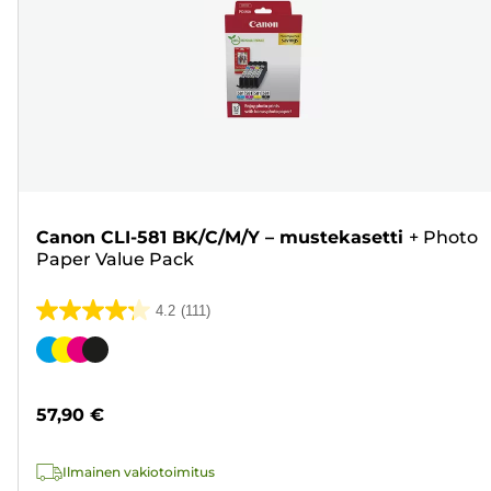
Canon CLI-581 BK/C/M/Y – mustekasetti
+
Photo
Paper Value Pack
4.2
(111)
4.2/5
tähteä.
Värikasetti
111
arvostelua
57,90 €
Ilmainen vakiotoimitus