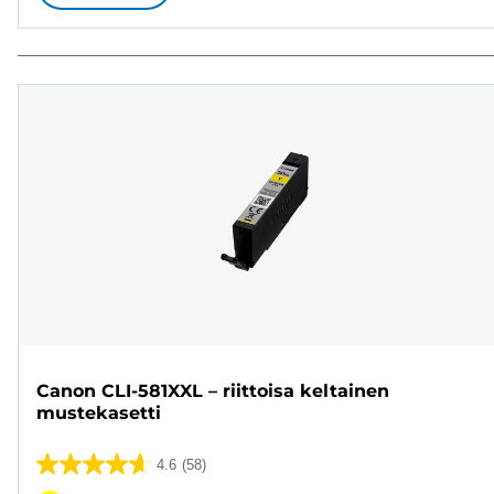
Canon CLI-581XXL – riittoisa keltainen
mustekasetti
4.6
(58)
4.6/5