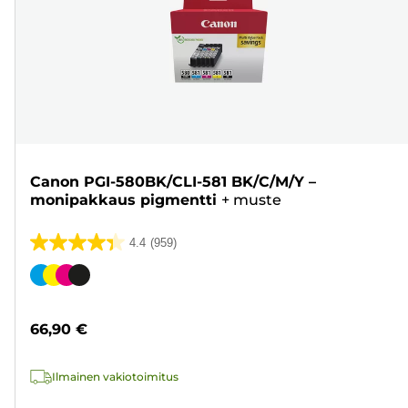
Canon PGI-580BK/CLI-581 BK/C/M/Y –
monipakkaus pigmentti
+
muste
4.4
(959)
4.4/5
tähteä.
Värikasetti
959
arvostelua
66,90 €
Ilmainen vakiotoimitus