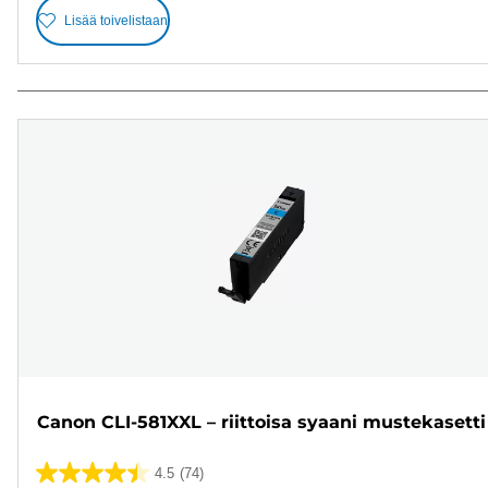
Lisää toivelistaan
Canon CLI-581XXL – riittoisa syaani mustekasetti
4.5
(74)
4.5/5