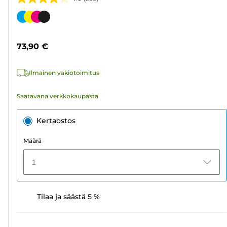
4.1/5
tähteä.
Värikasetti
290
arvostelua
73,90 €
Ilmainen vakiotoimitus
Saatavana verkkokaupasta
Kertaostos
Määrä
1
Tilaa ja säästä 5 %