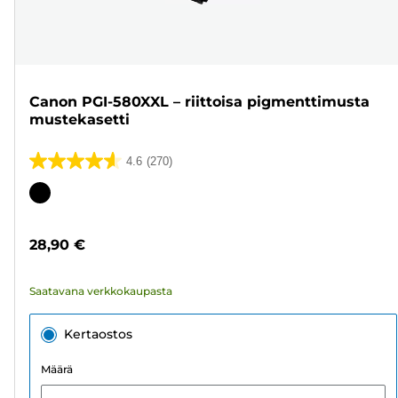
Canon PGI-580XXL – riittoisa pigmenttimusta
mustekasetti
4.6
(270)
4.6/5
tähteä.
Värikasetti
270
arvostelua
28,90 €
Saatavana verkkokaupasta
Kertaostos
Määrä