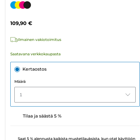
tähteä.
Värikasetti
311
arvostelua
109,90 €
Ilmainen vakiotoimitus
Saatavana verkkokaupasta
Kertaostos
Määrä
1
Tilaa ja säästä 5 %
Saat 5 % alennusta kaikista mustetilauksista, kun otat käyttöön