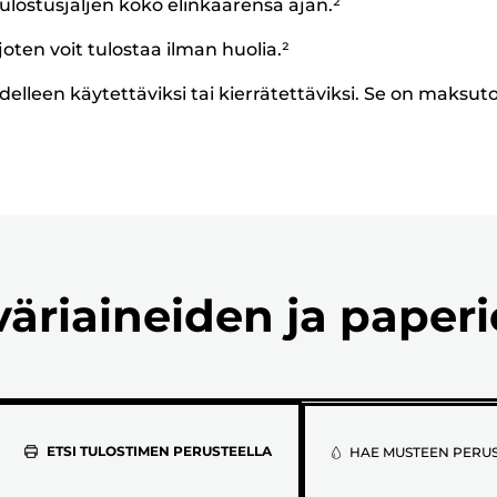
ulostusjäljen koko elinkaarensa ajan.²
oten voit tulostaa ilman huolia.²
delleen käytettäviksi tai kierrätettäviksi. Se on maksut
väriaineiden ja paper
Valitse
ETSI TULOSTIMEN PERUSTEELLA
HAE MUSTEEN PERU