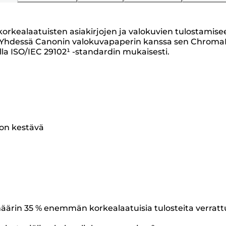
n korkealaatuisten asiakirjojen ja valokuvien tulostamisee
. Yhdessä Canonin valokuvapaperin kanssa sen ChromaLif
lla ISO/IEC 29102¹ -standardin mukaisesti.
 on kestävä
äärin 35 % enemmän korkealaatuisia tulosteita verratt