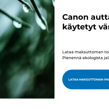
Canon autt
käytetyt vä
Lataa maksuttoman toimi
Pienennä ekologista ja
LATAA MAKSUTTOMAN PA