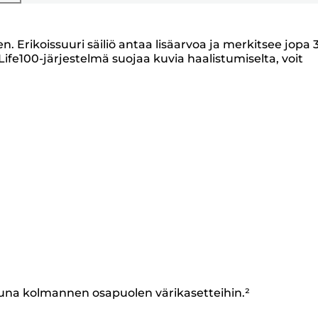
n. Erikoissuuri säiliö antaa lisäarvoa ja merkitsee jopa 3
e100-järjestelmä suojaa kuvia haalistumiselta, voit
una kolmannen osapuolen värikasetteihin.²