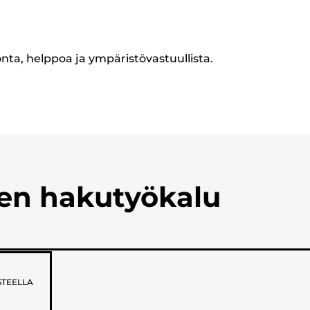
onta, helppoa ja ympäristövastuullista.
ien hakutyökalu
STEELLA