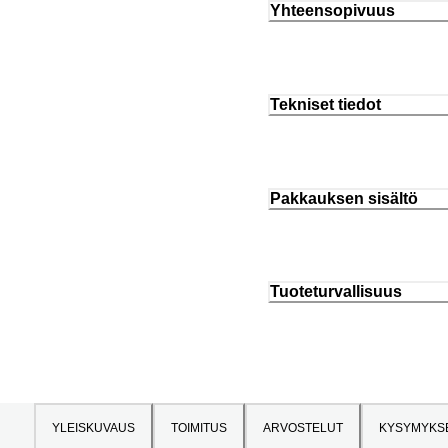
Yhteensopivuus
Tekniset tiedot
Pakkauksen sisältö
Tuoteturvallisuus
YLEISKUVAUS
TOIMITUS
ARVOSTELUT
KYSYMYKS