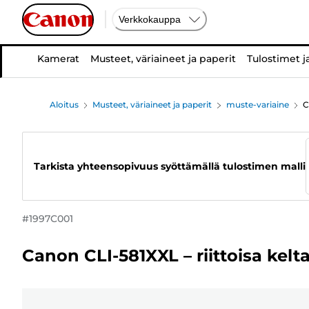
Verkkokauppa
Kamerat
Musteet, väriaineet ja paperit
Tulostimet j
Aloitus
Musteet, väriaineet ja paperit
muste-variaine
C
Tarkista yhteensopivuus syöttämällä tulostimen malli
#
1997C001
Canon CLI-581XXL – riittoisa kel