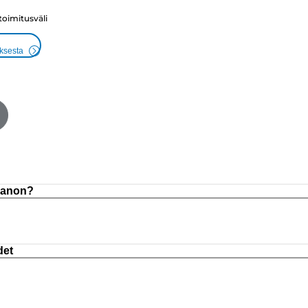
 toimitusväli
uksesta
 Canon?
det