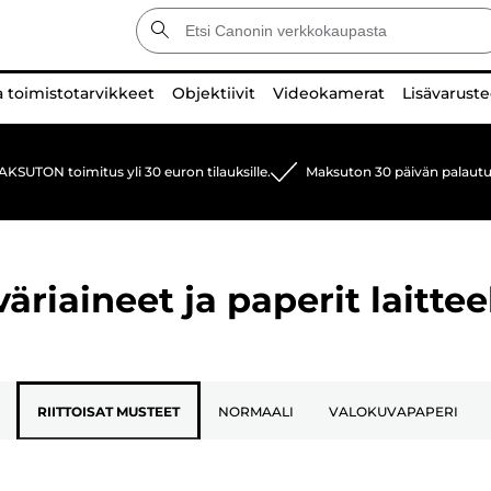
a toimistotarvikkeet
Objektiivit
Videokamerat
Lisävaruste
KSUTON toimitus yli 30 euron tilauksille.
Maksuton 30 päivän palautu
riaineet ja paperit laittee
RIITTOISAT MUSTEET
NORMAALI
VALOKUVAPAPERI