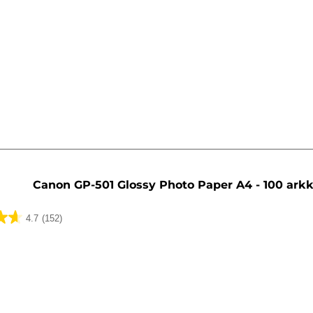
ua
Canon GP-501 Glossy Photo Paper A4 - 100 arkk
4.7
(152)
ua