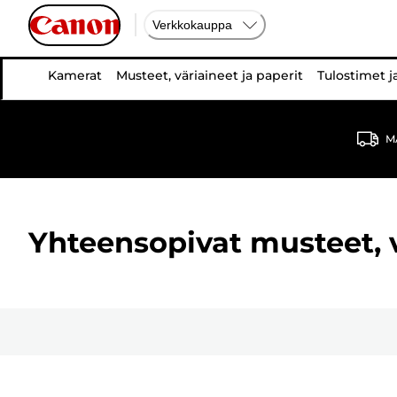
Verkkokauppa
Kamerat
Musteet, väriaineet ja paperit
Tulostimet j
MA
Yhteensopivat musteet, vä