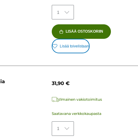
1
LISÄÄ OSTOSKORIIN
Lisää toivelistaan
ia
31,90 €
Ilmainen vakiotoimitus
Saatavana verkkokaupasta
1