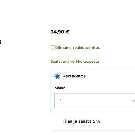
34,90 €
i
Ilmainen vakiotoimitus
Saatavana verkkokaupasta
Kertaostos
Määrä
1
Tilaa ja säästä 5 %