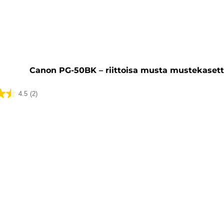
ti
Canon PG-50BK – riittoisa musta mustekasett
4.5
(2)
ua