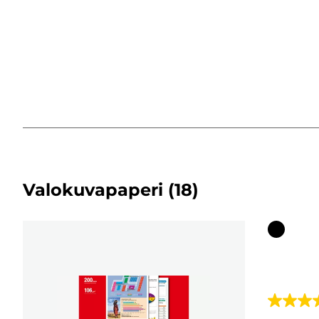
Valokuvapaperi
(18)
Värikaset
4.7/5