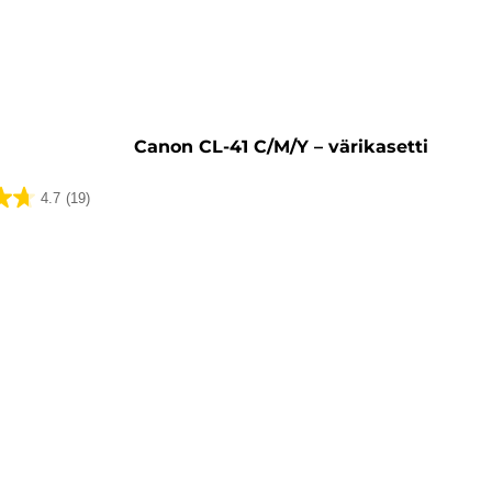
ti
Canon CL-41 C/M/Y – värikasetti
4.7
(19)
ua