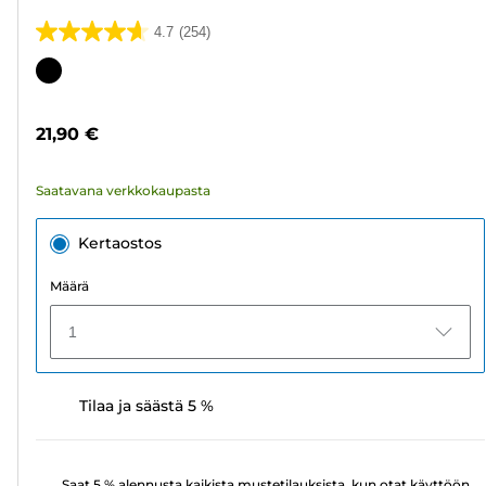
4.7
(254)
4.7/5
tähteä.
Värikasetti
254
arvostelua
21,90 €
Saatavana verkkokaupasta
Kertaostos
Määrä
1
Tilaa ja säästä 5 %
Saat 5 % alennusta kaikista mustetilauksista, kun otat käyttöön