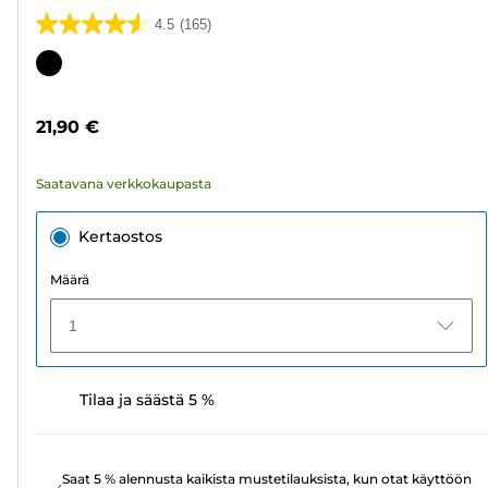
4.5
(165)
4.5/5
tähteä.
Värikasetti
165
arvostelua
21,90 €
Saatavana verkkokaupasta
Kertaostos
Määrä
1
Tilaa ja säästä 5 %
Saat 5 % alennusta kaikista mustetilauksista, kun otat käyttöön