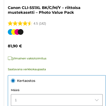
Canon CLI-551XL BK/C/M/Y – riittoisa
mustekasetti – Photo Value Pack
4.5
(142)
4.5/5
tähteä.
Värikasetti
142
arvostelua
81,90 €
Ilmainen vakiotoimitus
Saatavana verkkokaupasta
Kertaostos
Määrä
1