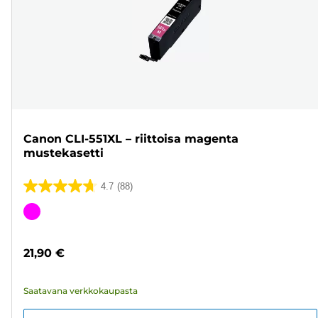
Canon CLI-551XL – riittoisa magenta
mustekasetti
4.7
(88)
4.7/5
tähteä.
Värikasetti
88
arvostelua
21,90 €
Saatavana verkkokaupasta