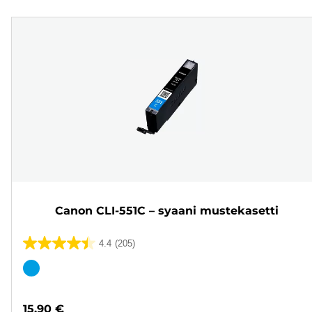
Canon CLI-551C – syaani mustekasetti
4.4
(205)
4.4/5
tähteä.
Värikasetti
205
arvostelua
15,90 €