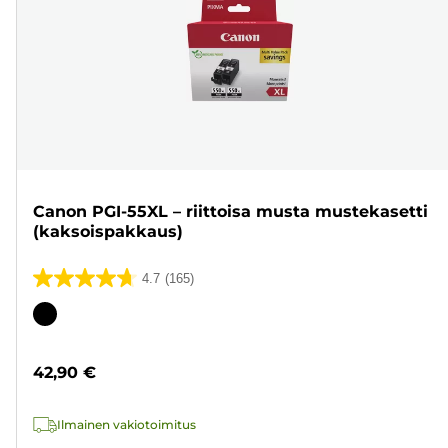
Canon PGI-55XL – riittoisa musta mustekasetti
(kaksoispakkaus)
4.7
(165)
4.7/5
tähteä.
Värikasetti
165
arvostelua
42,90 €
Ilmainen vakiotoimitus