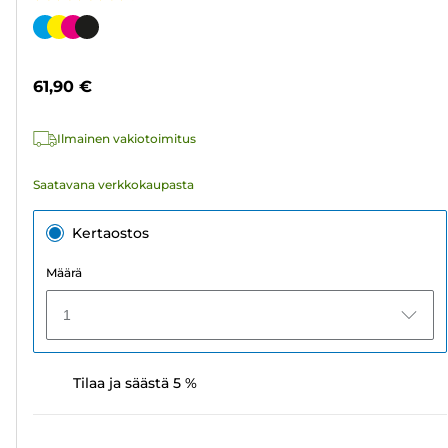
4.4/5
tähteä.
Värikasetti
218
arvostelua
61,90 €
Ilmainen vakiotoimitus
Saatavana verkkokaupasta
Kertaostos
Määrä
1
Tilaa ja säästä 5 %