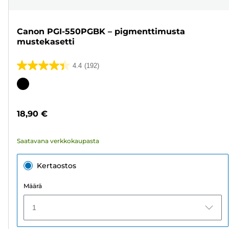
Canon PGI-550PGBK – pigmenttimusta
mustekasetti
4.4
(192)
4.4/5
tähteä.
Värikasetti
192
arvostelua
18,90 €
Saatavana verkkokaupasta
Kertaostos
Määrä
1