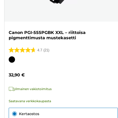
Canon PGI-555PGBK XXL – riittoisa
pigmenttimusta mustekasetti
4.7
(21)
4.7/5
tähteä.
Värikasetti
21
arvostelua
32,90 €
Ilmainen vakiotoimitus
Saatavana verkkokaupasta
Kertaostos