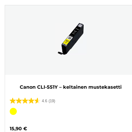
Canon CLI-551Y – keltainen mustekasetti
4.6
(19)
4.6/5
tähteä.
Värikasetti
19
arvostelua
15,90 €