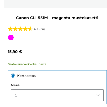
Canon CLI-551M – magenta mustekasetti
4.7
(24)
4.7/5
tähteä.
Värikasetti
24
arvostelua
15,90 €
Saatavana verkkokaupasta
Kertaostos
Määrä
1