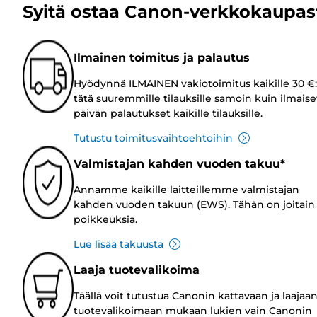
Syitä ostaa Canon-verkkokaupas
Ilmainen toimitus ja palautus
Hyödynnä ILMAINEN vakiotoimitus kaikille 30 €:
tätä suuremmille tilauksille samoin kuin ilmaise
päivän palautukset kaikille tilauksille.
Tutustu toimitusvaihtoehtoihin
Valmistajan kahden vuoden takuu*
Annamme kaikille laitteillemme valmistajan
kahden vuoden takuun (EWS). Tähän on joitain
poikkeuksia.
Lue lisää takuusta
Laaja tuotevalikoima
Täällä voit tutustua Canonin kattavaan ja laajaa
tuotevalikoimaan mukaan lukien vain Canonin