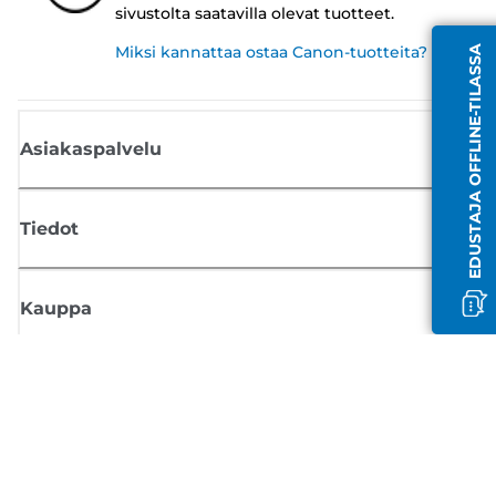
sivustolta saatavilla olevat tuotteet.
Miksi kannattaa ostaa Canon-tuotteita?
EDUSTAJA OFFLINE-TILASSA
Asiakaspalvelu
Tiedot
Kauppa
Tilaa Canon-uutiset
Saat sähköpostiisi säännöllisesti päivityksiä uusista tuotteista, hyödyllisi
vinkkejä ja tarjouksia