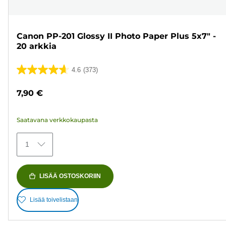
Canon PP-201 Glossy II Photo Paper Plus 5x7" -
20 arkkia
4.6
(373)
4.6/5
tähteä.
7,90 €
373
arvostelua
Saatavana verkkokaupasta
1
LISÄÄ OSTOSKORIIN
Lisää toivelistaan