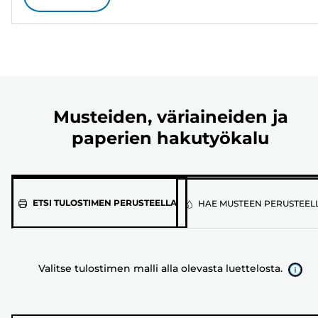
Musteiden, väriaineiden ja
paperien hakutyökalu
Valitse
ETSI TULOSTIMEN PERUSTEELLA
HAE MUSTEEN PERUSTEEL
tulostimen
malli
alla
Valitse tulostimen malli alla olevasta luettelosta.
olevasta
luettelosta.