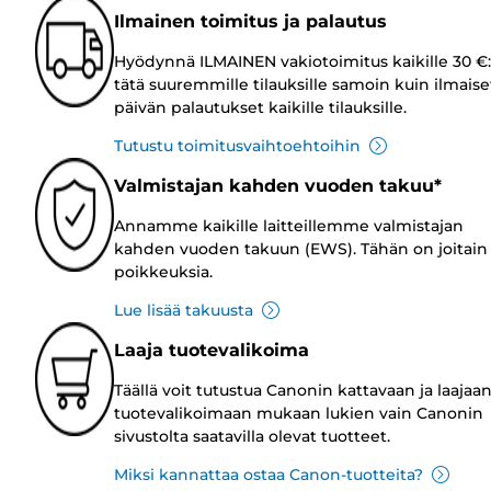
Ilmainen toimitus ja palautus
Hyödynnä ILMAINEN vakiotoimitus kaikille 30 €:
tätä suuremmille tilauksille samoin kuin ilmaise
päivän palautukset kaikille tilauksille.
Tutustu toimitusvaihtoehtoihin
Valmistajan kahden vuoden takuu*
Annamme kaikille laitteillemme valmistajan
kahden vuoden takuun (EWS). Tähän on joitain
poikkeuksia.
Lue lisää takuusta
Laaja tuotevalikoima
Täällä voit tutustua Canonin kattavaan ja laajaa
tuotevalikoimaan mukaan lukien vain Canonin
sivustolta saatavilla olevat tuotteet.
Miksi kannattaa ostaa Canon-tuotteita?