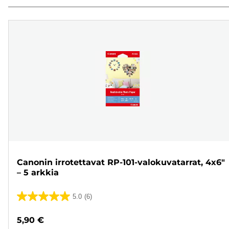
Canonin irrotettavat RP-101-valokuvatarrat, 4x6"
– 5 arkkia
5.0
(6)
5.0/5
tähteä.
5,90 €
6