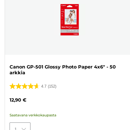
Canon GP-501 Glossy Photo Paper 4x6" - 50
arkkia
4.7
(152)
4.7/5
tähteä.
12,90 €
152
arvostelua
Saatavana verkkokaupasta
1