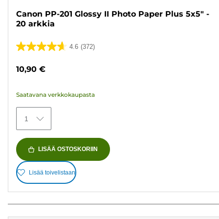
Canon PP-201 Glossy II Photo Paper Plus 5x5" -
20 arkkia
4.6
(372)
4.6/5
tähteä.
10,90 €
372
arvostelua
Saatavana verkkokaupasta
1
LISÄÄ OSTOSKORIIN
Lisää toivelistaan