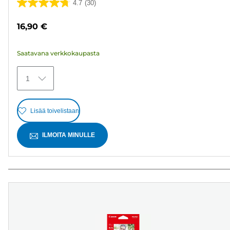
4.7
(30)
4.7/5
tähteä.
16,90 €
30
arvostelua
Saatavana verkkokaupasta
1
Lisää toivelistaan
ILMOITA MINULLE