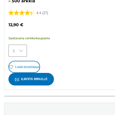
– 500 arkkia
4.4
(27)
4.4/5
tähteä.
12,90 €
27
arvostelua
Saatavana verkkokaupasta
1
Lisää toivelistaan
ILMOITA MINULLE