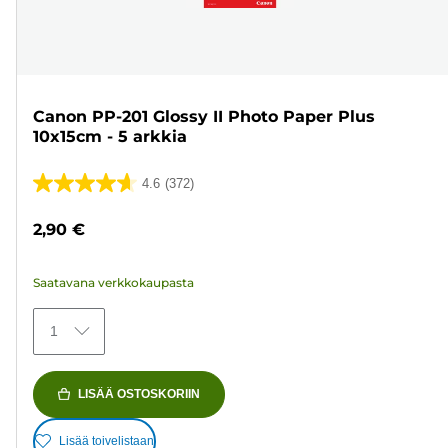
Canon PP-201 Glossy II Photo Paper Plus
10x15cm - 5 arkkia
4.6
(372)
4.6/5
tähteä.
2,90 €
372
arvostelua
Saatavana verkkokaupasta
1
LISÄÄ OSTOSKORIIN
Lisää toivelistaan