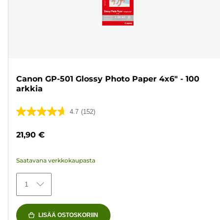
Canon GP-501 Glossy Photo Paper 4x6" - 100
arkkia
4.7
(152)
4.7/5
tähteä.
21,90 €
152
arvostelua
Saatavana verkkokaupasta
1
LISÄÄ OSTOSKORIIN