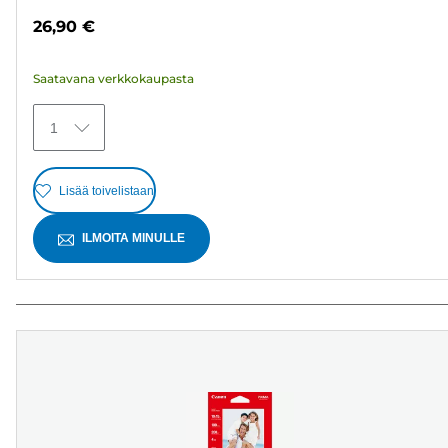
tähteä.
26,90 €
371
arvostelua
Saatavana verkkokaupasta
1
Lisää toivelistaan
ILMOITA MINULLE