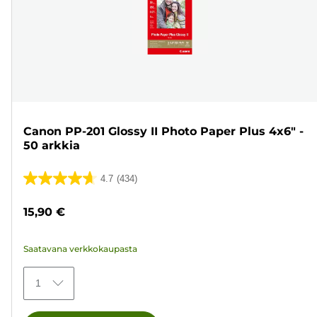
Canon PP-201 Glossy II Photo Paper Plus 4x6" -
50 arkkia
4.7
(434)
4.7/5
tähteä.
15,90 €
434
arvostelua
Saatavana verkkokaupasta
1