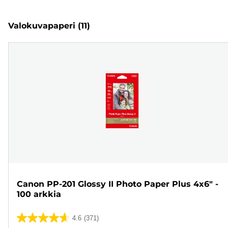
Valokuvapaperi
(11)
Canon PP-201 Glossy II Photo Paper Plus 4x6" -
100 arkkia
4.6
(371)
4.6/5