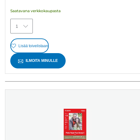
arvostelua
Saatavana verkkokaupasta
1
Lisää toivelistaan
ILMOITA MINULLE