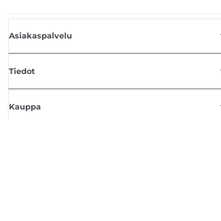
Asiakaspalvelu
Tiedot
Kauppa
Tilaa Canon-uutiset
Saat sähköpostiisi säännöllisesti päivityksiä uusista tuotteista, hyödyllisi
vinkkejä ja tarjouksia
REKISTERÖIDY