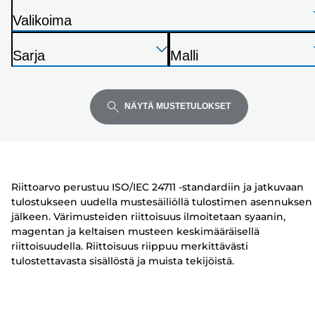
Valikoima
T
Paina
Paina
Paina
u
Sarja
Malli
Enter
Enter
Enter
l
T
T
laajentaaksesi
laajentaaksesi
laajentaaksesi
o
u
u
s
l
l
NÄYTÄ MUSTETULOKSET
t
o
o
i
s
s
n
t
t
i
i
Riittoarvo perustuu ISO/IEC 24711 -standardiin ja jatkuvaan
n
n
tulostukseen uudella mustesäiliöllä tulostimen asennuksen
jälkeen. Värimusteiden riittoisuus ilmoitetaan syaanin,
magentan ja keltaisen musteen keskimääräisellä
riittoisuudella. Riittoisuus riippuu merkittävästi
tulostettavasta sisällöstä ja muista tekijöistä.