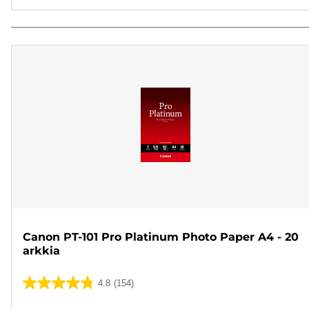
Canon PT-101 Pro Platinum Photo Paper A4 - 20
arkkia
4.8
(154)
4.8/5
tähteä.