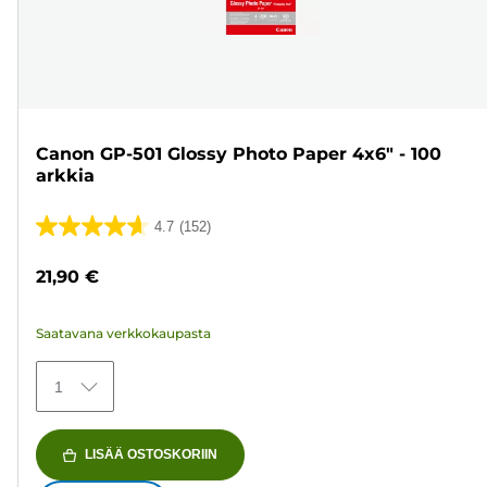
Canon GP-501 Glossy Photo Paper 4x6" - 100
arkkia
4.7
(152)
4.7/5
tähteä.
21,90 €
152
arvostelua
Saatavana verkkokaupasta
1
LISÄÄ OSTOSKORIIN