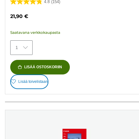
4.8
(154)
4.8/5
tähteä.
21,90 €
154
arvostelua
Saatavana verkkokaupasta
1
LISÄÄ OSTOSKORIIN
Lisää toivelistaan