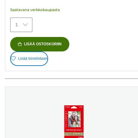
arvostelua
Saatavana verkkokaupasta
1
LISÄÄ OSTOSKORIIN
Lisää toivelistaan