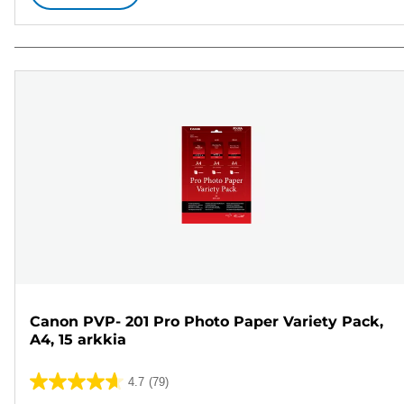
Canon PVP- 201 Pro Photo Paper Variety Pack,
A4, 15 arkkia
4.7
(79)
4.7/5