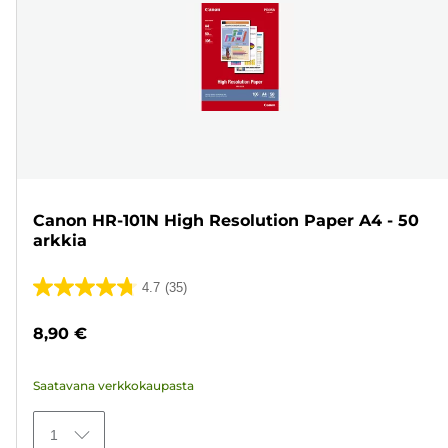
Canon HR-101N High Resolution Paper A4 - 50
arkkia
4.7
(35)
4.7/5
tähteä.
8,90 €
35
arvostelua
Saatavana verkkokaupasta
1