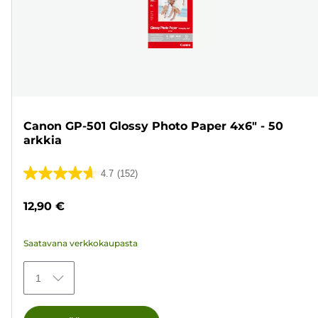
Canon GP-501 Glossy Photo Paper 4x6" - 50
arkkia
4.7
(152)
4.7/5
tähteä.
12,90 €
152
arvostelua
Saatavana verkkokaupasta
1