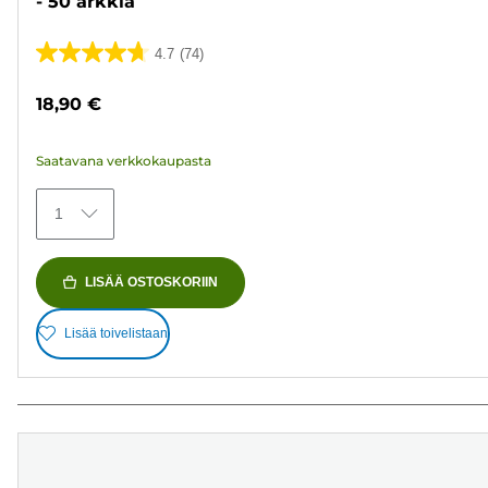
- 50 arkkia
4.7
(74)
4.7/5
tähteä.
18,90 €
74
arvostelua
Saatavana verkkokaupasta
1
LISÄÄ OSTOSKORIIN
Lisää toivelistaan