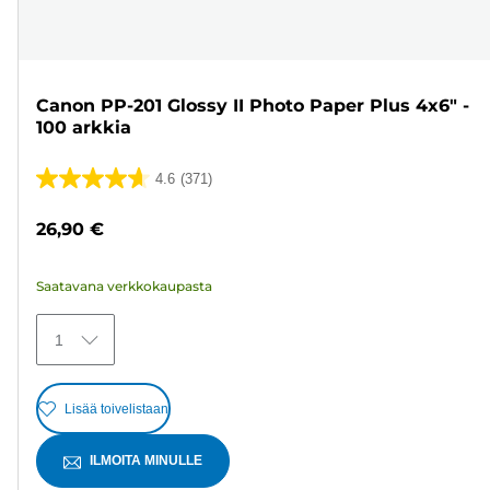
Canon PP-201 Glossy II Photo Paper Plus 4x6" -
100 arkkia
4.6
(371)
4.6/5
tähteä.
26,90 €
371
arvostelua
Saatavana verkkokaupasta
1
Lisää toivelistaan
ILMOITA MINULLE