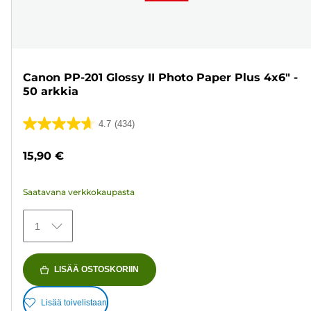
Canon PP-201 Glossy II Photo Paper Plus 4x6" -
50 arkkia
4.7
(434)
4.7/5
tähteä.
15,90 €
434
arvostelua
Saatavana verkkokaupasta
1
LISÄÄ OSTOSKORIIN
Lisää toivelistaan