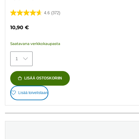
4.6
(372)
4.6/5
tähteä.
10,90 €
372
arvostelua
Saatavana verkkokaupasta
1
LISÄÄ OSTOSKORIIN
Lisää toivelistaan