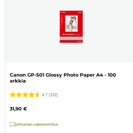
Canon GP-501 Glossy Photo Paper A4 - 100
arkkia
4.7
(152)
4.7/5
tähteä.
31,90 €
152
arvostelua
Ilmainen vakiotoimitus