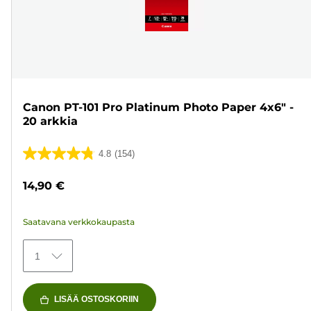
Canon PT-101 Pro Platinum Photo Paper 4x6" -
20 arkkia
4.8
(154)
4.8/5
tähteä.
14,90 €
154
arvostelua
Saatavana verkkokaupasta
1
LISÄÄ OSTOSKORIIN