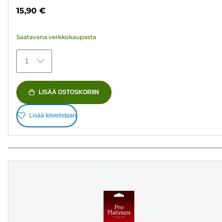
tähteä.
15,90 €
79
arvostelua
Saatavana verkkokaupasta
1
LISÄÄ OSTOSKORIIN
Lisää toivelistaan