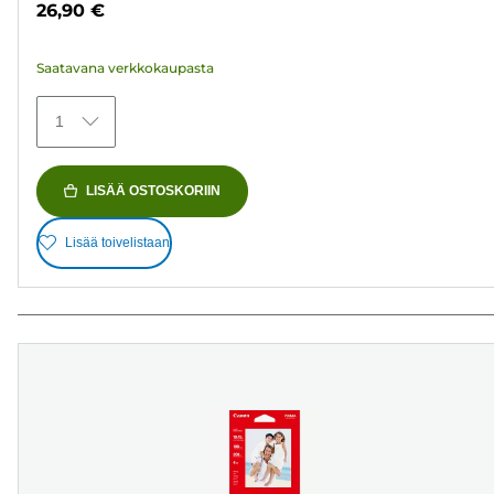
26,90 €
154
arvostelua
Saatavana verkkokaupasta
1
LISÄÄ OSTOSKORIIN
Lisää toivelistaan