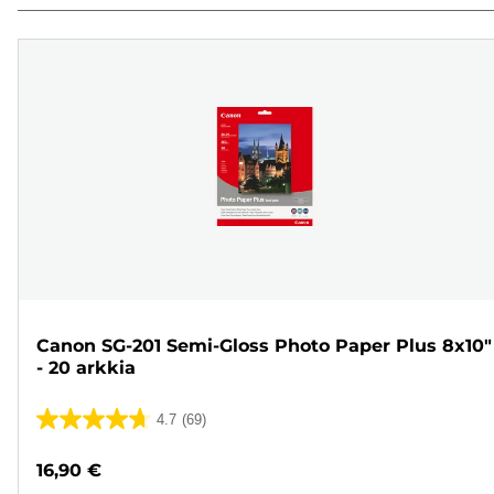
Canon SG-201 Semi-Gloss Photo Paper Plus 8x10"
- 20 arkkia
4.7
(69)
4.7/5
tähteä.
16,90 €
69