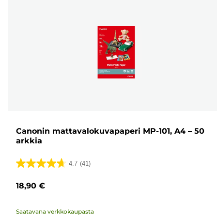
Canonin mattavalokuvapaperi MP-101, A4 – 50
arkkia
4.7
(41)
4.7/5
tähteä.
18,90 €
41
arvostelua
Saatavana verkkokaupasta