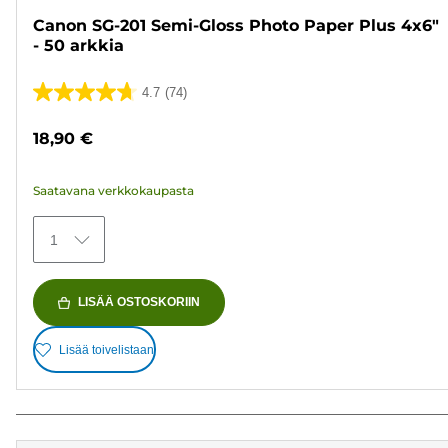
Canon SG-201 Semi-Gloss Photo Paper Plus 4x6"
- 50 arkkia
4.7
(74)
4.7/5
tähteä.
18,90 €
74
arvostelua
Saatavana verkkokaupasta
1
LISÄÄ OSTOSKORIIN
Lisää toivelistaan