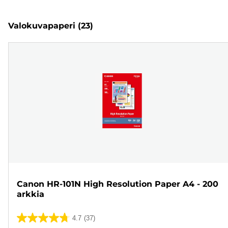
Valokuvapaperi
(23)
Canon HR-101N High Resolution Paper A4 - 200
arkkia
4.7
(37)
4.7/5