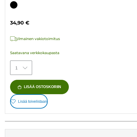
tähteä.
Värikasetti
37
arvostelua
34,90 €
Ilmainen vakiotoimitus
Saatavana verkkokaupasta
1
LISÄÄ OSTOSKORIIN
Lisää toivelistaan