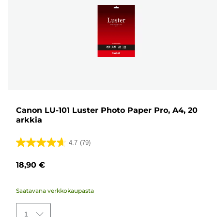
Canon LU-101 Luster Photo Paper Pro, A4, 20
arkkia
4.7
(79)
4.7/5
tähteä.
18,90 €
79
arvostelua
Saatavana verkkokaupasta
1