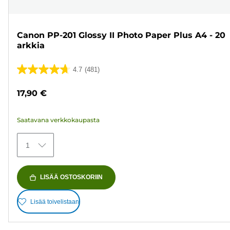
Canon PP-201 Glossy II Photo Paper Plus A4 - 20
arkkia
4.7
(481)
4.7/5
tähteä.
17,90 €
481
arvostelua
Saatavana verkkokaupasta
1
LISÄÄ OSTOSKORIIN
Lisää toivelistaan