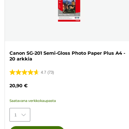
Canon SG-201 Semi-Gloss Photo Paper Plus A4 -
20 arkkia
4.7
(73)
4.7/5
tähteä.
20,90 €
73
arvostelua
Saatavana verkkokaupasta
1