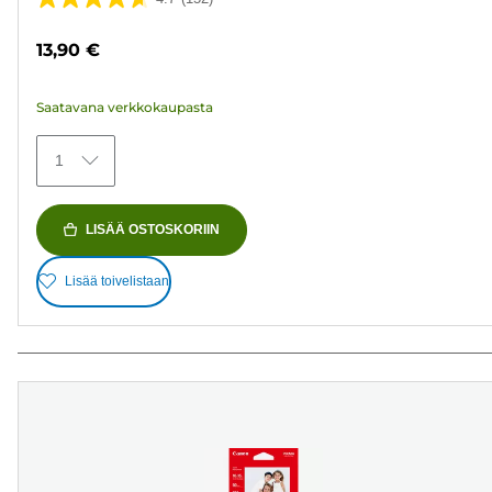
4.7/5
tähteä.
13,90 €
152
arvostelua
Saatavana verkkokaupasta
1
LISÄÄ OSTOSKORIIN
Lisää toivelistaan