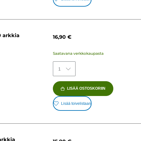
0 arkkia
16,90 €
Saatavana verkkokaupasta
1
LISÄÄ OSTOSKORIIN
Lisää toivelistaan
arkkia