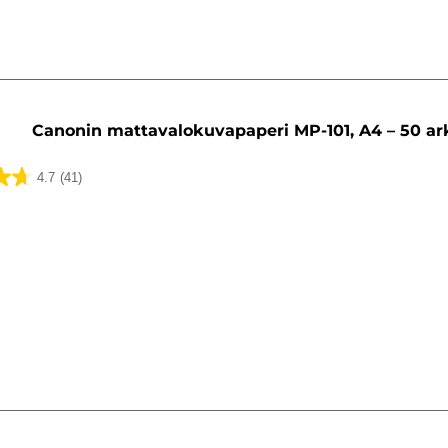
Canonin mattavalokuvapaperi MP-101, A4 – 50 ar
4.7
(41)
ua