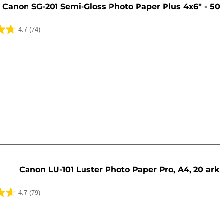
Canon SG-201 Semi-Gloss Photo Paper Plus 4x6" - 50
4.7
(74)
ua
Canon LU-101 Luster Photo Paper Pro, A4, 20 ark
4.7
(79)