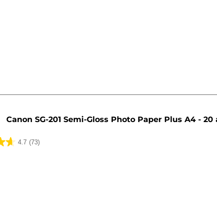
ua
Canon SG-201 Semi-Gloss Photo Paper Plus A4 - 20 
4.7
(73)
ua