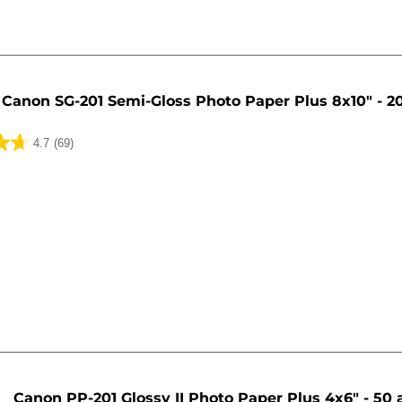
Canon SG-201 Semi-Gloss Photo Paper Plus 8x10" - 2
4.7
(69)
ua
Canon PP-201 Glossy II Photo Paper Plus 4x6" - 50 