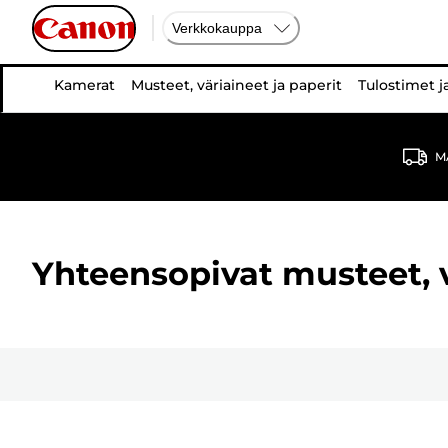
Verkkokauppa
Kamerat
Musteet, väriaineet ja paperit
Tulostimet j
MA
Yhteensopivat musteet, vä