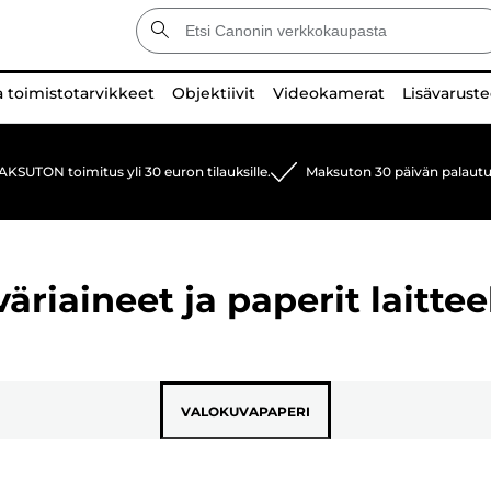
a toimistotarvikkeet
Objektiivit
Videokamerat
Lisävaruste
KSUTON toimitus yli 30 euron tilauksille.
Maksuton 30 päivän palautu
riaineet ja paperit laittee
VALOKUVAPAPERI