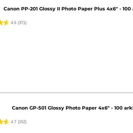
Canon PP-201 Glossy II Photo Paper Plus 4x6" - 100
4.6
(371)
ua
Canon GP-501 Glossy Photo Paper 4x6" - 100 ark
4.7
(152)