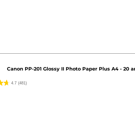
ua
Canon PP-201 Glossy II Photo Paper Plus A4 - 20 a
4.7
(481)
ua