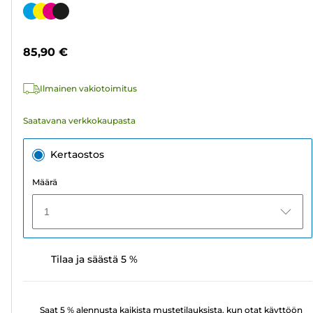
tähteä.
Värikasetti
567
arvostelua
85,90 €
Ilmainen vakiotoimitus
Saatavana verkkokaupasta
Kertaostos
Määrä
1
Tilaa ja säästä 5 %
Saat 5 % alennusta kaikista mustetilauksista, kun otat käyttöön