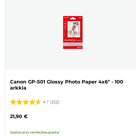
Canon GP-501 Glossy Photo Paper 4x6" - 100
arkkia
4.7
(152)
4.7/5
tähteä.
21,90 €
152
arvostelua
Saatavana verkkokaupasta