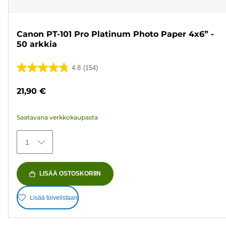
Canon PT-101 Pro Platinum Photo Paper 4x6” -
50 arkkia
4.8
(154)
4.8/5
tähteä.
21,90 €
154
arvostelua
Saatavana verkkokaupasta
1
LISÄÄ OSTOSKORIIN
Lisää toivelistaan