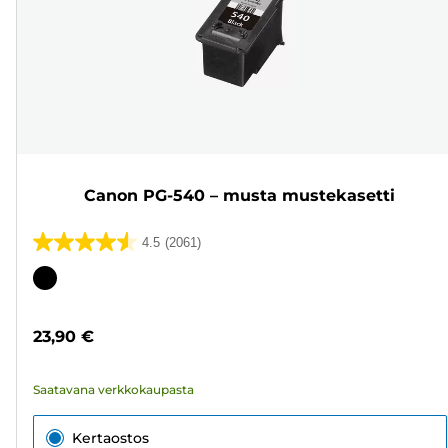
Canon PG-540 – musta mustekasetti
4.5
(2061)
4.5/5
tähteä.
Värikasetti
2061
arvostelua
23,90 €
Saatavana verkkokaupasta
Kertaostos