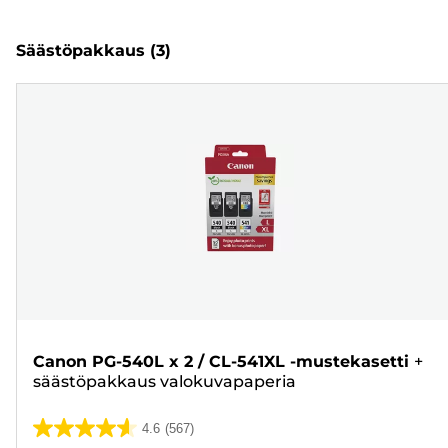
Säästöpakkaus
(3)
Canon PG-540L x 2 / CL-541XL -mustekasetti
+
säästöpakkaus valokuvapaperia
4.6
(567)
4.6/5