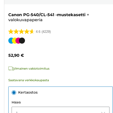
Canon PG-540/CL-541 -mustekasetti
+
valokuvapaperia
4.6
(4229)
4.6/5
tähteä.
Värikasetti
4229
arvostelua
52,90 €
Ilmainen vakiotoimitus
Saatavana verkkokaupasta
Kertaostos
Määrä