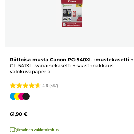
Riittoisa musta Canon PG-540XL -mustekasetti
+
CL-541XL -väriainekasetti
+
säästöpakkaus
valokuvapaperia
4.6
(567)
4.6/5
tähteä.
Värikasetti
567
arvostelua
61,90 €
Ilmainen vakiotoimitus