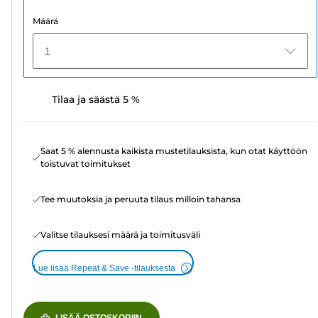
Määrä
1
Tilaa ja säästä 5 %
Saat 5 % alennusta kaikista mustetilauksista, kun otat käyttöön
toistuvat toimitukset
Tee muutoksia ja peruuta tilaus milloin tahansa
Valitse tilauksesi määrä ja toimitusväli
Lue lisää Repeat & Save -tilauksesta
LISÄÄ OSTOSKORIIN