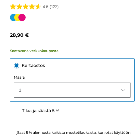
4.6
(122)
4.6/5
tähteä.
Värikasetti
122
arvostelua
28,90 €
Saatavana verkkokaupasta
Kertaostos
Määrä
1
Tilaa ja säästä 5 %
Saat 5 % alennusta kaikista mustetilauksista, kun otat käyttöön