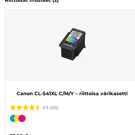
Riittoisat musteet
(2)
Canon CL-541XL C/M/Y – riittoisa värikasetti
4.5
(115)
4.5/5
tähteä.
Värikasetti
115
arvostelua