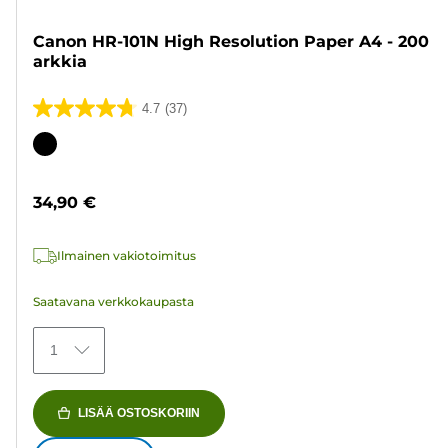
Canon HR-101N High Resolution Paper A4 - 200
arkkia
4.7
(37)
4.7/5
tähteä.
Värikasetti
37
arvostelua
34,90 €
Ilmainen vakiotoimitus
Saatavana verkkokaupasta
1
LISÄÄ OSTOSKORIIN