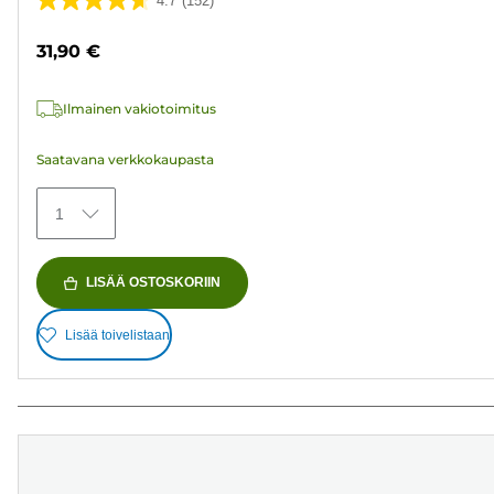
4.7
(152)
4.7/5
tähteä.
31,90 €
152
arvostelua
Ilmainen vakiotoimitus
Saatavana verkkokaupasta
1
LISÄÄ OSTOSKORIIN
Lisää toivelistaan