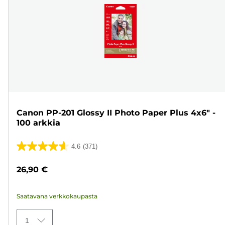
Canon PP-201 Glossy II Photo Paper Plus 4x6" -
100 arkkia
4.6
(371)
4.6/5
tähteä.
26,90 €
371
arvostelua
Saatavana verkkokaupasta
1