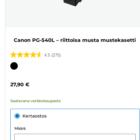
Canon PG-540L – riittoisa musta mustekasetti
4.5
(275)
4.5/5
tähteä.
Värikasetti
275
arvostelua
27,90 €
Saatavana verkkokaupasta
Kertaostos
Määrä