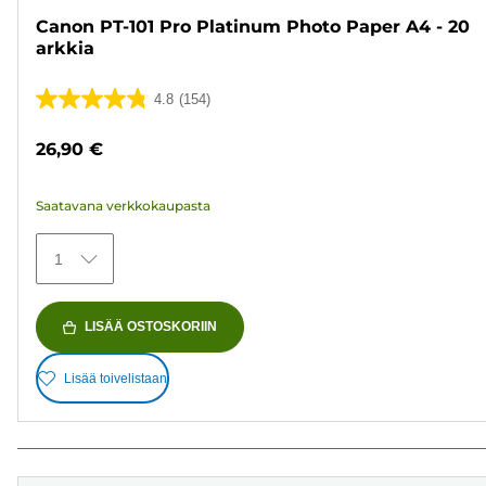
Canon PT-101 Pro Platinum Photo Paper A4 - 20
arkkia
4.8
(154)
4.8/5
tähteä.
26,90 €
154
arvostelua
Saatavana verkkokaupasta
1
LISÄÄ OSTOSKORIIN
Lisää toivelistaan