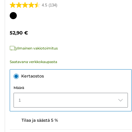
4.5
(134)
4.5/5
tähteä.
Värikasetti
134
arvostelua
52,90 €
Ilmainen vakiotoimitus
Saatavana verkkokaupasta
Kertaostos
Määrä
1
Tilaa ja säästä 5 %