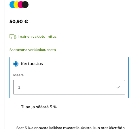
tähteä.
Värikasetti
192
arvostelua
50,90 €
Ilmainen vakiotoimitus
Saatavana verkkokaupasta
Kertaostos
Määrä
1
Tilaa ja säästä 5 %
Saat 5 % alennusta kaikista mustetilauksista, kun otat käyttöön