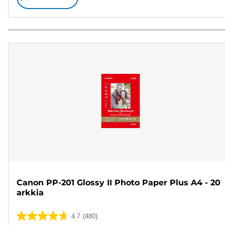
Canon PP-201 Glossy II Photo Paper Plus A4 - 20
arkkia
4.7
(480)
4.7/5