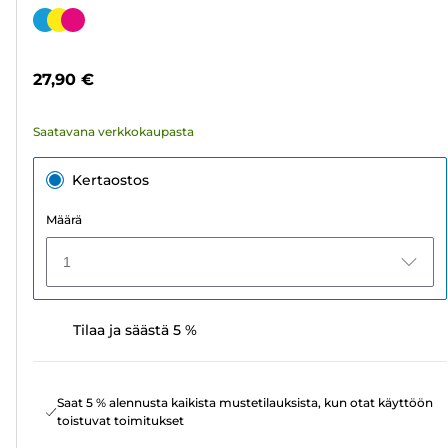
tähteä.
Värikasetti
178
arvostelua
27,90 €
Saatavana verkkokaupasta
Kertaostos
Määrä
1
Tilaa ja säästä 5 %
Saat 5 % alennusta kaikista mustetilauksista, kun otat käyttöön
toistuvat toimitukset