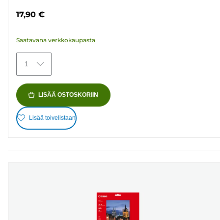
tähteä.
17,90 €
480
arvostelua
Saatavana verkkokaupasta
1
LISÄÄ OSTOSKORIIN
Lisää toivelistaan