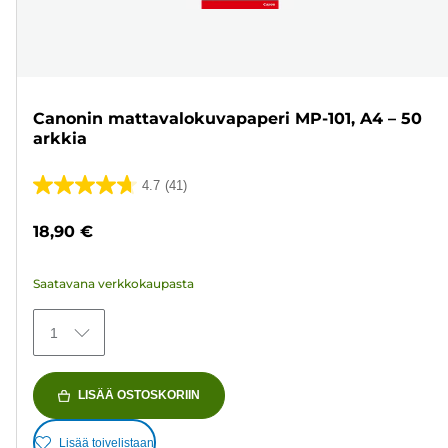
Canonin mattavalokuvapaperi MP-101, A4 – 50
arkkia
4.7
(41)
4.7/5
tähteä.
18,90 €
41
arvostelua
Saatavana verkkokaupasta
1
LISÄÄ OSTOSKORIIN
Lisää toivelistaan