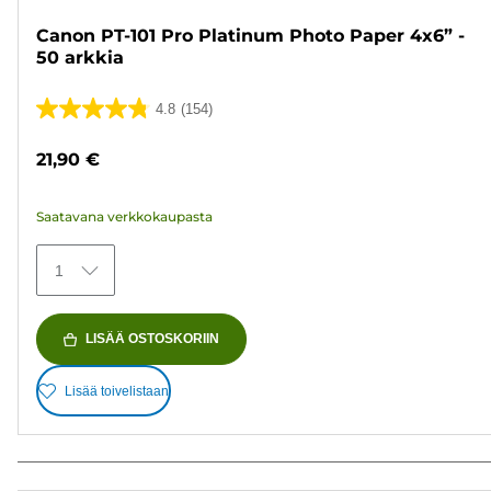
Canon PT-101 Pro Platinum Photo Paper 4x6” -
50 arkkia
4.8
(154)
4.8/5
tähteä.
21,90 €
154
arvostelua
Saatavana verkkokaupasta
1
LISÄÄ OSTOSKORIIN
Lisää toivelistaan