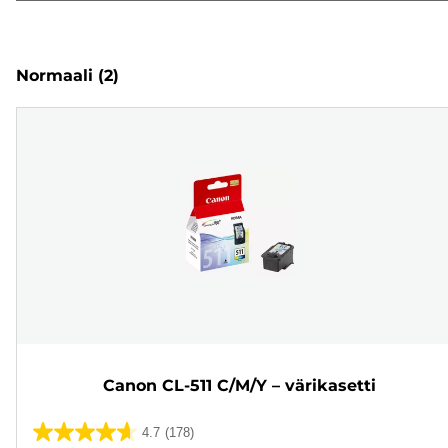
Normaali
(2)
Canon CL-511 C/M/Y – värikasetti
4.7
(178)
4.7/5