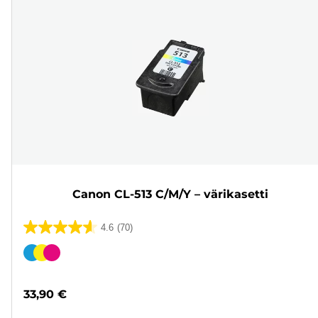
Canon CL-513 C/M/Y – värikasetti
4.6
(70)
4.6/5
tähteä.
Värikasetti
70
arvostelua
33,90 €