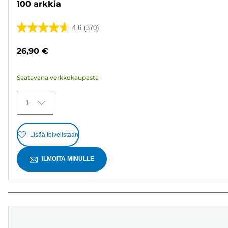
100 arkkia
4.6
(370)
4.6/5
tähteä.
26,90 €
370
arvostelua
Saatavana verkkokaupasta
1
Lisää toivelistaan
ILMOITA MINULLE