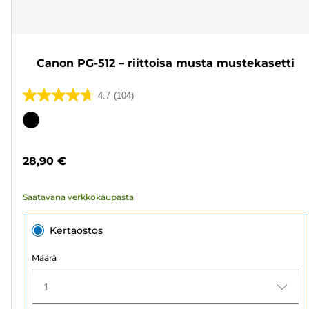
Canon PG-512 – riittoisa musta mustekasetti
4.7
(104)
4.7/5
tähteä.
Värikasetti
104
arvostelua
28,90 €
Saatavana verkkokaupasta
Kertaostos
Määrä
1