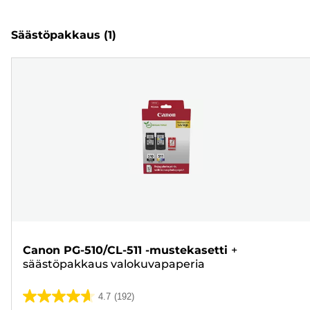
Säästöpakkaus
(1)
Canon PG-510/CL-511 -mustekasetti
+
säästöpakkaus valokuvapaperia
4.7
(192)
4.7/5