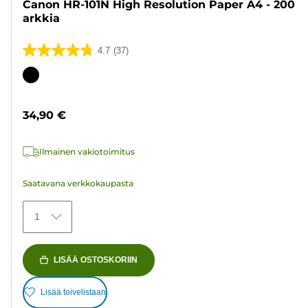
Canon HR-101N High Resolution Paper A4 - 200
arkkia
4.7
(37)
4.7/5
tähteä.
Värikasetti
37
arvostelua
34,90 €
Ilmainen vakiotoimitus
Saatavana verkkokaupasta
1
LISÄÄ OSTOSKORIIN
Lisää toivelistaan