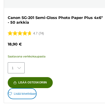
Canon SG-201 Semi-Gloss Photo Paper Plus 4x6"
- 50 arkkia
4.7
(74)
4.7/5
tähteä.
18,90 €
74
arvostelua
Saatavana verkkokaupasta
1
LISÄÄ OSTOSKORIIN
Lisää toivelistaan