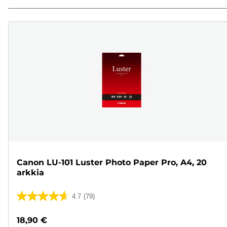
Canon LU-101 Luster Photo Paper Pro, A4, 20
arkkia
4.7
(79)
4.7/5
tähteä.
18,90 €
79