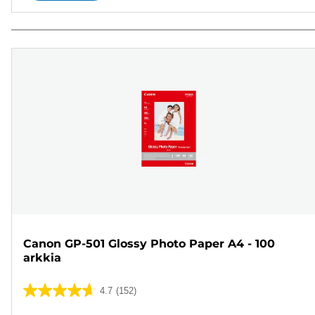
Canon GP-501 Glossy Photo Paper A4 - 100
arkkia
4.7
(152)
4.7/5
tähteä.