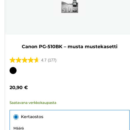
Canon PG-510BK – musta mustekasetti
4.7
(177)
4.7/5
tähteä.
Värikasetti
177
arvostelua
20,90 €
Saatavana verkkokaupasta
Kertaostos
Määrä