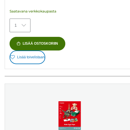
arvostelua
Saatavana verkkokaupasta
1
LISÄÄ OSTOSKORIIN
Lisää toivelistaan