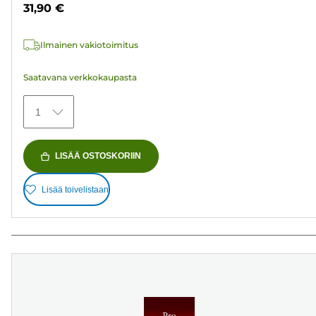
31,90 €
152
arvostelua
Ilmainen vakiotoimitus
Saatavana verkkokaupasta
1
LISÄÄ OSTOSKORIIN
Lisää toivelistaan