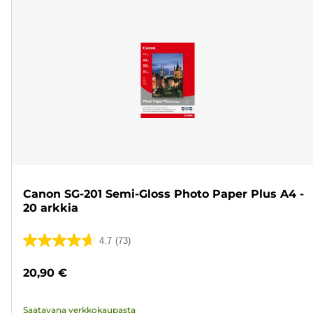
Canon SG-201 Semi-Gloss Photo Paper Plus A4 -
20 arkkia
4.7
(73)
4.7/5
tähteä.
20,90 €
73
arvostelua
Saatavana verkkokaupasta