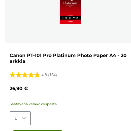
Canon PT-101 Pro Platinum Photo Paper A4 - 20
arkkia
4.8
(154)
4.8/5
tähteä.
26,90 €
154
arvostelua
Saatavana verkkokaupasta
1