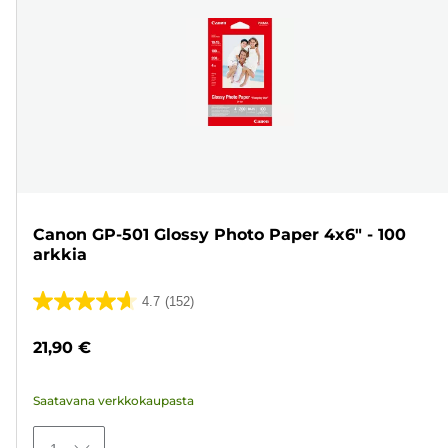
Canon GP-501 Glossy Photo Paper 4x6" - 100
arkkia
4.7
(152)
4.7/5
tähteä.
21,90 €
152
arvostelua
Saatavana verkkokaupasta