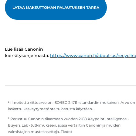
LATAA MAKSUTTOMAN PALAUTUKSEN TARRA
Lue lisää Canonin
kierrätysohjelmasta:
https://www.canon.fi/about-us/recyclin
¹ Ilmoitettu riittoarvo on ISO/IEC 24711 -standardin mukainen. Arvo on
laskettu keskeytymätöntä tulostusta käyttäen.
² Perustuu Canonin tilaamaan vuoden 2018 Keypoint Intelligence -
Buyers Lab -tutkimukseen, jossa vertailtiin Canonin ja muiden
valmistajien mustekasetteja. Tiedot