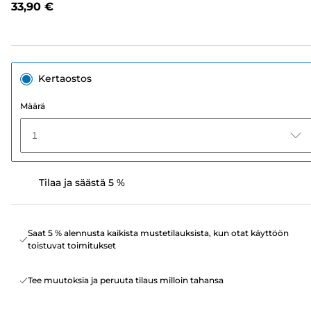
33,90 €
sivun
linkki.
Kertaostos
Määrä
1
Tilaa ja säästä 5 %
Saat 5 % alennusta kaikista mustetilauksista, kun otat käyttöön
toistuvat toimitukset
Tee muutoksia ja peruuta tilaus milloin tahansa