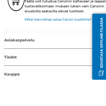
Täällä voit tutustua Canonin kattavaan ja laajaa
tuotevalikoimaan mukaan lukien vain Canonin
sivustolta saatavilla olevat tuotteet.
Miksi kannattaa ostaa Canon-tuotteita?
EDUSTAJA OFFLINE-TILASSA
Asiakaspalvelu
Tiedot
Kauppa
Tilaa Canon-uutiset
Saat sähköpostiisi säännöllisesti päivityksiä uusista tuotteista, hyödyllisi
vinkkejä ja tarjouksia