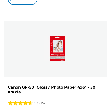
Canon GP-501 Glossy Photo Paper 4x6" - 50
arkkia
4.7
(152)
4.7/5