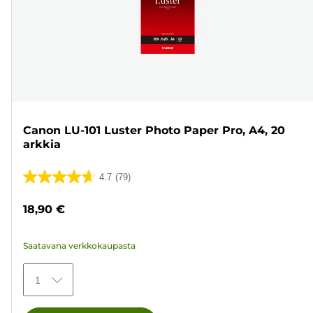
Canon LU-101 Luster Photo Paper Pro, A4, 20
arkkia
4.7
(79)
4.7/5
tähteä.
18,90 €
79
arvostelua
Saatavana verkkokaupasta
1