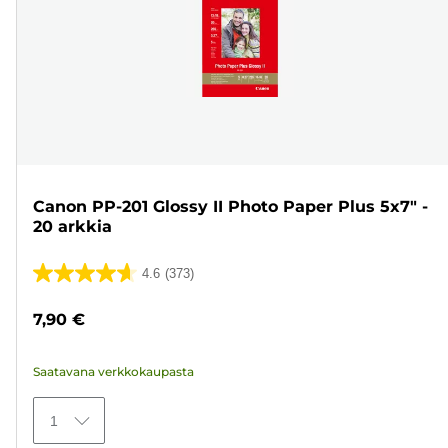
Canon PP-201 Glossy II Photo Paper Plus 5x7" -
20 arkkia
4.6
(373)
4.6/5
tähteä.
7,90 €
373
arvostelua
Saatavana verkkokaupasta
1