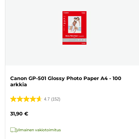
Canon GP-501 Glossy Photo Paper A4 - 100
arkkia
4.7
(152)
4.7/5
tähteä.
31,90 €
152
arvostelua
Ilmainen vakiotoimitus