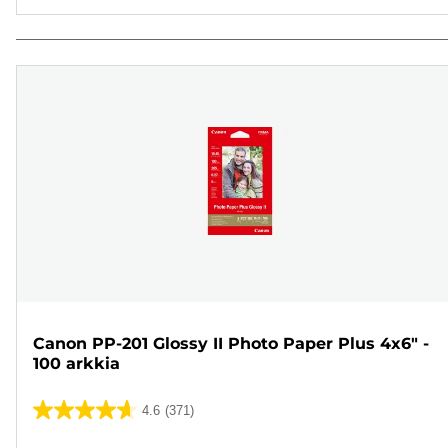
Canon PP-201 Glossy II Photo Paper Plus 4x6" -
100 arkkia
4.6
(371)
4.6/5
tähteä.