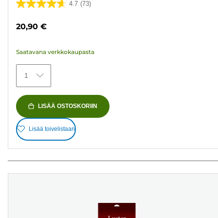
4.7
(73)
4.7/5
tähteä.
20,90 €
73
arvostelua
Saatavana verkkokaupasta
1
LISÄÄ OSTOSKORIIN
Lisää toivelistaan