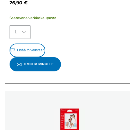
26,90 €
371
arvostelua
Saatavana verkkokaupasta
1
Lisää toivelistaan
ILMOITA MINULLE