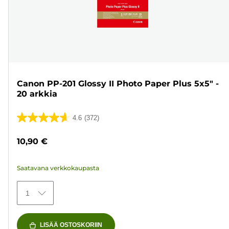
Canon PP-201 Glossy II Photo Paper Plus 5x5" -
20 arkkia
4.6
(372)
4.6/5
tähteä.
10,90 €
372
arvostelua
Saatavana verkkokaupasta
1
LISÄÄ OSTOSKORIIN