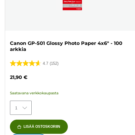
Canon GP-501 Glossy Photo Paper 4x6" - 100
arkkia
4.7
(152)
4.7/5
tähteä.
21,90 €
152
arvostelua
Saatavana verkkokaupasta
1
LISÄÄ OSTOSKORIIN