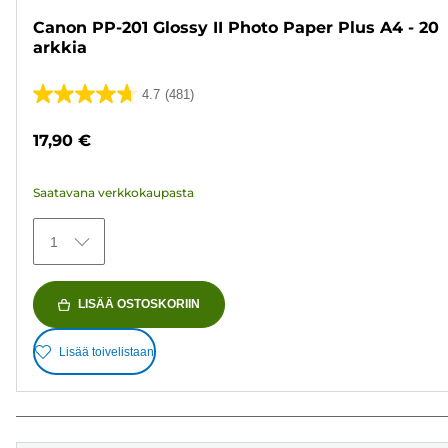
Canon PP-201 Glossy II Photo Paper Plus A4 - 20
arkkia
4.7
(481)
4.7/5
tähteä.
17,90 €
481
arvostelua
Saatavana verkkokaupasta
1
LISÄÄ OSTOSKORIIN
Lisää toivelistaan