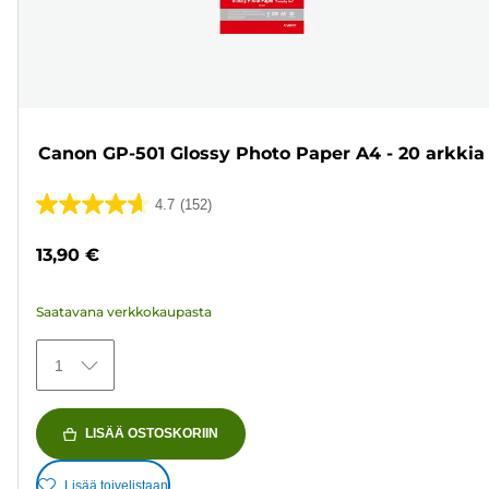
Canon GP-501 Glossy Photo Paper A4 - 20 arkkia
4.7
(152)
4.7/5
tähteä.
13,90 €
152
arvostelua
Saatavana verkkokaupasta
1
LISÄÄ OSTOSKORIIN
Lisää toivelistaan