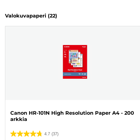
Valokuvapaperi
(22)
Canon HR-101N High Resolution Paper A4 - 200
arkkia
4.7
(37)
4.7/5