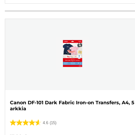
Canon DF-101 Dark Fabric Iron-on Transfers, A4, 5
arkkia
4.6
(15)
4.6/5
tähteä.