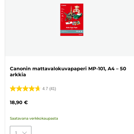
Canonin mattavalokuvapaperi MP-101, A4 – 50
arkkia
4.7
(41)
4.7/5
tähteä.
18,90 €
41
arvostelua
Saatavana verkkokaupasta
1