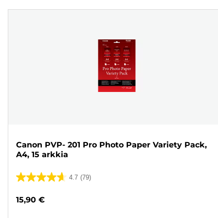
Canon PVP- 201 Pro Photo Paper Variety Pack,
A4, 15 arkkia
4.7
(79)
4.7/5
tähteä.
15,90 €
79
arvostelua