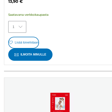
13,90 €
15
arvostelua
Saatavana verkkokaupasta
1
Lisää toivelistaan
ILMOITA MINULLE