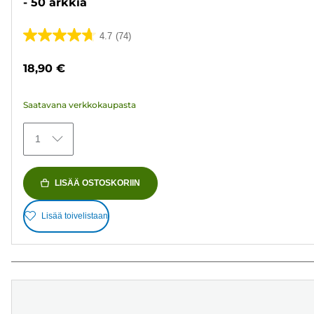
- 50 arkkia
4.7
(74)
4.7/5
tähteä.
18,90 €
74
arvostelua
Saatavana verkkokaupasta
1
LISÄÄ OSTOSKORIIN
Lisää toivelistaan