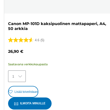
Canon MP-101D kaksipuolinen mattapaperi, A4,
50 arkkia
4.6
(5)
4.6/5
tähteä.
26,90 €
5
arvostelua
Saatavana verkkokaupasta
1
Lisää toivelistaan
ILMOITA MINULLE