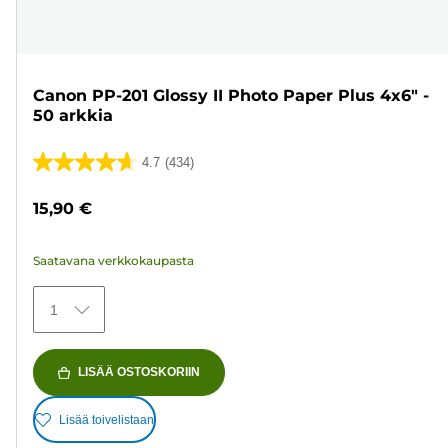
Canon PP-201 Glossy II Photo Paper Plus 4x6" -
50 arkkia
4.7
(434)
4.7/5
tähteä.
15,90 €
434
arvostelua
Saatavana verkkokaupasta
1
LISÄÄ OSTOSKORIIN
Lisää toivelistaan