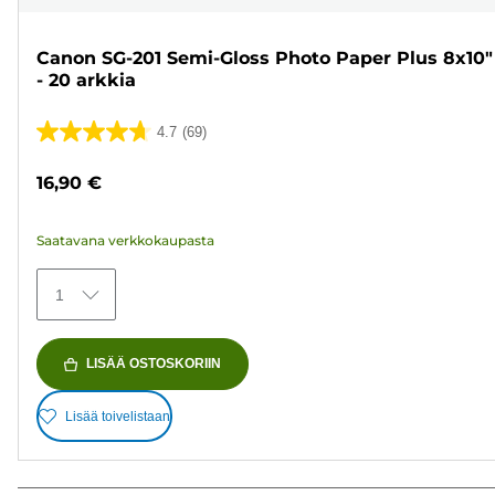
Canon SG-201 Semi-Gloss Photo Paper Plus 8x10"
- 20 arkkia
4.7
(69)
4.7/5
tähteä.
16,90 €
69
arvostelua
Saatavana verkkokaupasta
1
LISÄÄ OSTOSKORIIN
Lisää toivelistaan