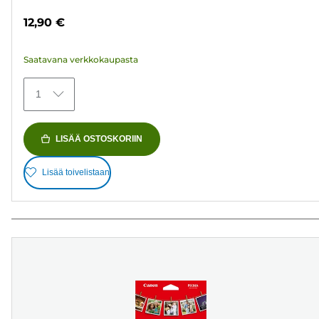
tähteä.
12,90 €
152
arvostelua
Saatavana verkkokaupasta
1
LISÄÄ OSTOSKORIIN
Lisää toivelistaan