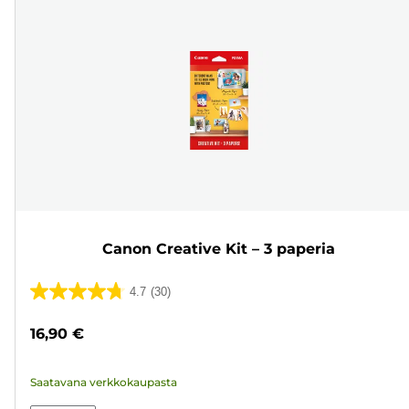
Canon Creative Kit – 3 paperia
4.7
(30)
4.7/5
tähteä.
16,90 €
30
arvostelua
Saatavana verkkokaupasta