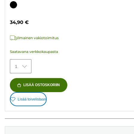
tähteä.
Värikasetti
37
arvostelua
34,90 €
Ilmainen vakiotoimitus
Saatavana verkkokaupasta
1
LISÄÄ OSTOSKORIIN
Lisää toivelistaan