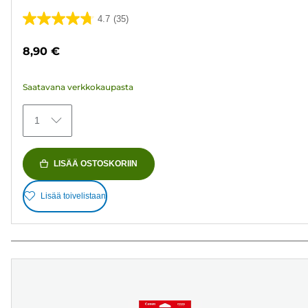
4.7
(35)
4.7/5
tähteä.
8,90 €
35
arvostelua
Saatavana verkkokaupasta
1
LISÄÄ OSTOSKORIIN
Lisää toivelistaan