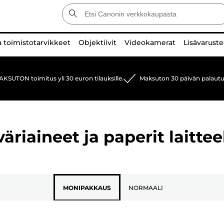
a toimistotarvikkeet
Objektiivit
Videokamerat
Lisävaruste
KSUTON toimitus yli 30 euron tilauksille.
Maksuton 30 päivän palautu
riaineet ja paperit laittee
MONIPAKKAUS
NORMAALI