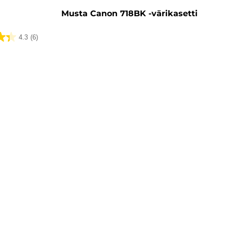
Musta Canon 718BK -värikasetti
4.3
(6)
ua