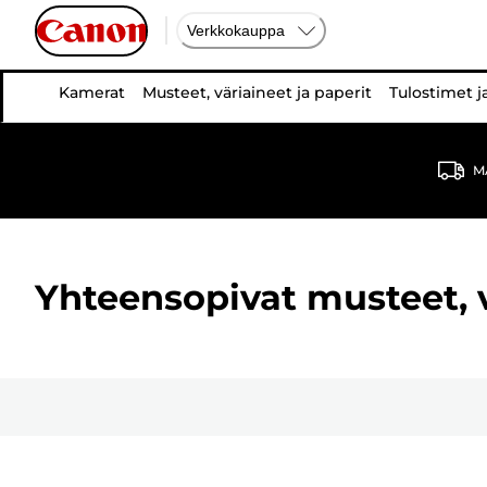
Verkkokauppa
Kamerat
Musteet, väriaineet ja paperit
Tulostimet j
MA
Yhteensopivat musteet, vä