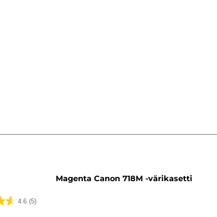
ti
Magenta Canon 718M -värikasetti
4.6
(5)