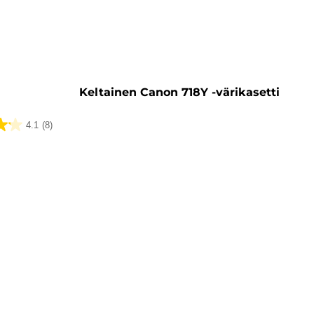
ti
Keltainen Canon 718Y -värikasetti
4.1
(8)
ua