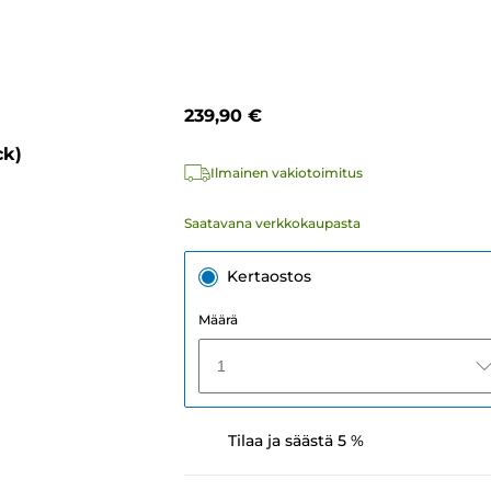
239,90 €
ck)
Ilmainen vakiotoimitus
Saatavana verkkokaupasta
Kertaostos
Määrä
1
Tilaa ja säästä 5 %