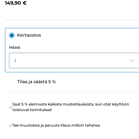
149,90 €
sivun
linkki.
Kertaostos
Määrä
1
Tilaa ja säästä 5 %
Saat 5 % alennusta kaikista mustetilauksista, kun otat käyttöön
toistuvat toimitukset
Tee muutoksia ja peruuta tilaus milloin tahansa