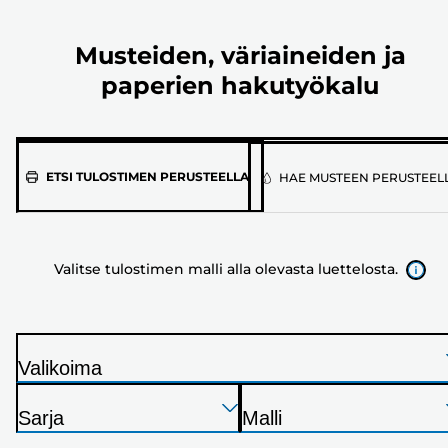
Musteiden, väriaineiden ja
paperien hakutyökalu
Valitse
ETSI TULOSTIMEN PERUSTEELLA
HAE MUSTEEN PERUSTEEL
tulostimen
malli
alla
Valitse tulostimen malli alla olevasta luettelosta.
olevasta
luettelosta.
Valikoima
T
Paina
Paina
Paina
u
Sarja
Malli
Enter
Enter
Enter
l
T
T